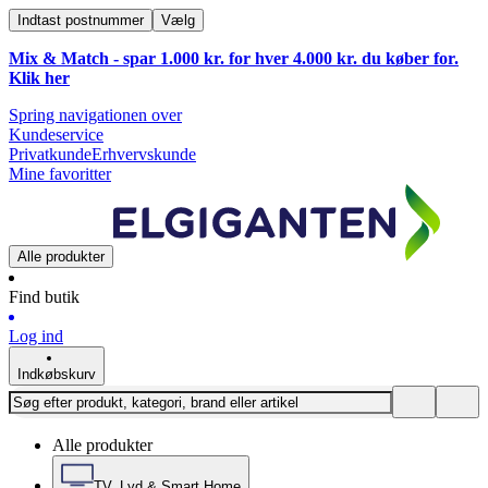
Indtast postnummer
Vælg
Mix & Match - spar 1.000 kr. for hver 4.000 kr. du køber for.
Klik
her
Spring navigationen over
Kundeservice
Privatkunde
Erhvervskunde
Mine favoritter
Alle produkter
Find butik
Log ind
Indkøbskurv
Alle produkter
TV, Lyd & Smart Home