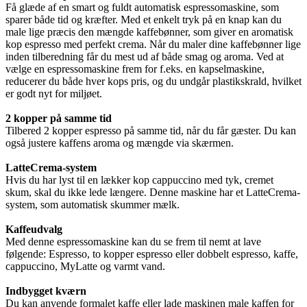
Få glæde af en smart og fuldt automatisk espressomaskine, som
sparer både tid og kræfter. Med et enkelt tryk på en knap kan du
male lige præcis den mængde kaffebønner, som giver en aromatisk
kop espresso med perfekt crema. Når du maler dine kaffebønner lige
inden tilberedning får du mest ud af både smag og aroma. Ved at
vælge en espressomaskine frem for f.eks. en kapselmaskine,
reducerer du både hver kops pris, og du undgår plastikskrald, hvilket
er godt nyt for miljøet.
2 kopper på samme tid
Tilbered 2 kopper espresso på samme tid, når du får gæster. Du kan
også justere kaffens aroma og mængde via skærmen.
LatteCrema-system
Hvis du har lyst til en lækker kop cappuccino med tyk, cremet
skum, skal du ikke lede længere. Denne maskine har et LatteCrema-
system, som automatisk skummer mælk.
Kaffeudvalg
Med denne espressomaskine kan du se frem til nemt at lave
følgende: Espresso, to kopper espresso eller dobbelt espresso, kaffe,
cappuccino, MyLatte og varmt vand.
Indbygget kværn
Du kan anvende formalet kaffe eller lade maskinen male kaffen for