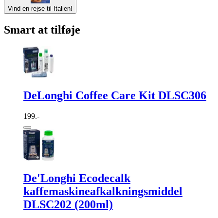
Vind en rejse til Italien!
Smart at tilføje
DeLonghi Coffee Care Kit DLSC306
199.-
De'Longhi Ecodecalk
kaffemaskineafkalkningsmiddel
DLSC202 (200ml)