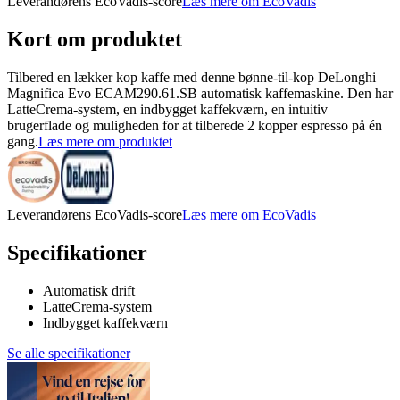
Leverandørens EcoVadis-score
Læs mere om EcoVadis
Kort om produktet
Tilbered en lækker kop kaffe med denne bønne-til-kop DeLonghi
Magnifica Evo ECAM290.61.SB automatisk kaffemaskine. Den har
LatteCrema-system, en indbygget kaffekværn, en intuitiv
brugerflade og muligheden for at tilberede 2 kopper espresso på én
gang.
Læs mere om produktet
Leverandørens EcoVadis-score
Læs mere om EcoVadis
Specifikationer
Automatisk drift
LatteCrema-system
Indbygget kaffekværn
Se alle specifikationer