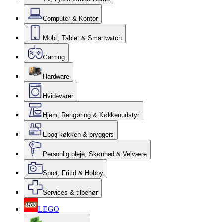
Computer & Kontor
Mobil, Tablet & Smartwatch
Gaming
Hardware
Hvidevarer
Hjem, Rengøring & Køkkenudstyr
Epoq køkken & bryggers
Personlig pleje, Skønhed & Velvære
Sport, Fritid & Hobby
Services & tilbehør
LEGO