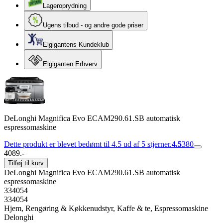
Lageroprydning
Ugens tilbud - og andre gode priser
Elgigantens Kundeklub
Elgiganten Erhverv
DeLonghi Magnifica Evo ECAM290.61.SB automatisk
espressomaskine
Dette produkt er blevet bedømt til 4.5 ud af 5 stjerner.
4.5
380
4089.-
Tilføj til kurv
DeLonghi Magnifica Evo ECAM290.61.SB automatisk
espressomaskine
334054
334054
Hjem, Rengøring & Køkkenudstyr, Kaffe & te, Espressomaskine
Delonghi