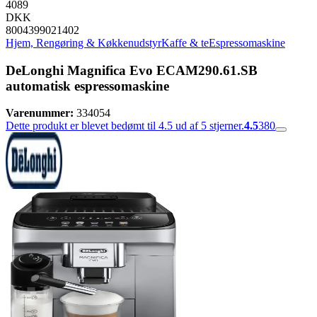
4089
DKK
8004399021402
Hjem, Rengøring & Køkkenudstyr
Kaffe & te
Espressomaskine
DeLonghi Magnifica Evo ECAM290.61.SB
automatisk espressomaskine
Varenummer:
334054
Dette produkt er blevet bedømt til 4.5 ud af 5 stjerner.
4.5
380