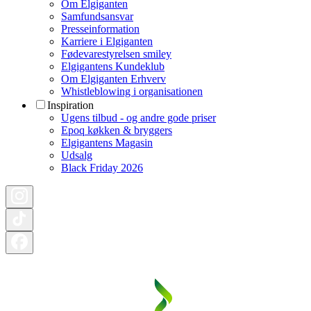
Om Elgiganten
Samfundsansvar
Presseinformation
Karriere i Elgiganten
Fødevarestyrelsen smiley
Elgigantens Kundeklub
Om Elgiganten Erhverv
Whistleblowing i organisationen
Inspiration
Ugens tilbud - og andre gode priser
Epoq køkken & bryggers
Elgigantens Magasin
Udsalg
Black Friday 2026