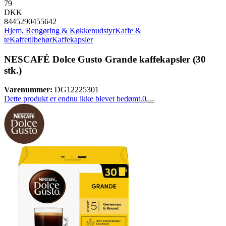
79
DKK
8445290455642
Hjem, Rengøring & Køkkenudstyr
Kaffe &
te
Kaffetilbehør
Kaffekapsler
NESCAFÉ Dolce Gusto Grande kaffekapsler (30
stk.)
Varenummer:
DG12225301
Dette produkt er endnu ikke blevet bedømt.
0