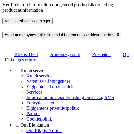
Her finder du information om generel produktsikkerhed og
producentinformation
Vis sikkerhedsoplysninger
Hvad andre synes (0)
Dette produkt er endnu ikke blevet bedømt.
0
Klik & Hent
Annoncegaranti
Prismatch
Op
til 30 dages returret
Kundeservice
Kundeservice
Varehuse / åbningstider
Elgigantens kundefordele
Services
Information om spam/phishing-emails og SMS
Fortrydelsesret
Elgigantens privatlivspolitik
Partner
Cookiepolitik
Om Elgiganten
Om Elkjøp Nordic