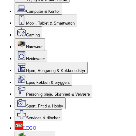
Computer & Kontor
Mobil, Tablet & Smartwatch
Gaming
Hardware
Hvidevarer
Hjem, Rengøring & Køkkenudstyr
Epoq køkken & bryggers
Personlig pleje, Skønhed & Velvære
Sport, Fritid & Hobby
Services & tilbehør
LEGO