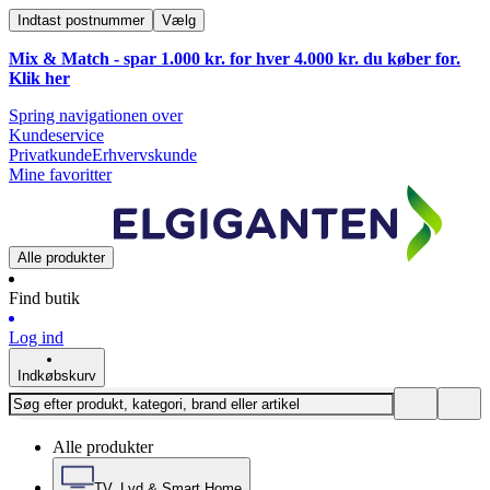
Indtast postnummer
Vælg
Mix & Match - spar 1.000 kr. for hver 4.000 kr. du køber for.
Klik
her
Spring navigationen over
Kundeservice
Privatkunde
Erhvervskunde
Mine favoritter
Alle produkter
Find butik
Log ind
Indkøbskurv
Alle produkter
TV, Lyd & Smart Home