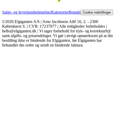
Salgs- og leveringsbetingelser
Kategorier
Brands
Cookie indstillinger
©2026 Elgiganten A/S | Arne Jacobsens Allé 16, 2. - 2300
København S. | CVR: 17237977 | Alle rettigheder forbeholdes |
hello@elgiganten.dk | Vi tager forbehold for tryk- og korrekturfejl
samt afgifts- og prisændringer. Vi gør i øvrigt opmærksom på at din
bestilling ikke er bindende for Elgiganten, før Elgiganten har
behandlet din ordre og sendt en bindende faktura.