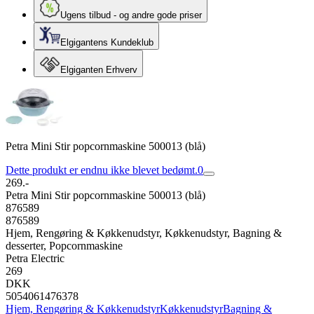
Ugens tilbud - og andre gode priser
Elgigantens Kundeklub
Elgiganten Erhverv
Petra Mini Stir popcornmaskine 500013 (blå)
Dette produkt er endnu ikke blevet bedømt.
0
269.-
Petra Mini Stir popcornmaskine 500013 (blå)
876589
876589
Hjem, Rengøring & Køkkenudstyr, Køkkenudstyr, Bagning &
desserter, Popcornmaskine
Petra Electric
269
DKK
5054061476378
Hjem, Rengøring & Køkkenudstyr
Køkkenudstyr
Bagning &