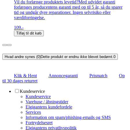
Vil du forlænge produktets levetid?Med udvidet garanti
forlænges producentens garanti med op til 5 år, så du sparer
tid og undgår dyre reparationer. Ingen selvrisiko eller
værdiforringelse.
109.-
Tilføj til dit køb
Hvad andre synes (0)
Dette produkt er endnu ikke blevet bedømt.
0
Klik & Hent
Annoncegaranti
Prismatch
Op
til 30 dages returret
Kundeservice
Kundeservice
Varehuse / åbningstider
Elgigantens kundefordele
Services
Information om spam/phishing-emails og SMS
Fortrydelsesret
Elgigantens privatlivspolitik