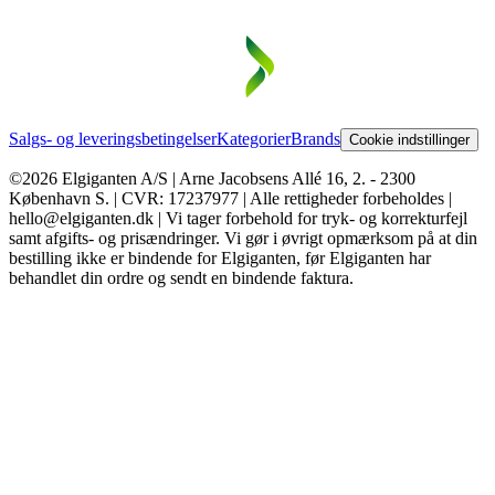
Salgs- og leveringsbetingelser
Kategorier
Brands
Cookie indstillinger
©2026 Elgiganten A/S | Arne Jacobsens Allé 16, 2. - 2300
København S. | CVR: 17237977 | Alle rettigheder forbeholdes |
hello@elgiganten.dk | Vi tager forbehold for tryk- og korrekturfejl
samt afgifts- og prisændringer. Vi gør i øvrigt opmærksom på at din
bestilling ikke er bindende for Elgiganten, før Elgiganten har
behandlet din ordre og sendt en bindende faktura.