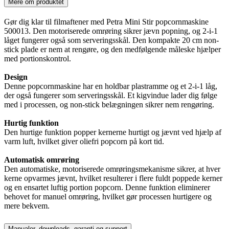
Mere om produktet
Gør dig klar til filmaftener med Petra Mini Stir popcornmaskine
500013. Den motoriserede omrøring sikrer jævn popning, og 2-i-1
låget fungerer også som serveringsskål. Den kompakte 20 cm non-
stick plade er nem at rengøre, og den medfølgende måleske hjælper
med portionskontrol.
Design
Denne popcornmaskine har en holdbar plastramme og et 2-i-1 låg,
der også fungerer som serveringsskål. Et kigvindue lader dig følge
med i processen, og non-stick belægningen sikrer nem rengøring.
Hurtig funktion
Den hurtige funktion popper kernerne hurtigt og jævnt ved hjælp af
varm luft, hvilket giver oliefri popcorn på kort tid.
Automatisk omrøring
Den automatiske, motoriserede omrøringsmekanisme sikrer, at hver
kerne opvarmes jævnt, hvilket resulterer i flere fuldt poppede kerner
og en ensartet luftig portion popcorn. Denne funktion eliminerer
behovet for manuel omrøring, hvilket gør processen hurtigere og
mere bekvem.
Manualer, downloads, garanti og support