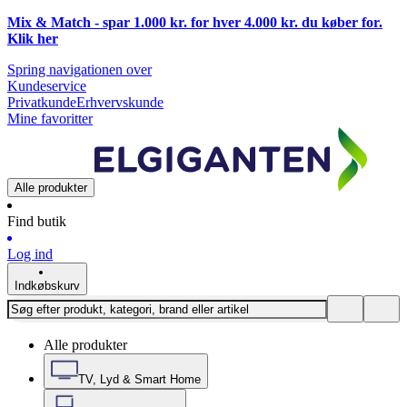
Mix & Match - spar 1.000 kr. for hver 4.000 kr. du køber for.
Klik
her
Spring navigationen over
Kundeservice
Privatkunde
Erhvervskunde
Mine favoritter
Alle produkter
Find butik
Log ind
Indkøbskurv
Alle produkter
TV, Lyd & Smart Home