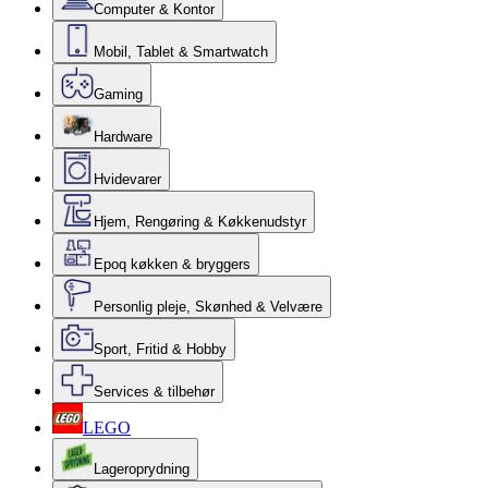
Computer & Kontor
Mobil, Tablet & Smartwatch
Gaming
Hardware
Hvidevarer
Hjem, Rengøring & Køkkenudstyr
Epoq køkken & bryggers
Personlig pleje, Skønhed & Velvære
Sport, Fritid & Hobby
Services & tilbehør
LEGO
Lageroprydning