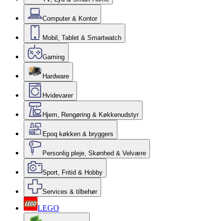
Computer & Kontor
Mobil, Tablet & Smartwatch
Gaming
Hardware
Hvidevarer
Hjem, Rengøring & Køkkenudstyr
Epoq køkken & bryggers
Personlig pleje, Skønhed & Velvære
Sport, Fritid & Hobby
Services & tilbehør
LEGO