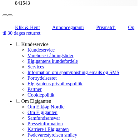
841543
Klik & Hent
Annoncegaranti
Prismatch
Op
til 30 dages returret
Kundeservice
Kundeservice
Varehuse / åbningstider
Elgigantens kundefordele
Services
Information om spam/phishing-emails og SMS
Fortrydelsesret
Elgigantens privatlivspolitik
Partner
Cookiepolitik
Om Elgiganten
Om Elkjøp Nordic
Om Elgiganten
Samfundsansvar
Presseinformation
Karriere i Elgiganten
Fødevarestyrelsen smiley