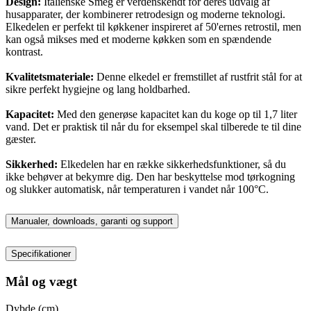
Design:
Italienske Smeg er verdenskendt for deres udvalg af
husapparater, der kombinerer retrodesign og moderne teknologi.
Elkedelen er perfekt til køkkener inspireret af 50'ernes retrostil, men
kan også mikses med et moderne køkken som en spændende
kontrast.
Kvalitetsmateriale:
Denne elkedel er fremstillet af rustfrit stål for at
sikre perfekt hygiejne og lang holdbarhed.
Kapacitet:
Med den generøse kapacitet kan du koge op til 1,7 liter
vand. Det er praktisk til når du for eksempel skal tilberede te til dine
gæster.
Sikkerhed:
Elkedelen har en række sikkerhedsfunktioner, så du
ikke behøver at bekymre dig. Den har beskyttelse mod tørkogning
og slukker automatisk, når temperaturen i vandet når 100°C.
Manualer, downloads, garanti og support
Specifikationer
Mål og vægt
Dybde (cm)