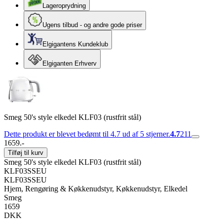
Lageroprydning
Ugens tilbud - og andre gode priser
Elgigantens Kundeklub
Elgiganten Erhverv
Smeg 50's style elkedel KLF03 (rustfrit stål)
Dette produkt er blevet bedømt til 4.7 ud af 5 stjerner.
4.7
211
1659.-
Tilføj til kurv
Smeg 50's style elkedel KLF03 (rustfrit stål)
KLF03SSEU
KLF03SSEU
Hjem, Rengøring & Køkkenudstyr, Køkkenudstyr, Elkedel
Smeg
1659
DKK