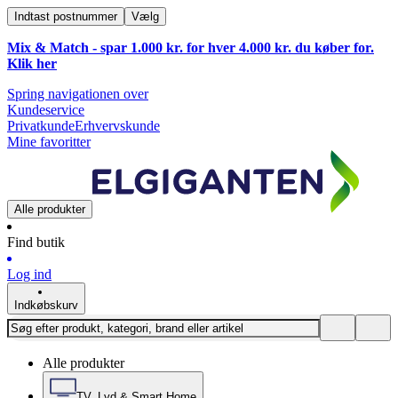
Indtast postnummer
Vælg
Mix & Match - spar 1.000 kr. for hver 4.000 kr. du køber for.
Klik
her
Spring navigationen over
Kundeservice
Privatkunde
Erhvervskunde
Mine favoritter
Alle produkter
Find butik
Log ind
Indkøbskurv
Alle produkter
TV, Lyd & Smart Home