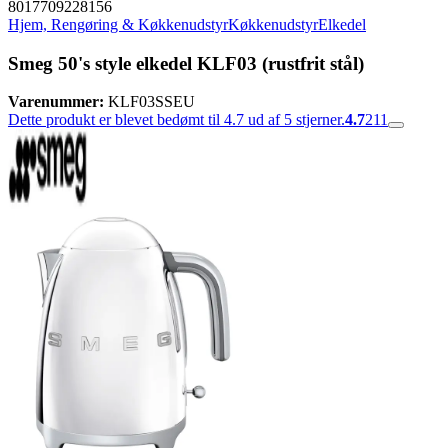
8017709228156
Hjem, Rengøring & Køkkenudstyr
Køkkenudstyr
Elkedel
Smeg 50's style elkedel KLF03 (rustfrit stål)
Varenummer:
KLF03SSEU
Dette produkt er blevet bedømt til 4.7 ud af 5 stjerner.
4.7
211