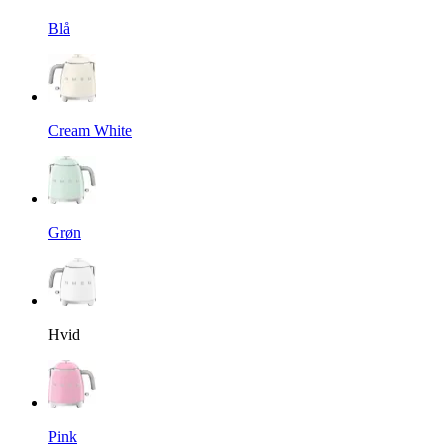
Blå
Cream White
Grøn
Hvid
Pink