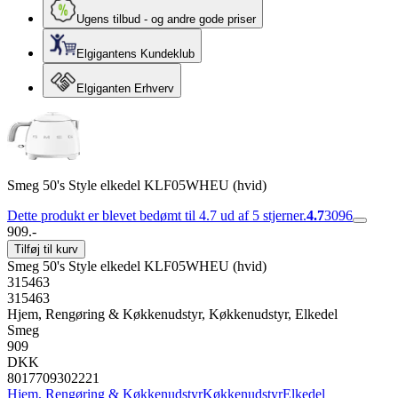
Ugens tilbud - og andre gode priser
Elgigantens Kundeklub
Elgiganten Erhverv
Smeg 50's Style elkedel KLF05WHEU (hvid)
Dette produkt er blevet bedømt til 4.7 ud af 5 stjerner.
4.7
3096
909.-
Tilføj til kurv
Smeg 50's Style elkedel KLF05WHEU (hvid)
315463
315463
Hjem, Rengøring & Køkkenudstyr, Køkkenudstyr, Elkedel
Smeg
909
DKK
8017709302221
Hjem, Rengøring & Køkkenudstyr
Køkkenudstyr
Elkedel