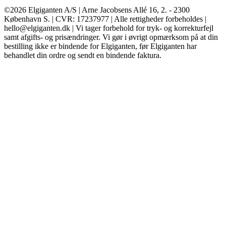
©2026 Elgiganten A/S | Arne Jacobsens Allé 16, 2. - 2300
København S. | CVR: 17237977 | Alle rettigheder forbeholdes |
hello@elgiganten.dk | Vi tager forbehold for tryk- og korrekturfejl
samt afgifts- og prisændringer. Vi gør i øvrigt opmærksom på at din
bestilling ikke er bindende for Elgiganten, før Elgiganten har
behandlet din ordre og sendt en bindende faktura.