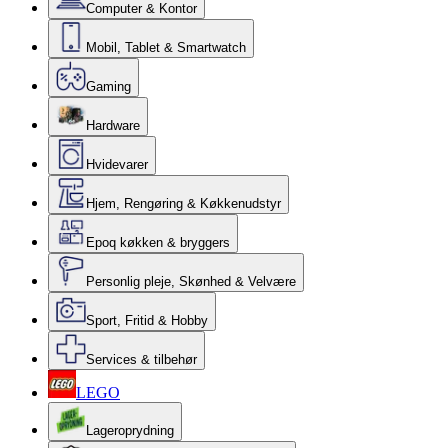
Computer & Kontor
Mobil, Tablet & Smartwatch
Gaming
Hardware
Hvidevarer
Hjem, Rengøring & Køkkenudstyr
Epoq køkken & bryggers
Personlig pleje, Skønhed & Velvære
Sport, Fritid & Hobby
Services & tilbehør
LEGO
Lageroprydning