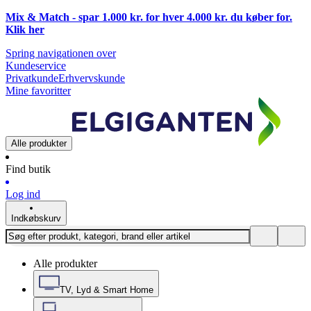
Mix & Match - spar 1.000 kr. for hver 4.000 kr. du køber for.
Klik
her
Spring navigationen over
Kundeservice
Privatkunde
Erhvervskunde
Mine favoritter
Alle produkter
Find butik
Log ind
Indkøbskurv
Alle produkter
TV, Lyd & Smart Home