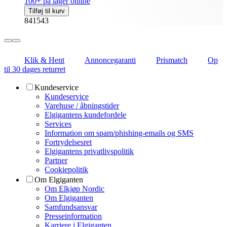
100+ på lager online
Tilføj til kurv
841543
Klik & Hent
Annoncegaranti
Prismatch
Op
til 30 dages returret
Kundeservice
Kundeservice
Varehuse / åbningstider
Elgigantens kundefordele
Services
Information om spam/phishing-emails og SMS
Fortrydelsesret
Elgigantens privatlivspolitik
Partner
Cookiepolitik
Om Elgiganten
Om Elkjøp Nordic
Om Elgiganten
Samfundsansvar
Presseinformation
Karriere i Elgiganten