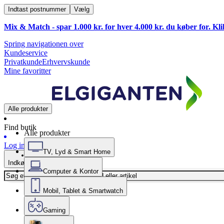
Indtast postnummer
Vælg
Mix & Match - spar 1.000 kr. for hver 4.000 kr. du køber for. Kl
Spring navigationen over
Kundeservice
Privatkunde
Erhvervskunde
Mine favoritter
Alle produkter
Find butik
Alle produkter
Log ind
TV, Lyd & Smart Home
Indkøbskurv
Computer & Kontor
Mobil, Tablet & Smartwatch
Gaming