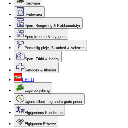
Hardware
Hvidevarer
Hjem, Rengøring & Køkkenudstyr
Epoq køkken & bryggers
Personlig pleje, Skønhed & Velvære
Sport, Fritid & Hobby
Services & tilbehør
LEGO
Lageroprydning
Ugens tilbud - og andre gode priser
Elgigantens Kundeklub
Elgiganten Erhverv