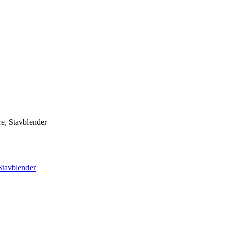
e, Stavblender
Stavblender