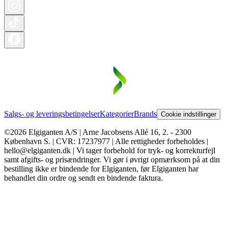
Salgs- og leveringsbetingelser
Kategorier
Brands
Cookie indstillinger
©2026 Elgiganten A/S | Arne Jacobsens Allé 16, 2. - 2300
København S. | CVR: 17237977 | Alle rettigheder forbeholdes |
hello@elgiganten.dk | Vi tager forbehold for tryk- og korrekturfejl
samt afgifts- og prisændringer. Vi gør i øvrigt opmærksom på at din
bestilling ikke er bindende for Elgiganten, før Elgiganten har
behandlet din ordre og sendt en bindende faktura.