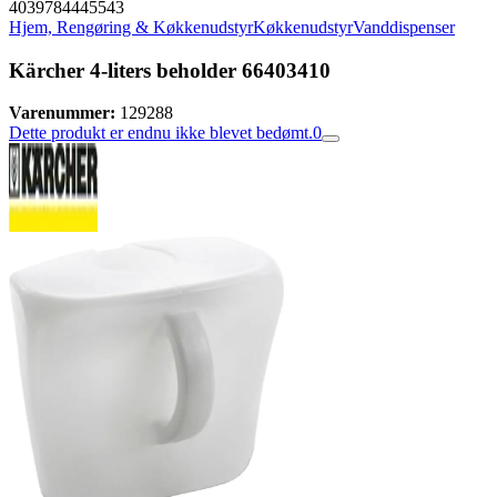
4039784445543
Hjem, Rengøring & Køkkenudstyr
Køkkenudstyr
Vanddispenser
Kärcher 4-liters beholder 66403410
Varenummer:
129288
Dette produkt er endnu ikke blevet bedømt.
0