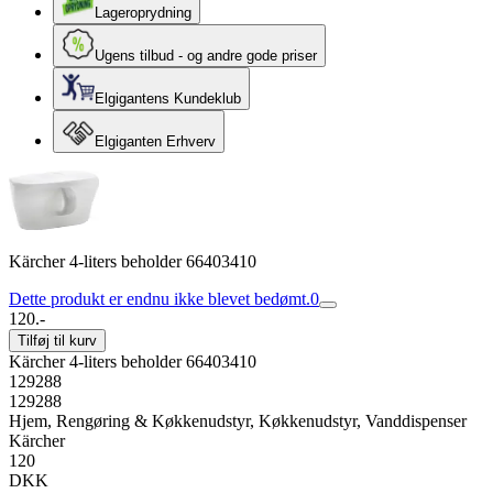
Lageroprydning
Ugens tilbud - og andre gode priser
Elgigantens Kundeklub
Elgiganten Erhverv
Kärcher 4-liters beholder 66403410
Dette produkt er endnu ikke blevet bedømt.
0
120.-
Tilføj til kurv
Kärcher 4-liters beholder 66403410
129288
129288
Hjem, Rengøring & Køkkenudstyr, Køkkenudstyr, Vanddispenser
Kärcher
120
DKK