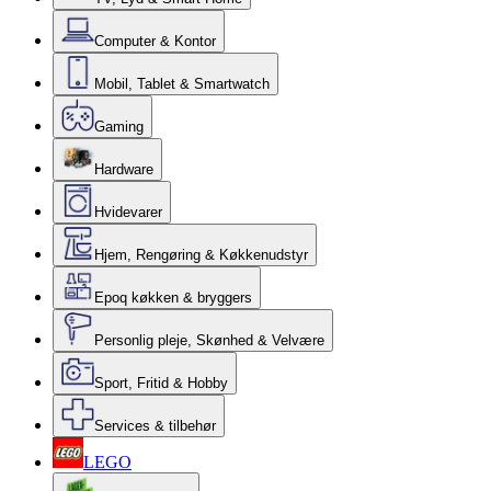
Computer & Kontor
Mobil, Tablet & Smartwatch
Gaming
Hardware
Hvidevarer
Hjem, Rengøring & Køkkenudstyr
Epoq køkken & bryggers
Personlig pleje, Skønhed & Velvære
Sport, Fritid & Hobby
Services & tilbehør
LEGO