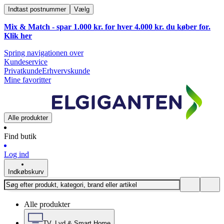
Indtast postnummer
Vælg
Mix & Match - spar 1.000 kr. for hver 4.000 kr. du køber for.
Klik
her
Spring navigationen over
Kundeservice
Privatkunde
Erhvervskunde
Mine favoritter
Alle produkter
Find butik
Log ind
Indkøbskurv
Alle produkter
TV, Lyd & Smart Home