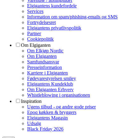
Varehuse / åbningstider
Elgigantens kundefordele
Services
Information om spam/phishing-emails og SMS
Fortrydelsesret
Elgigantens privatlivspolitik
Partner
Cookiepolitik
Om Elgiganten
Om Elkjøp Nordic
Om Elgiganten
Samfundsansvar
Presseinformation
Karriere i Elgiganten
Fødevarestyrelsen smiley
Elgigantens Kundeklub
Om Elgiganten Erhverv
Whistleblowing i organisationen
Inspiration
Ugens tilbud - og andre gode priser
Epoq køkken & bryggers
Elgigantens Magasin
Udsalg
Black Friday 2026