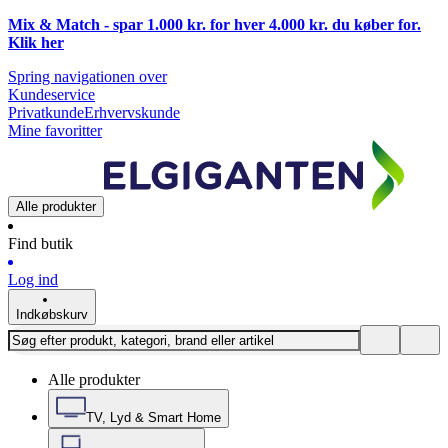
Mix & Match - spar 1.000 kr. for hver 4.000 kr. du køber for.
Klik
her
Spring navigationen over
Kundeservice
Privatkunde
Erhvervskunde
Mine favoritter
Alle produkter
Find butik
Log ind
Indkøbskurv
Alle produkter
TV, Lyd & Smart Home