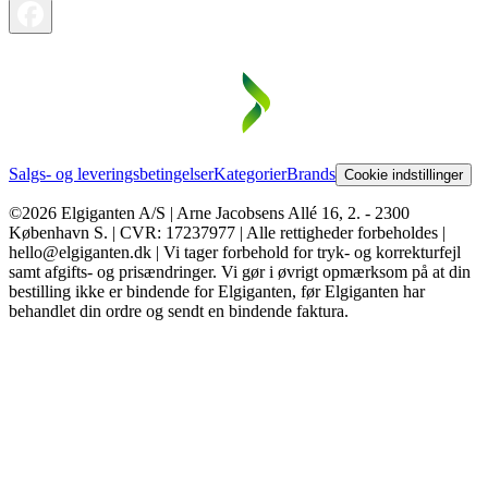
Salgs- og leveringsbetingelser
Kategorier
Brands
Cookie indstillinger
©2026 Elgiganten A/S | Arne Jacobsens Allé 16, 2. - 2300
København S. | CVR: 17237977 | Alle rettigheder forbeholdes |
hello@elgiganten.dk | Vi tager forbehold for tryk- og korrekturfejl
samt afgifts- og prisændringer. Vi gør i øvrigt opmærksom på at din
bestilling ikke er bindende for Elgiganten, før Elgiganten har
behandlet din ordre og sendt en bindende faktura.