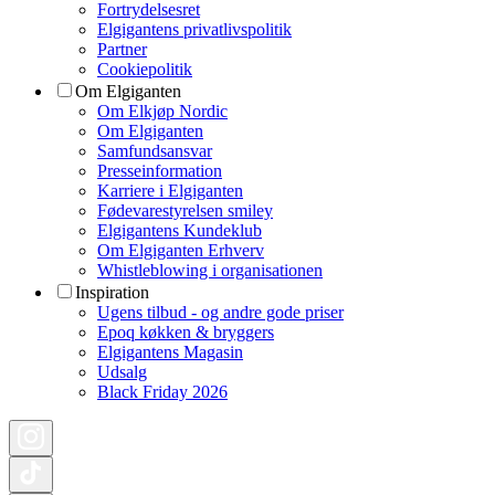
Fortrydelsesret
Elgigantens privatlivspolitik
Partner
Cookiepolitik
Om Elgiganten
Om Elkjøp Nordic
Om Elgiganten
Samfundsansvar
Presseinformation
Karriere i Elgiganten
Fødevarestyrelsen smiley
Elgigantens Kundeklub
Om Elgiganten Erhverv
Whistleblowing i organisationen
Inspiration
Ugens tilbud - og andre gode priser
Epoq køkken & bryggers
Elgigantens Magasin
Udsalg
Black Friday 2026