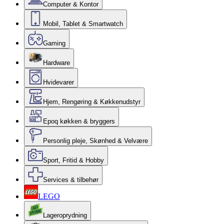
Computer & Kontor
Mobil, Tablet & Smartwatch
Gaming
Hardware
Hvidevarer
Hjem, Rengøring & Køkkenudstyr
Epoq køkken & bryggers
Personlig pleje, Skønhed & Velvære
Sport, Fritid & Hobby
Services & tilbehør
LEGO
Lageroprydning