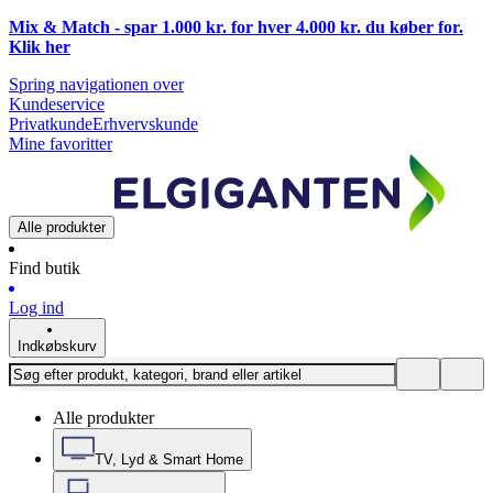
Mix & Match - spar 1.000 kr. for hver 4.000 kr. du køber for.
Klik
her
Spring navigationen over
Kundeservice
Privatkunde
Erhvervskunde
Mine favoritter
Alle produkter
Find butik
Log ind
Indkøbskurv
Alle produkter
TV, Lyd & Smart Home