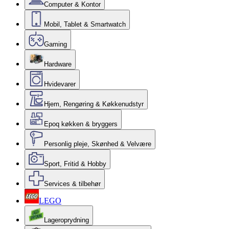
Computer & Kontor
Mobil, Tablet & Smartwatch
Gaming
Hardware
Hvidevarer
Hjem, Rengøring & Køkkenudstyr
Epoq køkken & bryggers
Personlig pleje, Skønhed & Velvære
Sport, Fritid & Hobby
Services & tilbehør
LEGO
Lageroprydning