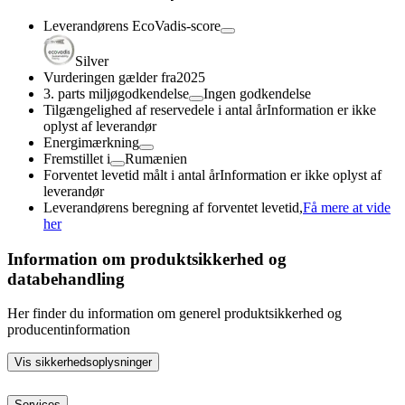
Leverandørens EcoVadis-score
Silver
Vurderingen gælder fra
2025
3. parts miljøgodkendelse
Ingen godkendelse
Tilgængelighed af reservedele i antal år
Information er ikke
oplyst af leverandør
Energimærkning
Fremstillet i
Rumænien
Forventet levetid målt i antal år
Information er ikke oplyst af
leverandør
Leverandørens beregning af forventet levetid,
Få mere at vide
her
Information om produktsikkerhed og
databehandling
Her finder du information om generel produktsikkerhed og
producentinformation
Vis sikkerhedsoplysninger
Services