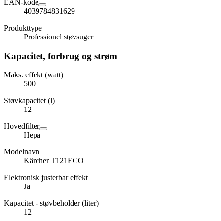
EAN-kode
4039784831629
Produkttype
Professionel støvsuger
Kapacitet, forbrug og strøm
Maks. effekt (watt)
500
Støvkapacitet (l)
12
Hovedfilter
Hepa
Modelnavn
Kärcher T121ECO
Elektronisk justerbar effekt
Ja
Kapacitet - støvbeholder (liter)
12