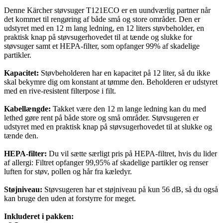
Denne Kärcher støvsuger T121ECO er en uundværlig partner når
det kommet til rengøring af både små og store områder. Den er
udstyret med en 12 m lang ledning, en 12 liters støvbeholder, en
praktisk knap på støvsugerhovedet til at tænde og slukke for
støvsuger samt et HEPA-filter, som opfanger 99% af skadelige
partikler.
Kapacitet:
Støvbeholderen har en kapacitet på 12 liter, så du ikke
skal bekymre dig om konstant at tømme den. Beholderen er udstyret
med en rive-resistent filterpose i filt.
Kabellængde:
Takket være den 12 m lange ledning kan du med
lethed gøre rent på både store og små områder. Støvsugeren er
udstyret med en praktisk knap på støvsugerhovedet til at slukke og
tænde den.
HEPA-filter:
Du vil sætte særligt pris på HEPA-filtret, hvis du lider
af allergi: Filtret opfanger 99,95% af skadelige partikler og renser
luften for støv, pollen og hår fra kæledyr.
Støjniveau:
Støvsugeren har et støjniveau på kun 56 dB, så du også
kan bruge den uden at forstyrre for meget.
Inkluderet i pakken: