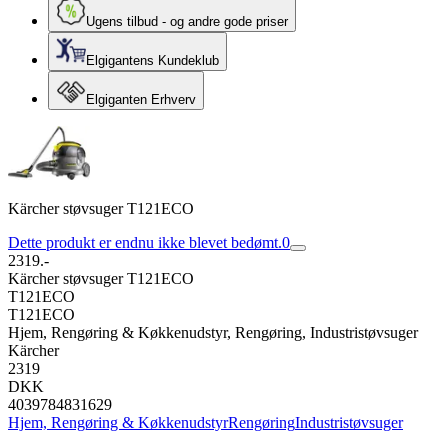
Ugens tilbud - og andre gode priser
Elgigantens Kundeklub
Elgiganten Erhverv
Kärcher støvsuger T121ECO
Dette produkt er endnu ikke blevet bedømt.
0
2319.-
Kärcher støvsuger T121ECO
T121ECO
T121ECO
Hjem, Rengøring & Køkkenudstyr, Rengøring, Industristøvsuger
Kärcher
2319
DKK
4039784831629
Hjem, Rengøring & Køkkenudstyr
Rengøring
Industristøvsuger