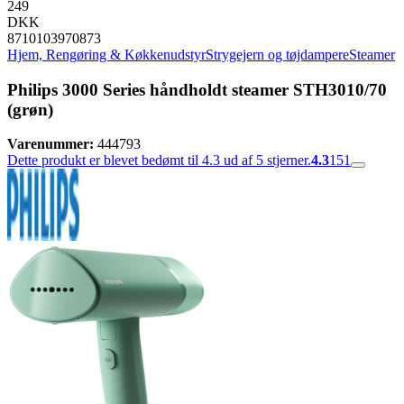
249
DKK
8710103970873
Hjem, Rengøring & Køkkenudstyr
Strygejern og tøjdampere
Steamer
Philips 3000 Series håndholdt steamer STH3010/70
(grøn)
Varenummer:
444793
Dette produkt er blevet bedømt til 4.3 ud af 5 stjerner.
4.3
151