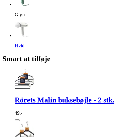
Grøn
Hvid
Smart at tilføje
Rörets Malin buksebøjle - 2 stk.
49.-