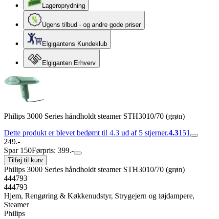
Lageroprydning
Ugens tilbud - og andre gode priser
Elgigantens Kundeklub
Elgiganten Erhverv
Philips 3000 Series håndholdt steamer STH3010/70 (grøn)
Dette produkt er blevet bedømt til 4.3 ud af 5 stjerner.
4.3
151
249.-
Spar 150
Førpris: 399.-
Tilføj til kurv
Philips 3000 Series håndholdt steamer STH3010/70 (grøn)
444793
444793
Hjem, Rengøring & Køkkenudstyr, Strygejern og tøjdampere,
Steamer
Philips