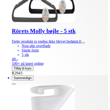
Rörets Molly bøjle - 5 stk
Dette produkt er endnu ikke blevet bedømt.
0
Non-slip overflade
Slank form
5 stk
49.-
100+ på lager online
Tilføj til kurv
R2943
Sammenlign