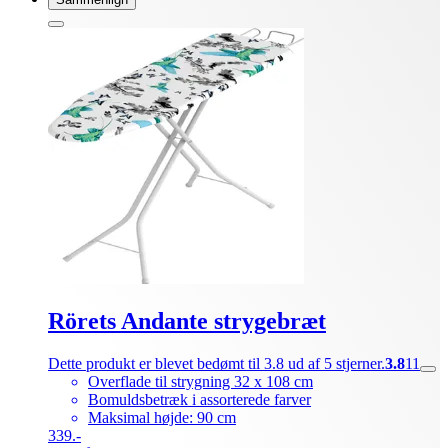
Rörets Andante strygebræt
Dette produkt er blevet bedømt til 3.8 ud af 5 stjerner.
3.8
11
Overflade til strygning 32 x 108 cm
Bomuldsbetræk i assorterede farver
Maksimal højde: 90 cm
339.-