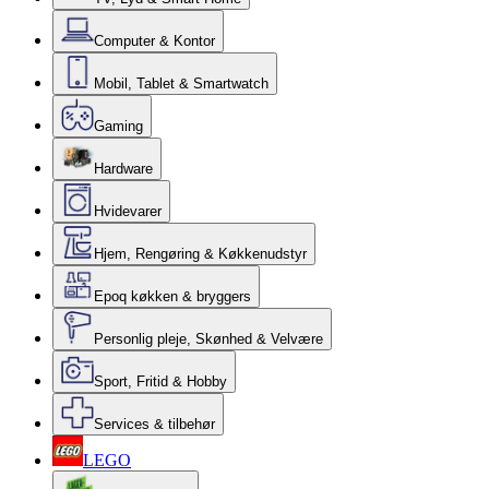
Computer & Kontor
Mobil, Tablet & Smartwatch
Gaming
Hardware
Hvidevarer
Hjem, Rengøring & Køkkenudstyr
Epoq køkken & bryggers
Personlig pleje, Skønhed & Velvære
Sport, Fritid & Hobby
Services & tilbehør
LEGO