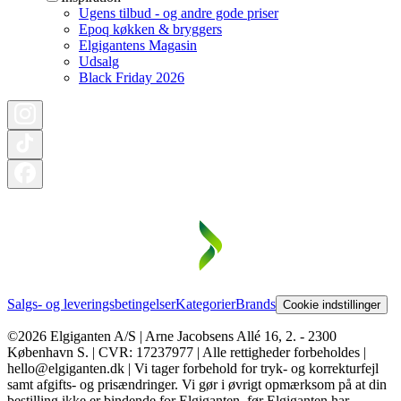
Ugens tilbud - og andre gode priser
Epoq køkken & bryggers
Elgigantens Magasin
Udsalg
Black Friday 2026
Salgs- og leveringsbetingelser
Kategorier
Brands
Cookie indstillinger
©2026 Elgiganten A/S | Arne Jacobsens Allé 16, 2. - 2300
København S. | CVR: 17237977 | Alle rettigheder forbeholdes |
hello@elgiganten.dk | Vi tager forbehold for tryk- og korrekturfejl
samt afgifts- og prisændringer. Vi gør i øvrigt opmærksom på at din
bestilling ikke er bindende for Elgiganten, før Elgiganten har