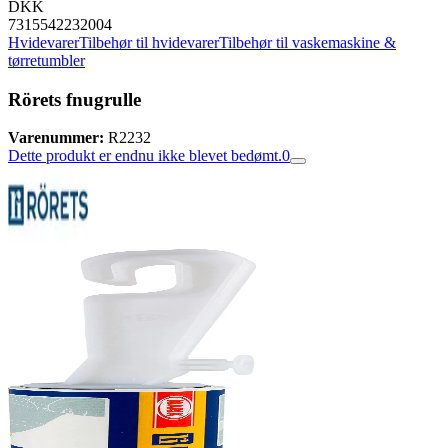
DKK
7315542232004
Hvidevarer
Tilbehør til hvidevarer
Tilbehør til vaskemaskine &
tørretumbler
Rörets fnugrulle
Varenummer:
R2232
Dette produkt er endnu ikke blevet bedømt.
0