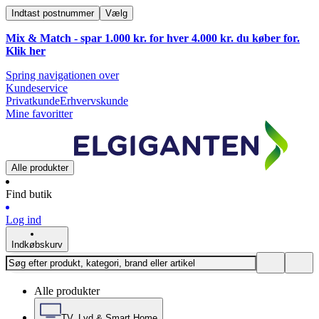
Indtast postnummer
Vælg
Mix & Match - spar 1.000 kr. for hver 4.000 kr. du køber for.
Klik
her
Spring navigationen over
Kundeservice
Privatkunde
Erhvervskunde
Mine favoritter
Alle produkter
Find butik
Log ind
Indkøbskurv
Alle produkter
TV, Lyd & Smart Home