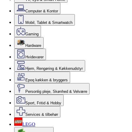
Computer & Kontor
Mobil, Tablet & Smartwatch
Gaming
Hardware
Hvidevarer
Hjem, Rengøring & Køkkenudstyr
Epoq køkken & bryggers
Personlig pleje, Skønhed & Velvære
Sport, Fritid & Hobby
Services & tilbehør
LEGO