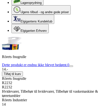
Lageroprydning
Ugens tilbud - og andre gode priser
Elgigantens Kundeklub
Elgiganten Erhverv
Rörets fnugrulle
Dette produkt er endnu ikke blevet bedømt.
0
14.-
Tilføj til kurv
Rörets fnugrulle
R2232
R2232
Hvidevarer, Tilbehør til hvidevarer, Tilbehør til vaskemaskine &
tørretumbler
Rörets Industrier
14