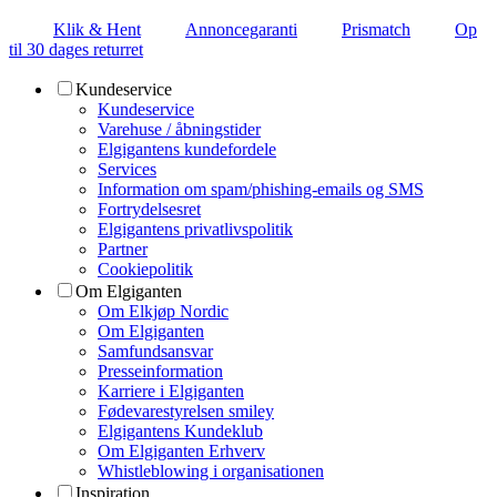
Klik & Hent
Annoncegaranti
Prismatch
Op
til 30 dages returret
Kundeservice
Kundeservice
Varehuse / åbningstider
Elgigantens kundefordele
Services
Information om spam/phishing-emails og SMS
Fortrydelsesret
Elgigantens privatlivspolitik
Partner
Cookiepolitik
Om Elgiganten
Om Elkjøp Nordic
Om Elgiganten
Samfundsansvar
Presseinformation
Karriere i Elgiganten
Fødevarestyrelsen smiley
Elgigantens Kundeklub
Om Elgiganten Erhverv
Whistleblowing i organisationen
Inspiration