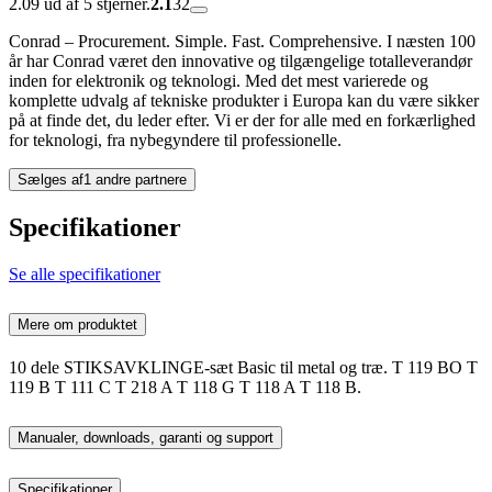
2.09 ud af 5 stjerner.
2.1
32
Conrad – Procurement. Simple. Fast. Comprehensive. I næsten 100
år har Conrad været den innovative og tilgængelige totalleverandør
inden for elektronik og teknologi. Med det mest varierede og
komplette udvalg af tekniske produkter i Europa kan du være sikker
på at finde det, du leder efter. Vi er der for alle med en forkærlighed
for teknologi, fra nybegyndere til professionelle.
Sælges af
1 andre partnere
Specifikationer
Se alle specifikationer
Mere om produktet
10 dele STIKSAVKLINGE-sæt Basic til metal og træ. T 119 BO T
119 B T 111 C T 218 A T 118 G T 118 A T 118 B.
Manualer, downloads, garanti og support
Specifikationer