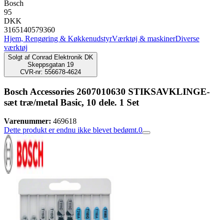
Bosch
95
DKK
3165140579360
Hjem, Rengøring & Køkkenudstyr
Værktøj & maskiner
Diverse
værktøj
Solgt af
Conrad Elektronik DK
Skeppsgatan 19
CVR-nr: 556678-4624
Bosch Accessories 2607010630 STIKSAVKLINGE-
sæt træ/metal Basic, 10 dele. 1 Set
Varenummer:
469618
Dette produkt er endnu ikke blevet bedømt.
0