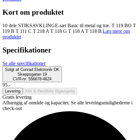
Kort om produktet
10 dele STIKSAVKLINGE-sæt Basic til metal og træ. T 119 BO T
119 B T 111 C T 218 A T 118 G T 118 A T 118 B.
Læs mere om
produktet
Specifikationer
Se alle specifikationer
Solgt af
Conrad Elektronik DK
Skeppsgatan 19
CVR-nr: 556678-4624
95.-
Levering
Klik & Hent
Ikke tilgængelig
Gratis levering
Afhængig af område og kapacitet. Se alle leveringsmulighederne i
check-out