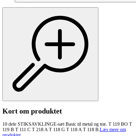
Kort om produktet
10 dele STIKSAVKLINGE-sæt Basic til metal og træ. T 119 BO T
119 B T 111 C T 218 A T 118 G T 118 A T 118 B.
Læs mere om
produktet