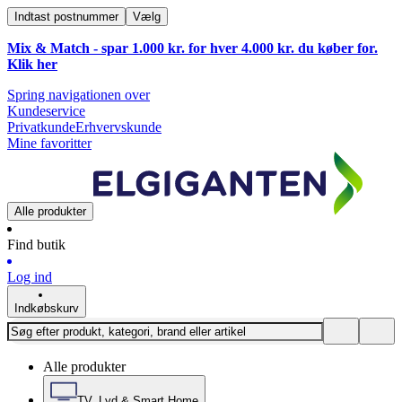
Indtast postnummer
Vælg
Mix & Match - spar 1.000 kr. for hver 4.000 kr. du køber for.
Klik
her
Spring navigationen over
Kundeservice
Privatkunde
Erhvervskunde
Mine favoritter
Alle produkter
Find butik
Log ind
Indkøbskurv
Alle produkter
TV, Lyd & Smart Home