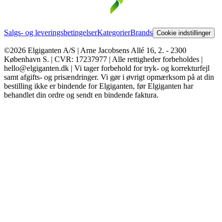
Salgs- og leveringsbetingelser
Kategorier
Brands
Cookie indstillinger
©2026 Elgiganten A/S | Arne Jacobsens Allé 16, 2. - 2300
København S. | CVR: 17237977 | Alle rettigheder forbeholdes |
hello@elgiganten.dk | Vi tager forbehold for tryk- og korrekturfejl
samt afgifts- og prisændringer. Vi gør i øvrigt opmærksom på at din
bestilling ikke er bindende for Elgiganten, før Elgiganten har
behandlet din ordre og sendt en bindende faktura.