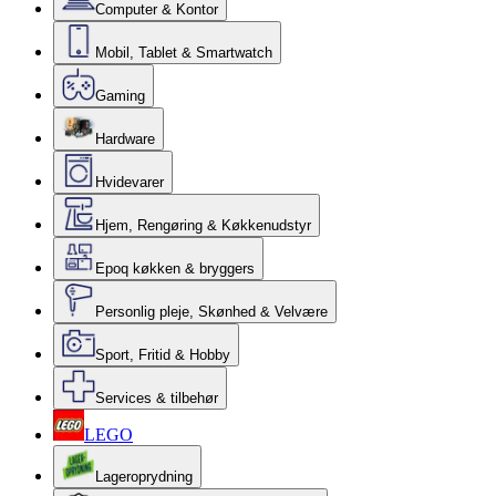
Computer & Kontor
Mobil, Tablet & Smartwatch
Gaming
Hardware
Hvidevarer
Hjem, Rengøring & Køkkenudstyr
Epoq køkken & bryggers
Personlig pleje, Skønhed & Velvære
Sport, Fritid & Hobby
Services & tilbehør
LEGO
Lageroprydning