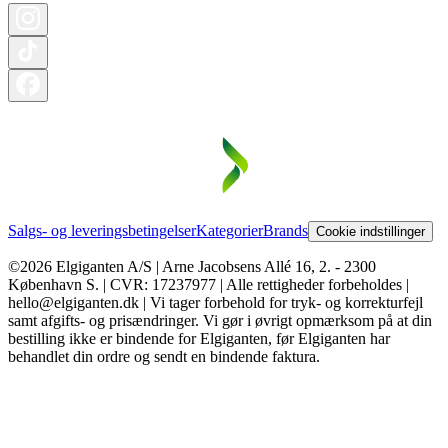
Salgs- og leveringsbetingelser
Kategorier
Brands
Cookie indstillinger
©2026 Elgiganten A/S | Arne Jacobsens Allé 16, 2. - 2300
København S. | CVR: 17237977 | Alle rettigheder forbeholdes |
hello@elgiganten.dk | Vi tager forbehold for tryk- og korrekturfejl
samt afgifts- og prisændringer. Vi gør i øvrigt opmærksom på at din
bestilling ikke er bindende for Elgiganten, før Elgiganten har
behandlet din ordre og sendt en bindende faktura.