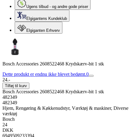
Ugens tilbud - og andre gode priser
Elgigantens Kundeklub
Elgiganten Erhverv
Bosch Accessories 2608522468 Krydskærv-bit 1 stk
Dette produkt er endnu ikke blevet bedømt.
0
24.-
Tilføj til kurv
Bosch Accessories 2608522468 Krydskærv-bit 1 stk
482349
482349
Hjem, Rengøring & Køkkenudstyr, Værktøj & maskiner, Diverse
værktøj
Bosch
24
DKK
6949509233394