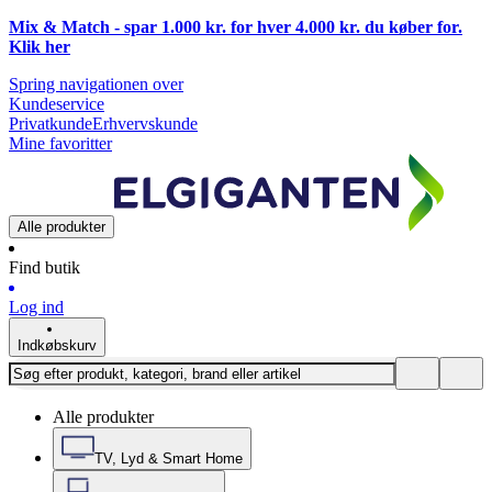
Mix & Match - spar 1.000 kr. for hver 4.000 kr. du køber for.
Klik
her
Spring navigationen over
Kundeservice
Privatkunde
Erhvervskunde
Mine favoritter
Alle produkter
Find butik
Log ind
Indkøbskurv
Alle produkter
TV, Lyd & Smart Home