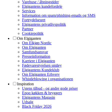
Varehuse / åbningstider
Elgigantens kundefordele
Services
Information om spam/phishing-emails og SMS
Fortrydelsesret
Elgigantens privatlivspolitik
Partner
Cookiepolitik
Om Elgiganten
Om Elkjøp Nordic
Om Elgiganten
Samfundsansvar
Presseinformation
Karriere i Elgiganten
Fødevarestyrelsen smiley
Elgigantens Kundeklub
Om Elgiganten Erhverv
Whistleblowing i organisationen
Inspiration
Ugens tilbud - og andre gode priser
Epoq køkken & bryggers
Elgigantens Magasin
Udsalg
Black Friday 2026