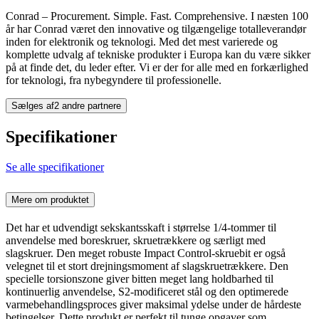
Conrad – Procurement. Simple. Fast. Comprehensive. I næsten 100
år har Conrad været den innovative og tilgængelige totalleverandør
inden for elektronik og teknologi. Med det mest varierede og
komplette udvalg af tekniske produkter i Europa kan du være sikker
på at finde det, du leder efter. Vi er der for alle med en forkærlighed
for teknologi, fra nybegyndere til professionelle.
Sælges af
2 andre partnere
Specifikationer
Se alle specifikationer
Mere om produktet
Det har et udvendigt sekskantsskaft i størrelse 1/4-tommer til
anvendelse med boreskruer, skruetrækkere og særligt med
slagskruer. Den meget robuste Impact Control-skruebit er også
velegnet til et stort drejningsmoment af slagskruetrækkere. Den
specielle torsionszone giver bitten meget lang holdbarhed til
kontinuerlig anvendelse, S2-modificeret stål og den optimerede
varmebehandlingsproces giver maksimal ydelse under de hårdeste
betingelser. Dette produkt er perfekt til tunge opgaver som