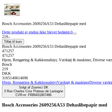
Bosch Accessories 2609256A53 Deltaslibepapir med
Dette produkt er endnu ikke blevet bedømt.
0
219.-
Tilføj til kurv
Bosch Accessories 2609256A53 Deltaslibepapir med
471257
471257
Hjem, Rengøring & Køkkenudstyr, Værktøj & maskiner, Diverse vær
Bosch
219
DKK
3165140614696
Hjem, Rengøring & Køkkenudstyr
Værktøj & maskiner
Diverse værkt
Solgt af
Zoomici DK
3 Rue Charles Cros Plateau de Lautagne
CVR-nr: FR80431807486
Bosch Accessories 2609256A53 Deltaslibepapir med