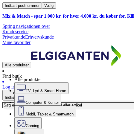
Indtast postnummer
Vælg
Mix & Match - spar 1.000 kr. for hver 4.000 kr. du køber for. Kl
Spring navigationen over
Kundeservice
Privatkunde
Erhvervskunde
Mine favoritter
Alle produkter
Find butik
Alle produkter
Log ind
TV, Lyd & Smart Home
Indkøbskurv
Computer & Kontor
Mobil, Tablet & Smartwatch
Gaming