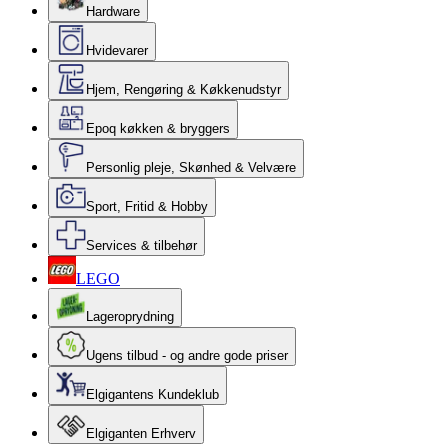
Hardware
Hvidevarer
Hjem, Rengøring & Køkkenudstyr
Epoq køkken & bryggers
Personlig pleje, Skønhed & Velvære
Sport, Fritid & Hobby
Services & tilbehør
LEGO
Lageroprydning
Ugens tilbud - og andre gode priser
Elgigantens Kundeklub
Elgiganten Erhverv