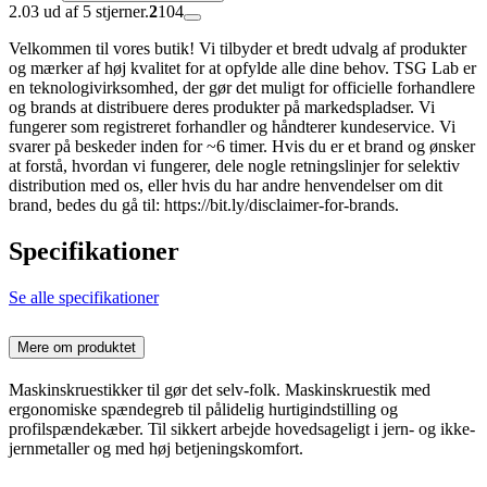
2.03 ud af 5 stjerner.
2
104
Velkommen til vores butik! Vi tilbyder et bredt udvalg af produkter
og mærker af høj kvalitet for at opfylde alle dine behov. TSG Lab er
en teknologivirksomhed, der gør det muligt for officielle forhandlere
og brands at distribuere deres produkter på markedspladser. Vi
fungerer som registreret forhandler og håndterer kundeservice. Vi
svarer på beskeder inden for ~6 timer. Hvis du er et brand og ønsker
at forstå, hvordan vi fungerer, dele nogle retningslinjer for selektiv
distribution med os, eller hvis du har andre henvendelser om dit
brand, bedes du gå til: https://bit.ly/disclaimer-for-brands.
Specifikationer
Se alle specifikationer
Mere om produktet
Maskinskruestikker til gør det selv-folk. Maskinskruestik med
ergonomiske spændegreb til pålidelig hurtigindstilling og
profilspændekæber. Til sikkert arbejde hovedsageligt i jern- og ikke-
jernmetaller og med høj betjeningskomfort.