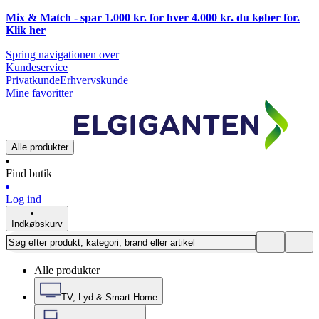
Mix & Match - spar 1.000 kr. for hver 4.000 kr. du køber for.
Klik
her
Spring navigationen over
Kundeservice
Privatkunde
Erhvervskunde
Mine favoritter
Alle produkter
Find butik
Log ind
Indkøbskurv
Alle produkter
TV, Lyd & Smart Home