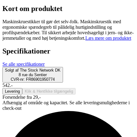
Kort om produktet
Maskinskruestikker til gør det selv-folk. Maskinskruestik med
ergonomiske spændegreb til pålidelig hurtigindstilling og
profilspændekæber. Til sikkert arbejde hovedsageligt i jern- og ikke-
jernmetaller og med høj betjeningskomfort.
Læs mere om produktet
Specifikationer
Se alle specifikationer
Solgt af
The Stock Network DK
8 rue du Sentier
CVR-nr: FR86901950774
542.-
Levering
Klik & Hent
Ikke tilgængelig
Forsendelse fra 29,-
Afhængig af område og kapacitet. Se alle leveringsmulighederne i
check-out