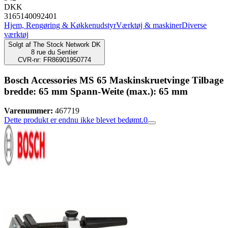
DKK
3165140092401
Hjem, Rengøring & Køkkenudstyr
Værktøj & maskiner
Diverse
værktøj
Solgt af
The Stock Network DK
8 rue du Sentier
CVR-nr: FR86901950774
Bosch Accessories MS 65 Maskinskruetvinge Tilbage
bredde: 65 mm Spann-Weite (max.): 65 mm
Varenummer:
467719
Dette produkt er endnu ikke blevet bedømt.
0