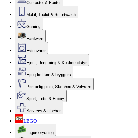
Computer & Kontor
Mobil, Tablet & Smartwatch
Gaming
Hardware
Hvidevarer
Hjem, Rengøring & Køkkenudstyr
Epoq køkken & bryggers
Personlig pleje, Skønhed & Velvære
Sport, Fritid & Hobby
Services & tilbehør
LEGO
Lageroprydning