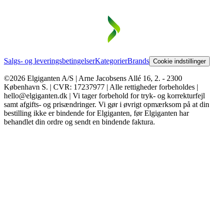
Salgs- og leveringsbetingelser
Kategorier
Brands
Cookie indstillinger
©2026 Elgiganten A/S | Arne Jacobsens Allé 16, 2. - 2300
København S. | CVR: 17237977 | Alle rettigheder forbeholdes |
hello@elgiganten.dk | Vi tager forbehold for tryk- og korrekturfejl
samt afgifts- og prisændringer. Vi gør i øvrigt opmærksom på at din
bestilling ikke er bindende for Elgiganten, før Elgiganten har
behandlet din ordre og sendt en bindende faktura.