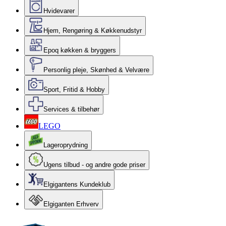
Hvidevarer
Hjem, Rengøring & Køkkenudstyr
Epoq køkken & bryggers
Personlig pleje, Skønhed & Velvære
Sport, Fritid & Hobby
Services & tilbehør
LEGO
Lageroprydning
Ugens tilbud - og andre gode priser
Elgigantens Kundeklub
Elgiganten Erhverv