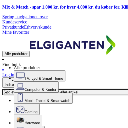
Mix & Match - spar 1.000 kr. for hver 4.000 kr. du køber for. Kl
Spring navigationen over
Kundeservice
Privatkunde
Erhvervskunde
Mine favoritter
Alle produkter
Find butik
Alle produkter
Log ind
TV, Lyd & Smart Home
Indkøbskurv
Computer & Kontor
Mobil, Tablet & Smartwatch
Gaming
Hardware