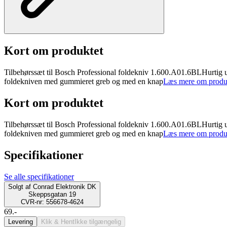
Kort om produktet
Tilbehørssæt til Bosch Professional foldekniv 1.600.A01.6BLHurtig u
foldekniven med gummieret greb og med en knap
Læs mere om produ
Kort om produktet
Tilbehørssæt til Bosch Professional foldekniv 1.600.A01.6BLHurtig u
foldekniven med gummieret greb og med en knap
Læs mere om produ
Specifikationer
Se alle specifikationer
Solgt af
Conrad Elektronik DK
Skeppsgatan 19
CVR-nr: 556678-4624
69.-
Levering
Klik & Hent
Ikke tilgængelig