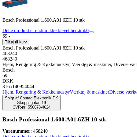
Bosch Professional 1.600.A01.6ZH 10 stk
Dette produkt er endnu ikke blevet bedømt.
0
69.-
Tilføj til kurv
Bosch Professional 1.600.A01.6ZH 10 stk
468240
468240
Hjem, Rengøring & Køkkenudstyr, Værktøj & maskiner, Diverse vær
Bosch
69
DKK
3165140954044
Hjem, Rengøring & Køkkenudstyr
Værktøj & maskiner
Diverse værkt
Solgt af
Conrad Elektronik DK
Skeppsgatan 19
CVR-nr: 556678-4624
Bosch Professional 1.600.A01.6ZH 10 stk
Varenummer:
468240
Dette produkt er endnu ikke blevet bedømt.
0