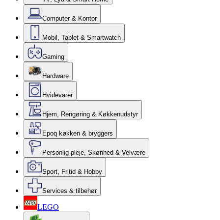
Computer & Kontor
Mobil, Tablet & Smartwatch
Gaming
Hardware
Hvidevarer
Hjem, Rengøring & Køkkenudstyr
Epoq køkken & bryggers
Personlig pleje, Skønhed & Velvære
Sport, Fritid & Hobby
Services & tilbehør
LEGO