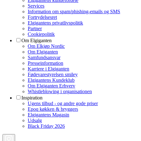
Elgigantens kundefordele
Services
Information om spam/phishing-emails og SMS
Fortrydelsesret
Elgigantens privatlivspolitik
Partner
Cookiepolitik
Om Elgiganten
Om Elkjøp Nordic
Om Elgiganten
Samfundsansvar
Presseinformation
Karriere i Elgiganten
Fødevarestyrelsen smiley
Elgigantens Kundeklub
Om Elgiganten Erhverv
Whistleblowing i organisationen
Inspiration
Ugens tilbud - og andre gode priser
Epoq køkken & bryggers
Elgigantens Magasin
Udsalg
Black Friday 2026