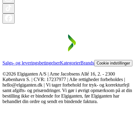
Salgs- og leveringsbetingelser
Kategorier
Brands
Cookie indstillinger
©2026 Elgiganten A/S | Arne Jacobsens Allé 16, 2. - 2300
København S. | CVR: 17237977 | Alle rettigheder forbeholdes |
hello@elgiganten.dk | Vi tager forbehold for tryk- og korrekturfejl
samt afgifts- og prisændringer. Vi gør i øvrigt opmærksom på at din
bestilling ikke er bindende for Elgiganten, før Elgiganten har
behandlet din ordre og sendt en bindende faktura.