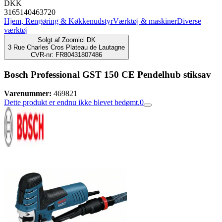
DKK
3165140463720
Hjem, Rengøring & Køkkenudstyr
Værktøj & maskiner
Diverse
værktøj
Solgt af
Zoomici DK
3 Rue Charles Cros Plateau de Lautagne
CVR-nr: FR80431807486
Bosch Professional GST 150 CE Pendelhub stiksav
Varenummer:
469821
Dette produkt er endnu ikke blevet bedømt.
0