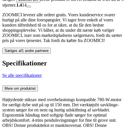
stjerner.
1.4
14
ZOOMICI leverer alle ordrer gratis. Vores kundeservice svarer
hurtigt på alle dine forespørgsler. Vi tager hver enkelt af vores
kunders tilfredshed til os for at sikre, at du får den bedste
shoppingoplevelse. Vi håber, at du under dit næste køb vælger
ZOOMICI, især som markedspladsens sælgernavn, fordi du sætter
pris på vores tjenester. Tak fordi du købte fra ZOOMICI!
Sælges af
1 andre partnere
Specifikationer
Se alle specifikationer
Mere om produktet
Højtydende stiksav med overbelastnings kompatible 780-W-motor
for særligt dybe snit på op til 150 mm. Det værktøjsfri savklinge-
system sørger for en nem og hurtig udskiftning af savbladet.
Ergonomisk håndtag med softgrip flade sørger for optimal
arbejdskomfort. 4-trins pendulsvingninger for fine til grove snit.
OBS! Denne produkttekst er maskinoversat. OBS! Denne