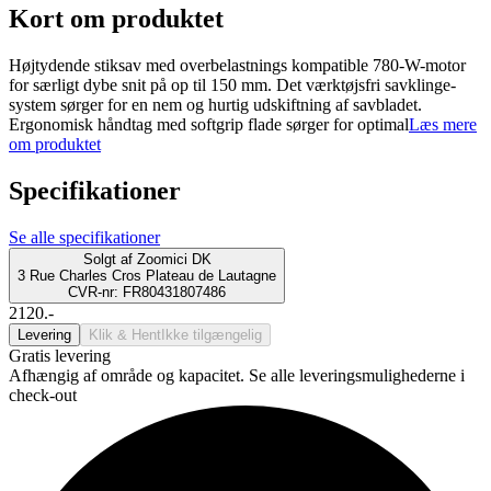
Kort om produktet
Højtydende stiksav med overbelastnings kompatible 780-W-motor
for særligt dybe snit på op til 150 mm. Det værktøjsfri savklinge-
system sørger for en nem og hurtig udskiftning af savbladet.
Ergonomisk håndtag med softgrip flade sørger for optimal
Læs mere
om produktet
Specifikationer
Se alle specifikationer
Solgt af
Zoomici DK
3 Rue Charles Cros Plateau de Lautagne
CVR-nr: FR80431807486
2120.-
Levering
Klik & Hent
Ikke tilgængelig
Gratis levering
Afhængig af område og kapacitet. Se alle leveringsmulighederne i
check-out