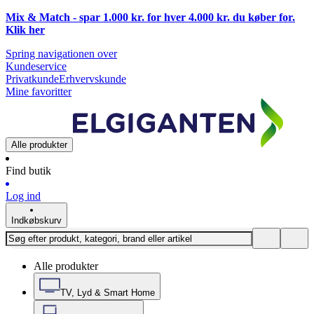
Mix & Match - spar 1.000 kr. for hver 4.000 kr. du køber for.
Klik
her
Spring navigationen over
Kundeservice
Privatkunde
Erhvervskunde
Mine favoritter
Alle produkter
Find butik
Log ind
Indkøbskurv
Alle produkter
TV, Lyd & Smart Home