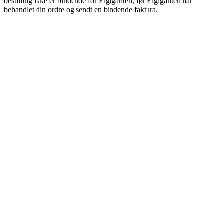
bestilling ikke er bindende for Elgiganten, før Elgiganten har
behandlet din ordre og sendt en bindende faktura.