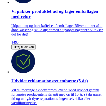
Vi pakker produktet ud og tager emballagen
med retur
Udpakning og bortskaffelse af emballage: Bliver du træt af at
åbne kasser og skille dig af med alt pappet bagefter? Vi fikser
det for dig!
149.-
Tilføj til dit køb
Udvidet reklamationsret emhætte (5 år)
Vil du forlænge hvidevarernes levetid?Med udvidet garanti
forlænges producentens garanti med op til 10 år, så du sparer
tid og undgår dyre reparationer. Ingen selvrisiko eller
værdiforringelse.