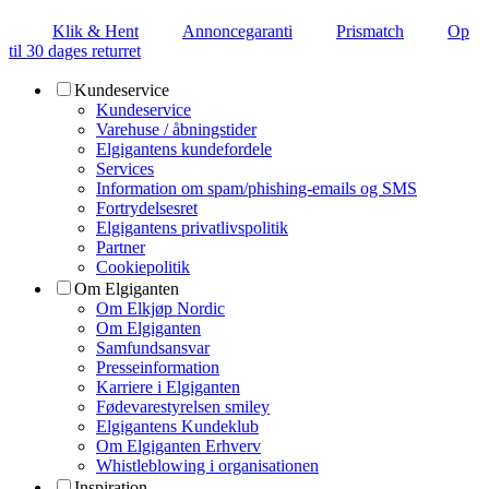
Klik & Hent
Annoncegaranti
Prismatch
Op
til 30 dages returret
Kundeservice
Kundeservice
Varehuse / åbningstider
Elgigantens kundefordele
Services
Information om spam/phishing-emails og SMS
Fortrydelsesret
Elgigantens privatlivspolitik
Partner
Cookiepolitik
Om Elgiganten
Om Elkjøp Nordic
Om Elgiganten
Samfundsansvar
Presseinformation
Karriere i Elgiganten
Fødevarestyrelsen smiley
Elgigantens Kundeklub
Om Elgiganten Erhverv
Whistleblowing i organisationen
Inspiration