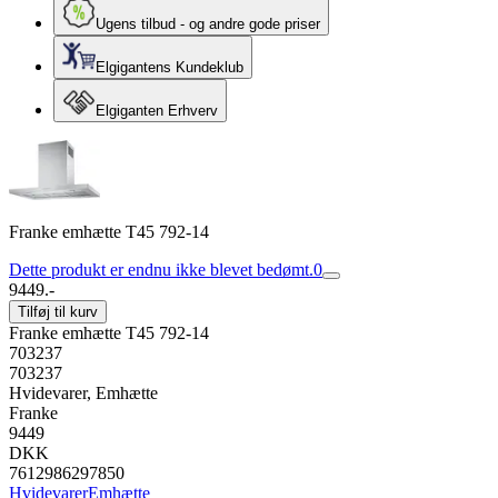
Ugens tilbud - og andre gode priser
Elgigantens Kundeklub
Elgiganten Erhverv
Franke emhætte T45 792-14
Dette produkt er endnu ikke blevet bedømt.
0
9449.-
Tilføj til kurv
Franke emhætte T45 792-14
703237
703237
Hvidevarer, Emhætte
Franke
9449
DKK
7612986297850
Hvidevarer
Emhætte