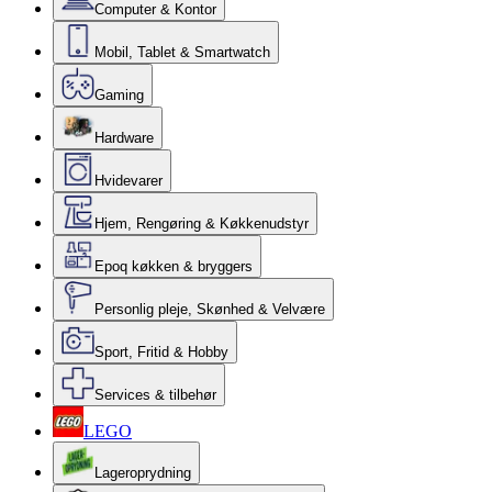
Computer & Kontor
Mobil, Tablet & Smartwatch
Gaming
Hardware
Hvidevarer
Hjem, Rengøring & Køkkenudstyr
Epoq køkken & bryggers
Personlig pleje, Skønhed & Velvære
Sport, Fritid & Hobby
Services & tilbehør
LEGO
Lageroprydning