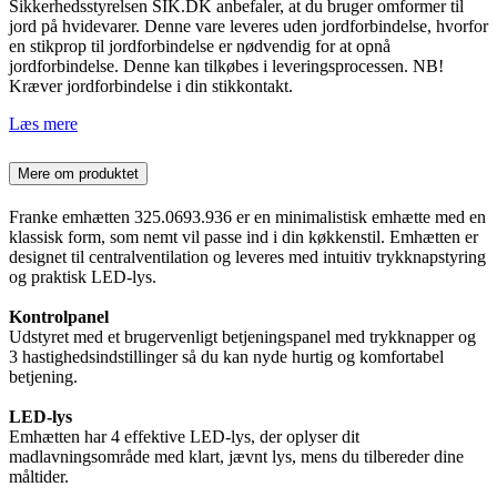
Sikkerhedsstyrelsen SIK.DK anbefaler, at du bruger omformer til
jord på hvidevarer. Denne vare leveres uden jordforbindelse, hvorfor
en stikprop til jordforbindelse er nødvendig for at opnå
jordforbindelse. Denne kan tilkøbes i leveringsprocessen. NB!
Kræver jordforbindelse i din stikkontakt.
Læs mere
Mere om produktet
Franke emhætten 325.0693.936 er en minimalistisk emhætte med en
klassisk form, som nemt vil passe ind i din køkkenstil. Emhætten er
designet til centralventilation og leveres med intuitiv trykknapstyring
og praktisk LED-lys.
Kontrolpanel
Udstyret med et brugervenligt betjeningspanel med trykknapper og
3 hastighedsindstillinger så du kan nyde hurtig og komfortabel
betjening.
LED-lys
Emhætten har 4 effektive LED-lys, der oplyser dit
madlavningsområde med klart, jævnt lys, mens du tilbereder dine
måltider.