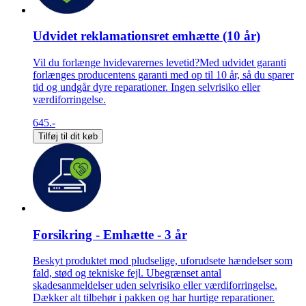
Udvidet reklamationsret emhætte (10 år)
Vil du forlænge hvidevarernes levetid?Med udvidet garanti
forlænges producentens garanti med op til 10 år, så du sparer
tid og undgår dyre reparationer. Ingen selvrisiko eller
værdiforringelse.
645.-
Tilføj til dit køb
Forsikring - Emhætte - 3 år
Beskyt produktet mod pludselige, uforudsete hændelser som
fald, stød og tekniske fejl. Ubegrænset antal
skadesanmeldelser uden selvrisiko eller værdiforringelse.
Dækker alt tilbehør i pakken og har hurtige reparationer.