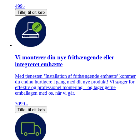
499.-
Tilføj til dit køb
Vi monterer din nye frithængende eller
integreret emhætte
Med tjenesten ’Installation af frithængende emhætte’ kommer
du endnu hurtigere i gang med dit nye produkt! Vi sørger for
effektiv og professionel montering – og tager gerne
emballagen med os, når vi går.
3099.-
Tilføj til dit køb