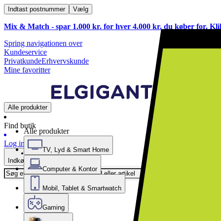
Indtast postnummer
Vælg
Mix & Match - spar 1.000 kr. for hver 4.000 kr. du køber for. Kl
Spring navigationen over
Kundeservice
Privatkunde
Erhvervskunde
Mine favoritter
Alle produkter
Find butik
Alle produkter
Log ind
TV, Lyd & Smart Home
Indkøbskurv
Computer & Kontor
Mobil, Tablet & Smartwatch
Gaming