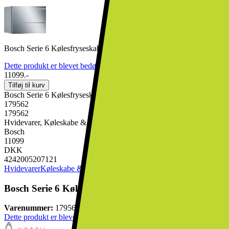
Bosch Serie 6 Kølesfryseskab KGE39AICA (inox)
Dette produkt er blevet bedømt til 4.8 ud af 5 stjerner.
4.8
911
11099.-
Tilføj til kurv
Bosch Serie 6 Kølesfryseskab KGE39AICA (inox)
179562
179562
Hvidevarer, Køleskabe & Fryseskabe, Kølefryseskab
Bosch
11099
DKK
4242005207121
Hvidevarer
Køleskabe & Fryseskabe
Kølefryseskab
Bosch Serie 6 Kølesfryseskab KGE39AICA (inox)
Varenummer:
179562
Dette produkt er blevet bedømt til 4.8 ud af 5 stjerner.
4.8
911