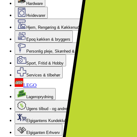
Hardware
Hvidevarer
Hjem, Rengøring & Køkkenudstyr
Epoq køkken & bryggers
Personlig pleje, Skønhed & Velvære
Sport, Fritid & Hobby
Services & tilbehør
LEGO
Lageroprydning
Ugens tilbud - og andre gode priser
Elgigantens Kundeklub
Elgiganten Erhverv