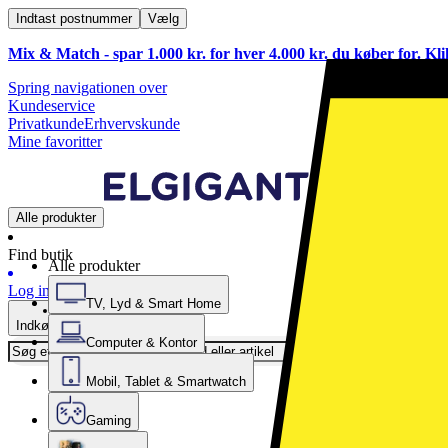
Indtast postnummer
Vælg
Mix & Match - spar 1.000 kr. for hver 4.000 kr. du køber for. Kl
Spring navigationen over
Kundeservice
Privatkunde
Erhvervskunde
Mine favoritter
Alle produkter
Find butik
Alle produkter
Log ind
TV, Lyd & Smart Home
Indkøbskurv
Computer & Kontor
Mobil, Tablet & Smartwatch
Gaming