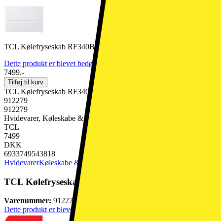
TCL Kølefryseskab RF340BWD0NE (hvid)
Dette produkt er blevet bedømt til 4.9 ud af 5 stjerner.
4.9
9
7499.-
Tilføj til kurv
TCL Kølefryseskab RF340BWD0NE (hvid)
912279
912279
Hvidevarer, Køleskabe & Fryseskabe, Kølefryseskab
TCL
7499
DKK
6933749543818
Hvidevarer
Køleskabe & Fryseskabe
Kølefryseskab
TCL Kølefryseskab RF340BWD0NE (hvid)
Varenummer:
912279
Dette produkt er blevet bedømt til 4.9 ud af 5 stjerner.
4.9
9