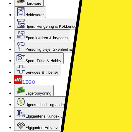
Hardware
Hvidevarer
Hjem, Rengøring & Køkkenudstyr
Epoq køkken & bryggers
Personlig pleje, Skønhed & Velvære
Sport, Fritid & Hobby
Services & tilbehør
LEGO
Lageroprydning
Ugens tilbud - og andre gode priser
Elgigantens Kundeklub
Elgiganten Erhverv