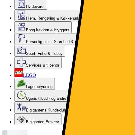
Hvidevarer
Hjem, Rengøring & Køkkenudstyr
Epoq køkken & bryggers
Personlig pleje, Skønhed & Velvære
Sport, Fritid & Hobby
Services & tilbehør
LEGO
Lageroprydning
Ugens tilbud - og andre gode priser
Elgigantens Kundeklub
Elgiganten Erhverv