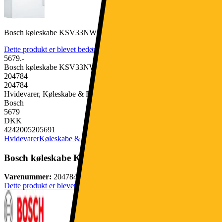
Bosch køleskabe KSV33NWEP
Dette produkt er blevet bedømt til 4.7 ud af 5 stjerner.
4.7
78
5679.-
Bosch køleskabe KSV33NWEP
204784
204784
Hvidevarer, Køleskabe & Fryseskabe, Køleskab
Bosch
5679
DKK
4242005205691
Hvidevarer
Køleskabe & Fryseskabe
Køleskab
Bosch køleskabe KSV33NWEP
Varenummer:
204784
Dette produkt er blevet bedømt til 4.7 ud af 5 stjerner.
4.7
78