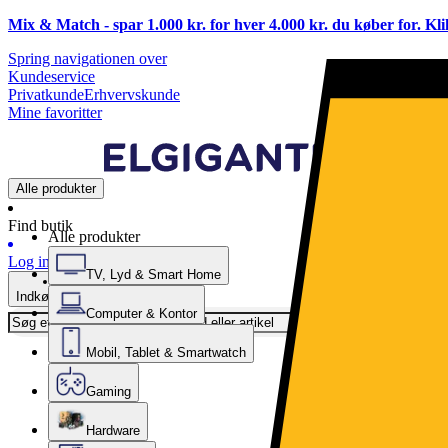
Mix & Match - spar 1.000 kr. for hver 4.000 kr. du køber for. Kl
Spring navigationen over
Kundeservice
Privatkunde
Erhvervskunde
Mine favoritter
Alle produkter
Find butik
Alle produkter
Log ind
TV, Lyd & Smart Home
Indkøbskurv
Computer & Kontor
Mobil, Tablet & Smartwatch
Gaming
Hardware