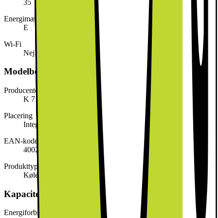
35
Energimærke
E
Wi-Fi
Nej
Modelbeskrivelse
Producentens varenummer
K 7125 E
Placering
Integreret
EAN-kode
4002516664239
Produkttype
Køleskab
Kapacitet, forbrug og strøm
Energiforbrug kWh/år (EU)