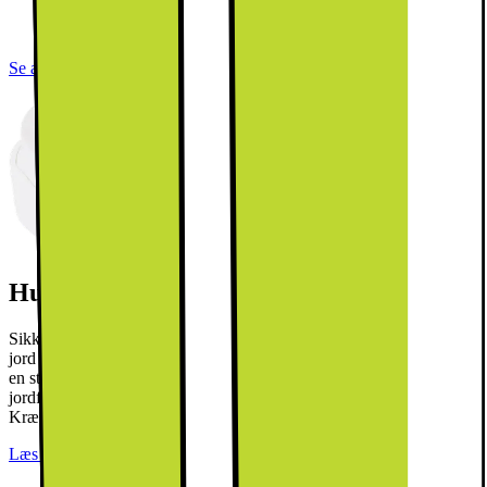
Nettovolumen: 136 l
Køl maden hurtigt ned takket være Superkøl
Se alle specifikationer
Husk stikprop til din hvidevare
Sikkerhedsstyrelsen SIK.DK anbefaler, at du bruger omformer til
jord på hvidevarer. Denne vare leveres uden jordforbindelse, hvorfor
en stikprop til jordforbindelse er nødvendig for at opnå
jordforbindelse. Denne kan tilkøbes i leveringsprocessen. NB!
Kræver jordforbindelse i din stikkontakt.
Læs mere