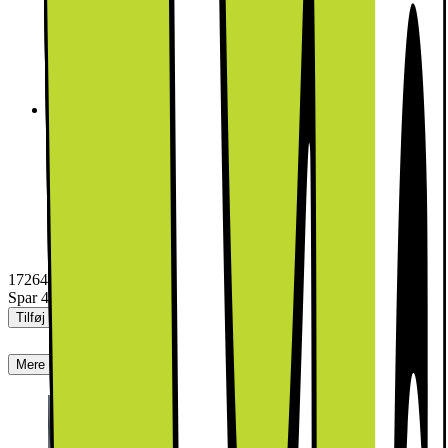
Miele Fryseskab FNS 7140 C (integreret)
Dette produkt er blevet bedømt til 4 ud af 5 stjerner.
4
1
FNS 7140 C Fryseskab til indbygning
17264.-
Spar 4316
Pris købt individuelt: 21580.-
Tilføj produkter til kurven
Mere om produktet