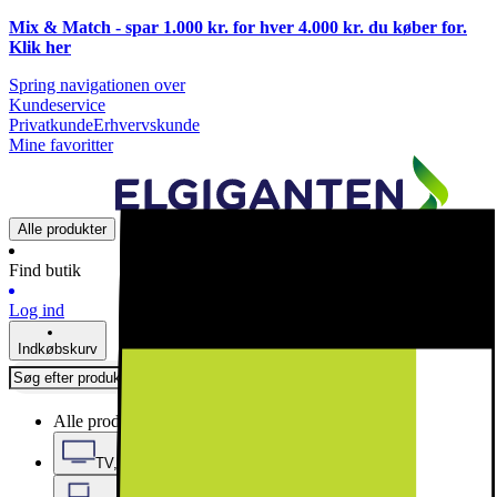
Mix & Match - spar 1.000 kr. for hver 4.000 kr. du køber for.
Klik
her
Spring navigationen over
Kundeservice
Privatkunde
Erhvervskunde
Mine favoritter
Alle produkter
Find butik
Log ind
Indkøbskurv
Alle produkter
TV, Lyd & Smart Home