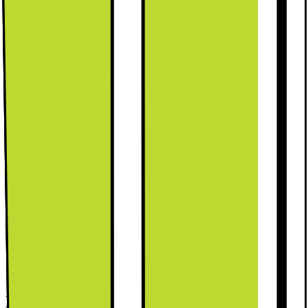
Leverandørens EcoVadis-score
Læs mere om EcoVadis
Specifikationer
H: 87.5cm, B: 54.1cm, D:54.8cm
Nettovolumen: 136 l
Køl maden hurtigt ned takket være Superkøl
Se alle specifikationer
Husk stikprop til din hvidevare