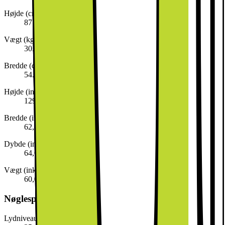
Højde (cm)
87.4
Vægt (kg)
30.6
Bredde (cm)
54.1
Højde (inkl. emballage)
129,0 cm
Bredde (inkl. emballage)
62,0 cm
Dybde (inkl. emballage)
64,0 cm
Vægt (inkl. emballage)
60,0 kg
Nøglespecifikation
Lydniveau (dB)