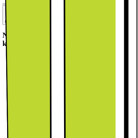
Husk stikprop til din hvidevare
Se flere +1.
Nyttige tjenester (fragtomkostninger
kommer i tillæg)
Vi tager dit gamle produkt med retur
og bortskaffer det forsvarligt
299.-
Mere information