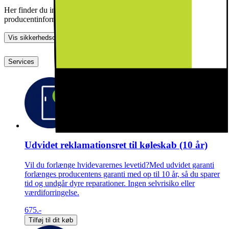
Her finder du information om generel produktsikkerhed og
producentinformation
Vis sikkerhedsoplysninger
Services
Udvidet reklamationsret til køleskab (10 år)
Vil du forlænge hvidevarernes levetid?Med udvidet garanti
forlænges producentens garanti med op til 10 år, så du sparer
tid og undgår dyre reparationer. Ingen selvrisiko eller
værdiforringelse.
675.-
Tilføj til dit køb