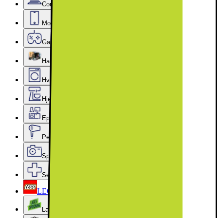
Computer & Kontor
Mobil, Tablet & Smartwatch
Gaming
Hardware
Hvidevarer
Hjem, Rengøring & Køkkenudstyr
Epoq køkken & bryggers
Personlig pleje, Skønhed & Velvære
Sport, Fritid & Hobby
Services & tilbehør
LEGO
Lageroprydning