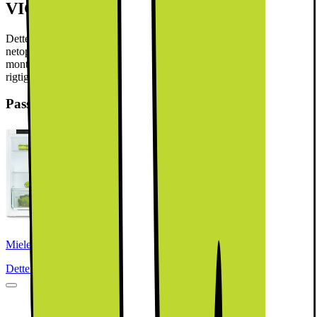
VIGTIG INFO!
Dette produkt leveres uden front, så du kan vælge en, der passer til
netop dit køkken. Der findes 2 typer integrerede låger. Enten fast
montering eller montering med glideskinner. Det er vigtigt at vælge
rigtigt, så køkkenlågen passer!
Passer godt sammen
Miele Køleskab K 7125 E (integreret)
Dette produkt er blevet bedømt til 5 ud af 5 stjerner.
5
6