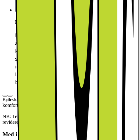
LED-belysning
Den indirekte belysning skaber en stemningsfuld
atmosfære og understreger materialernes høje
kvalitet. LED-lamper er vedligeholdelsesfri og
sørger for en optimal oplysning af produktet
indvendigt. Sammenlignet med almindelige pærer er
LED-pærer særlig energibesparende og har en
betydelig længere levetid.
Køleskab til indbygning med LED-belysning og Superkøl til ekstra
komfort.
NB: Teksten er automatisk genereret/oversat og er ikke blevet
revideret.
Med i pakken