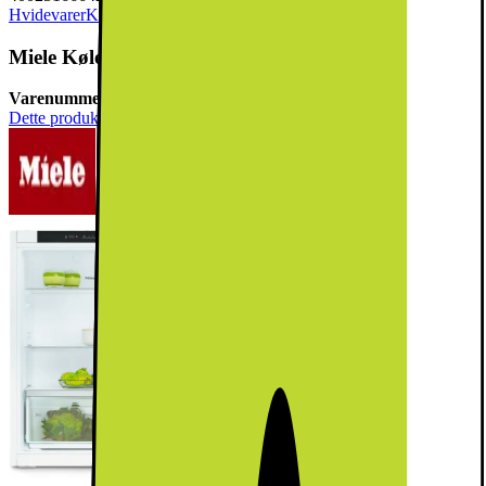
Hvidevarer
Køleskabe & Fryseskabe
Køleskab
Miele Køleskab K 7125 E (integreret)
Varenummer:
915256
Dette produkt er blevet bedømt til 5 ud af 5 stjerner.
5
6