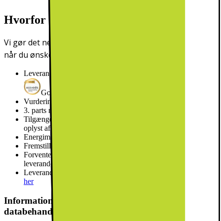
Hvorfor har vi miljøparametre?
Vi gør det nemmere for dig at foretage mere oplyste valg.
når du ønsker at købe ny elektronik.
Leverandørens EcoVadis-score
Gold
Vurderingen gælder fra
2026
3. parts miljøgodkendelse
Ingen godkendelse
Tilgængelighed af reservedele i antal år
Information er ikke
oplyst af leverandør
Energimærkning
E
Fremstillet i
Tyskland
Forventet levetid målt i antal år
Information er ikke oplyst af
leverandør
Leverandørens beregning af forventet levetid,
Få mere at vide
her
Information om produktsikkerhed og
databehandling