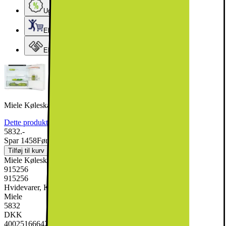
Ugens tilbud - og andre gode priser
Elgigantens Kundeklub
Elgiganten Erhverv
Miele Køleskab K 7125 E (integreret)
Dette produkt er blevet bedømt til 5 ud af 5 stjerner.
5
6
5832.-
Spar 1458
Førpris: 7290.-
Tilføj til kurv
Miele Køleskab K 7125 E (integreret)
915256
915256
Hvidevarer, Køleskabe & Fryseskabe, Køleskab
Miele
5832
DKK
4002516664239