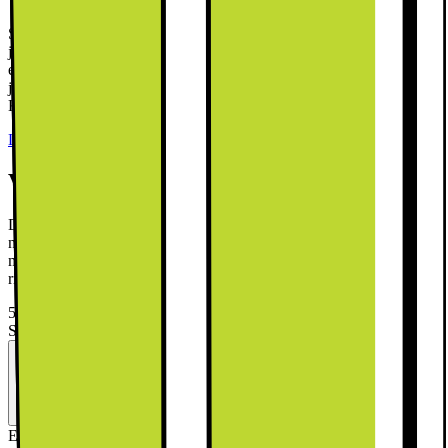
Sikkerhedsstyrelsen SIK.DK anbefaler, at du bruger omformer til
jord på hvidevarer. Denne vare leveres uden jordforbindelse, hvorfor
en stikprop til jordforbindelse er nødvendig for at opnå
jordforbindelse. Denne kan tilkøbes i leveringsprocessen. NB!
Kræver jordforbindelse i din stikkontakt.
Læs mere
VIGTIG INFO!
Dette produkt leveres uden front, så du kan vælge en, der passer til
netop dit køkken. Der findes 2 typer integrerede låger. Enten fast
montering eller montering med glideskinner. Det er vigtigt at vælge
rigtigt, så køkkenlågen passer!
5832.-
Spar 1458
Førpris: 7290.-
Se månedspris ved delbetaling.
Energimærkning
Produktdatablad