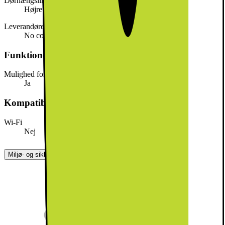
Dørhængsling
Højre
Leverandørens farve
No colour
Funktioner
Mulighed for hurtig nedkøling
Ja
Kompatibilitet
Wi-Fi
Nej
Miljø- og sikkerhedsoplysninger