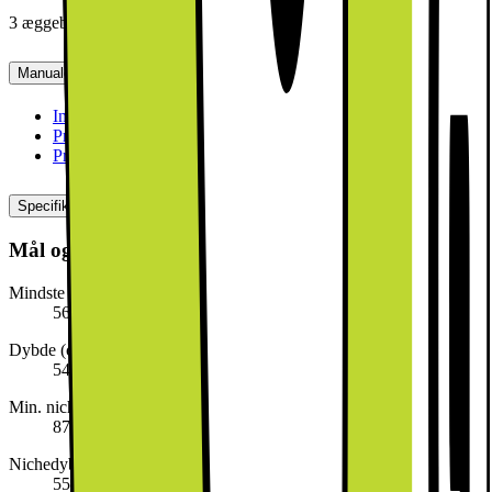
3 æggebakker
Manualer, downloads, garanti og support
Installationsvejledning (dansk)
[
pdf
]
Produktdatablad (engelsk)
[
pdf
]
Produktdatablad (dansk)
[
pdf
]
Specifikationer
Mål og vægt
Mindste nischebredde (cm)
56.0
Dybde (cm)
54.8
Min. nichehøjde
87.4
Nichedybde
55