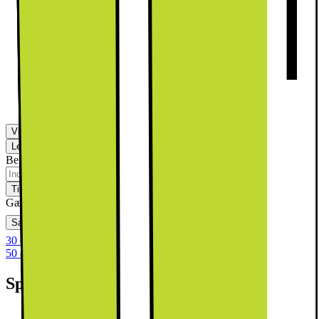
Vi monterer din nye køleskab/fryser
med integreret front
1299.-
Mere information
Vis flere muligheder
Levering
Klik & Hent
Ikke tilgængelig
Beregn leveringstid for dit postnummer
Tilføj til kurv
Gælder d. 20/07 - 09/08
Sammenlign
Gem
Ønskeskyen
30 dages returret
50 dages returret som klubmedlem
Specifikationer
H: 87.5cm, B: 54.1cm, D:54.8cm