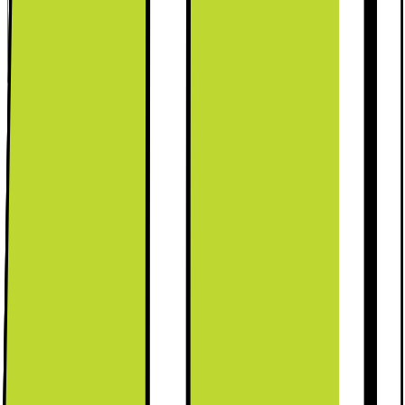
Kort om produktet
Miele Køleskab K 7125 E tilbyder problemfri indbygget
bekvemmelighed med 136 liters kapacitet, SuperCool-teknologi,
LED-belysning og en lydsvag drift på kun 35 dB, perfekt til
kompakte rum.
Læs mere om produktet
Leverandørens EcoVadis-score
Læs mere om EcoVadis
Kort om produktet
Miele Køleskab K 7125 E tilbyder problemfri indbygget
bekvemmelighed med 136 liters kapacitet, SuperCool-teknologi,
LED-belysning og en lydsvag drift på kun 35 dB, perfekt til
kompakte rum.
Læs mere om produktet