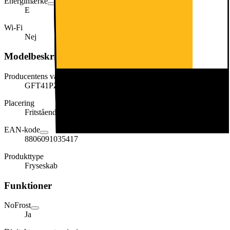
Energimærke
E
Wi-Fi
Nej
Modelbeskrivelse
Producentens varenummer
GFT41PZGSZ
Placering
Fritstående
EAN-kode
8806091035417
Produkttype
Fryseskab
Funktioner
NoFrost
Ja