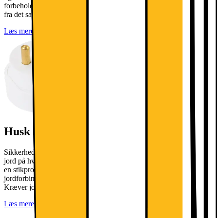
forbeholder Elgiganten sig retten til at fratrække gavekortets værdi
fra det samlede beløb til tilbagebetaling.
Læs mere
Husk stikprop til din hvidevare
Sikkerhedsstyrelsen SIK.DK anbefaler, at du bruger omformer til
jord på hvidevarer. Denne vare leveres uden jordforbindelse, hvorfor
en stikprop til jordforbindelse er nødvendig for at opnå
jordforbindelse. Denne kan tilkøbes i leveringsprocessen. NB!
Kræver jordforbindelse i din stikkontakt.
Læs mere