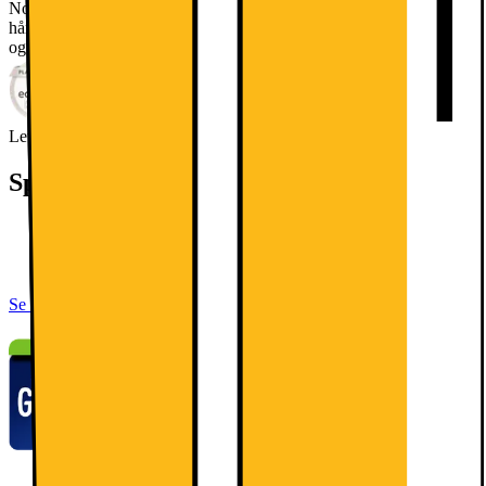
NoFrost-teknologi, fremragende LED-belysning, et letåbneligt
håndtag og en robust Linear inverter-kompressor, der sikrer effektiv
og støjsvag drift.
Læs mere om produktet
Leverandørens EcoVadis-score
Læs mere om EcoVadis
Specifikationer
H: 186cm, B: 59.5 cm, D: 66.6cm
Nettovolumen: 324 l
NoFrost, let håndtag
Se alle specifikationer