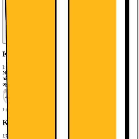
Kort om produktet
LG fryser GFT41PZGSZ har en elegant kapacitet på 324 liter med
NoFrost-teknologi, fremragende LED-belysning, et letåbneligt
håndtag og en robust Linear inverter-kompressor, der sikrer effektiv
og støjsvag drift.
Læs mere om produktet
Leverandørens EcoVadis-score
Læs mere om EcoVadis
Kort om produktet
LG fryser GFT41PZGSZ har en elegant kapacitet på 324 liter med