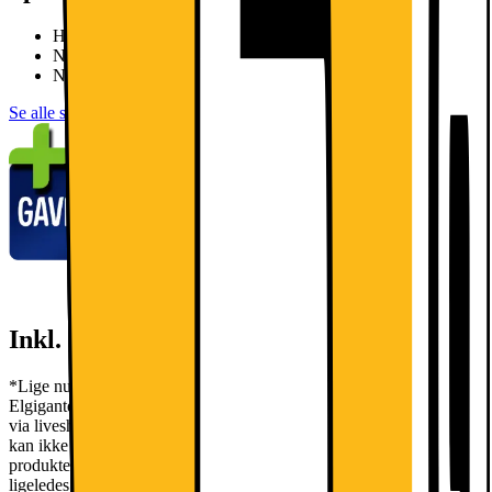
H: 186cm, B: 59.5 cm, D: 66.6cm
Nettovolumen: 324 l
NoFrost, let håndtag
Se alle specifikationer
Inkl. gavekort på 700,-*
*Lige nu får du ved køb af udvalgte LG hvidevarer et gavekort til
Elgiganten fra 700 - 4500 kr. når du handler i vores varehuse samt
via liveshopping. Kampagnen løber fra d. 20/07 - 30/08. Gavekortet
kan ikke modregnes ordren, hvor gavekortet opnås. Såfremt
produkterne der har udløst gavekortet returneres, skal gavekortet
ligeledes returneres i samme moment. Er gavekortet allerede brugt,