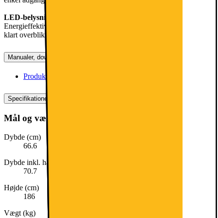
LED-belysning
Energieffektiv LED-belysning oplyser tydeligt interiøret og giver et
klart overblik over indholdet uden at øge den indvendige temperatur.
Manualer, downloads, garanti og support
Produktdatablad (engelsk)
[
pdf
]
Specifikationer
Mål og vægt
Dybde (cm)
66.6
Dybde inkl. håndtag (cm)
70.7
Højde (cm)
186
Vægt (kg)