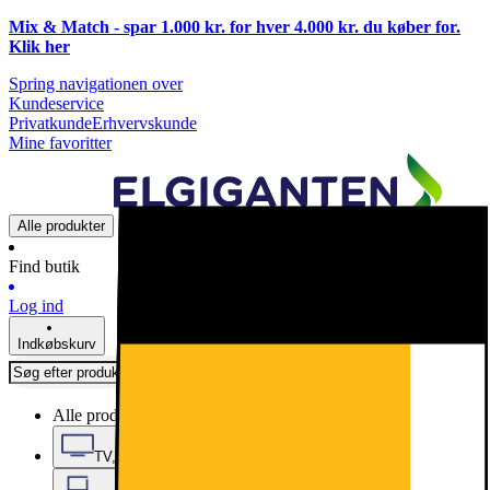
Mix & Match - spar 1.000 kr. for hver 4.000 kr. du køber for.
Klik
her
Spring navigationen over
Kundeservice
Privatkunde
Erhvervskunde
Mine favoritter
Alle produkter
Find butik
Log ind
Indkøbskurv
Alle produkter
TV, Lyd & Smart Home