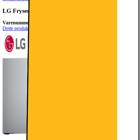
LG Fryseskab GFT41PZGSZ (rustfrit stål)
Varenummer:
193014
Dette produkt er blevet bedømt til 4.7 ud af 5 stjerner.
4.7
116