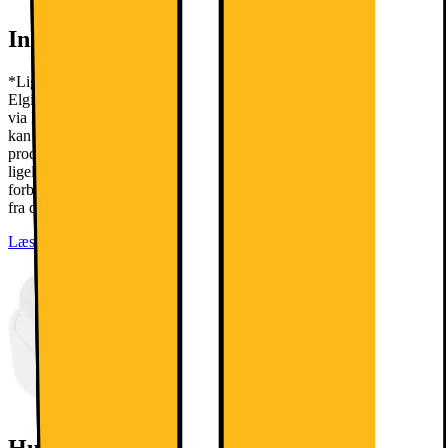
Inkl. gavekort på 700,-*
*Lige nu får du ved køb af udvalgte LG hvidevarer et gavekort til
Elgiganten fra 700 - 4500 kr. når du handler i vores varehuse samt
via liveshopping. Kampagnen løber fra d. 20/07 - 30/08. Gavekortet
kan ikke modregnes ordren, hvor gavekortet opnås. Såfremt
produkterne der har udløst gavekortet returneres, skal gavekortet
ligeledes returneres i samme moment. Er gavekortet allerede brugt,
forbeholder Elgiganten sig retten til at fratrække gavekortets værdi
fra det samlede beløb til tilbagebetaling.
Læs mere
Husk stikprop til din hvidevare