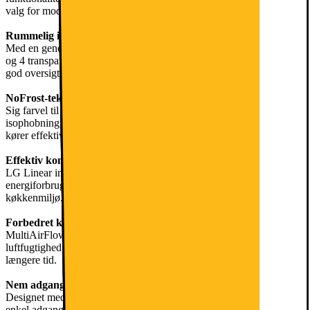
valg for moderne husholdninger.
Rummelig indretning
Med en generøs kapacitet på 324 liter omfatter denne fryser 6 hylder
og 4 transparente skuffer, der muliggør organiseret opbevaring og
god oversigt over dine frostvarer.
NoFrost-teknologi
Sig farvel til manuel afrimning. NoFrost-funktionen forhindrer
isophobning, hvilket sparer dig for tid og energi, mens din fryser
kører effektivt.
Effektiv kompressor
LG Linear inverter-kompressoren reducerer ikke kun
energiforbruget, men sikrer også støjsvag drift, hvilket giver et roligt
køkkenmiljø.
Forbedret køling
MultiAirFlow-kølesystemet opretholder ensartet temperatur og
luftfugtighed, forebygger kondens og holder dine madvarer friske i
længere tid.
Nem adgang
Designet med et letbetjent håndtag giver denne fryser hurtig og
enkel adgang til dine frostvarer, hvilket øger brugervenligheden.