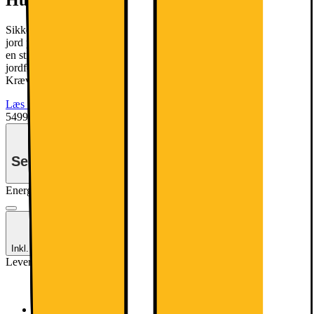
Sikkerhedsstyrelsen SIK.DK anbefaler, at du bruger omformer til
jord på hvidevarer. Denne vare leveres uden jordforbindelse, hvorfor
en stikprop til jordforbindelse er nødvendig for at opnå
jordforbindelse. Denne kan tilkøbes i leveringsprocessen. NB!
Kræver jordforbindelse i din stikkontakt.
Læs mere
5499.-
Se månedspris ved delbetaling.
Energimærkning
Produktdatablad
Inkl. gavekort på 700,-*
Se flere +1.
Leverandørens farve
:
Shiny Steel