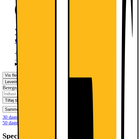
Vi monterer din nye køleskab/fryser
og tager emballagen med retur
449.-
Mere information
Vis flere muligheder
Levering
Klik & Hent
Beregn leveringstid for dit postnummer
Tilføj til kurv
Sammenlign
Gem
Ønskeskyen
30 dages returret
50 dages returret som klubmedlem
Specifikationer