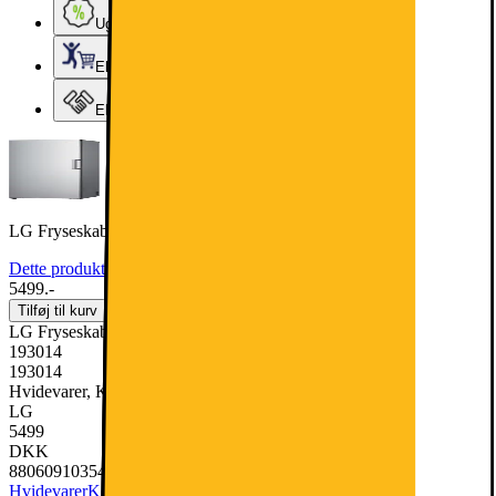
Ugens tilbud - og andre gode priser
Elgigantens Kundeklub
Elgiganten Erhverv
LG Fryseskab GFT41PZGSZ (rustfrit stål)
Dette produkt er blevet bedømt til 4.7 ud af 5 stjerner.
4.7
116
5499.-
Tilføj til kurv
LG Fryseskab GFT41PZGSZ (rustfrit stål)
193014
193014
Hvidevarer, Køleskabe & Fryseskabe, Skabsfryser
LG
5499
DKK
8806091035417
Hvidevarer
Køleskabe & Fryseskabe
Skabsfryser