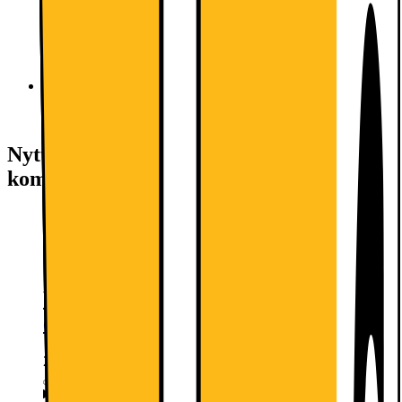
Shiny Steel
Super White
Nyttige tjenester (fragtomkostninger
kommer i tillæg)
Vi tager dit gamle produkt med retur
og bortskaffer det forsvarligt
299.-
Mere information