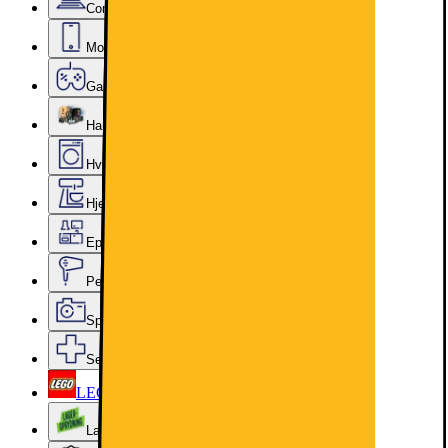
Computer & Kontor
Mobil, Tablet & Smartwatch
Gaming
Hardware
Hvidevarer
Hjem, Rengøring & Køkkenudstyr
Epoq køkken & bryggers
Personlig pleje, Skønhed & Velvære
Sport, Fritid & Hobby
Services & tilbehør
LEGO
Lageroprydning