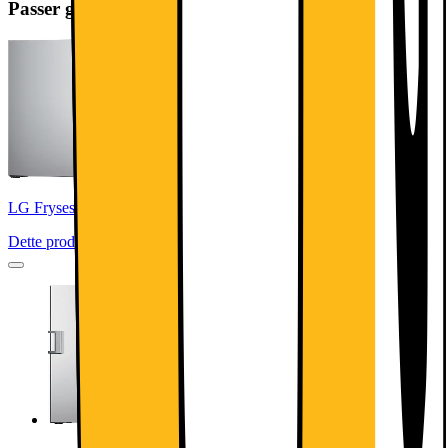
Passer godt sammen
LG Fryseskab GFT41PZGSZ (rustfrit stål)
Dette produkt er blevet bedømt til 4.7 ud af 5 stjerner.
4.7
116