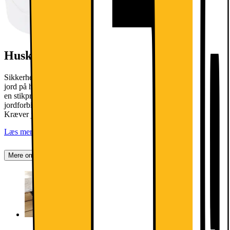
Husk stikprop til din hvidevare
Sikkerhedsstyrelsen SIK.DK anbefaler, at du bruger omformer til
jord på hvidevarer. Denne vare leveres uden jordforbindelse, hvorfor
en stikprop til jordforbindelse er nødvendig for at opnå
jordforbindelse. Denne kan tilkøbes i leveringsprocessen. NB!
Kræver jordforbindelse i din stikkontakt.
Læs mere
Mere om produktet