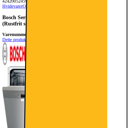
4242005245970
Hvidevarer
Opvaskemaskine
Bosch Serie 4 Opvaskemaskine SMU4HVI72S
(Rustfrit stål/Sølv)
Varenummer:
206044
Dette produkt er blevet bedømt til 4.6 ud af 5 stjerner.
4.6
604