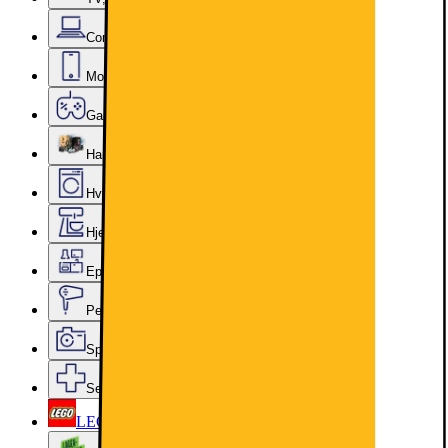
Computer & Kontor
Mobil, Tablet & Smartwatch
Gaming
Hardware
Hvidevarer
Hjem, Rengøring & Køkkenudstyr
Epoq køkken & bryggers
Personlig pleje, Skønhed & Velvære
Sport, Fritid & Hobby
Services & tilbehør
LEGO