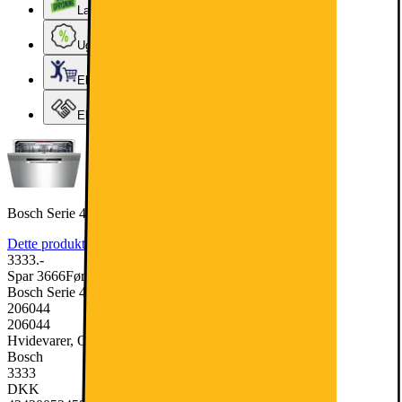
Lageroprydning
Ugens tilbud - og andre gode priser
Elgigantens Kundeklub
Elgiganten Erhverv
Bosch Serie 4 Opvaskemaskine SMU4HVI72S (Rustfrit stål/Sølv)
Dette produkt er blevet bedømt til 4.6 ud af 5 stjerner.
4.6
604
3333.-
Spar 3666
Førpris: 6999.-
Bosch Serie 4 Opvaskemaskine SMU4HVI72S (Rustfrit stål/Sølv)
206044
206044
Hvidevarer, Opvaskemaskine
Bosch
3333
DKK