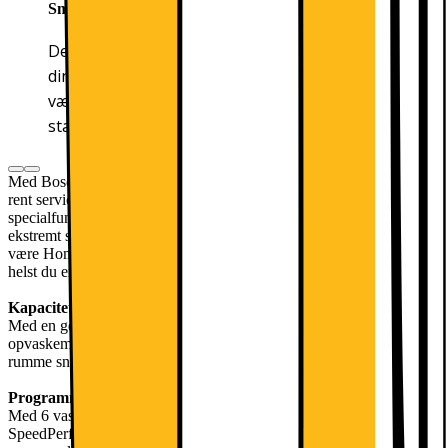
Smart Start
Det er nu nemmere end nogensinde før at optimere
din opvaskemaskines energiforbrug. Smart Start*
vælger automatisk din opvaskemaskines
starttidspunkt.
Med Bosch opvaskemaskinen SMU4HVI72S løber du aldrig tør for
rent service. Den har et VarioFlex-system, seks programmer og fire
specialfunktioner, inklusive ExtraDry-muligheden. Den kører
ekstremt støjsvagt og kan rumme op til 13 borddækninger. Takket
være Home Connect kan du desuden styre dit apparat, hvor som
helst du er.
Kapacitet
Med en generøs kapacitet på 13 borddækninger er denne
opvaskemaskine et ideelt valg for familier med små børn, da den kan
rumme snavset service efter middagen.
Programmer
Med 6 vaskeprogrammer og 4 specielle muligheder inklusive
SpeedPerfect+, Remote Start, Half load eller ExtraDry kan du nemt