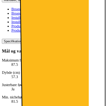
Brugsanvisning 1 (engelsk)
[
pdf
]
Brugsanvisning 1 (dansk)
[
pdf
]
Installationsvejledning (engelsk)
[
pdf
]
Installationsvejledning (dansk)
[
pdf
]
Produktdatablad (engelsk)
[
pdf
]
Produktdatablad (dansk)
[
pdf
]
Specifikationer
Mål og vægt
Maksimum højde (cm)
87.5
Dybde (cm)
57.3
Justerbare fødder
Ja
Min. nichehøjde
81.5