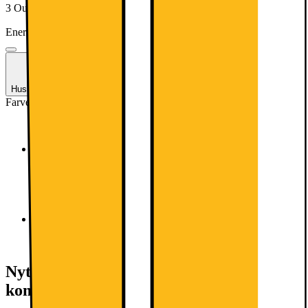
3 Outlet-produkt tilgængeligt
Fra 2000.-
Energimærkning
Produktdatablad
Husk stikprop til din hvidevare
Farve
:
Rustfrit stål
Hvid
Rustfrit stål
Nyttige tjenester (fragtomkostninger
kommer i tillæg)