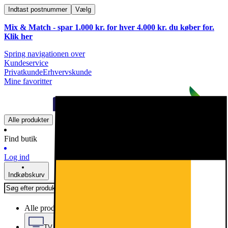
Indtast postnummer
Vælg
Mix & Match - spar 1.000 kr. for hver 4.000 kr. du køber for.
Klik
her
Spring navigationen over
Kundeservice
Privatkunde
Erhvervskunde
Mine favoritter
Alle produkter
Find butik
Log ind
Indkøbskurv
Alle produkter
TV, Lyd & Smart Home