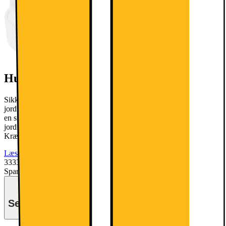
Husk stikprop til din hvidevare
Sikkerhedsstyrelsen SIK.DK anbefaler, at du bruger omformer til
jord på hvidevarer. Denne vare leveres uden jordforbindelse, hvorfor
en stikprop til jordforbindelse er nødvendig for at opnå
jordforbindelse. Denne kan tilkøbes i leveringsprocessen. NB!
Kræver jordforbindelse i din stikkontakt.
Læs mere
3333.-
Spar 3666
Førpris: 6999.-
Se månedspris ved delbetaling.