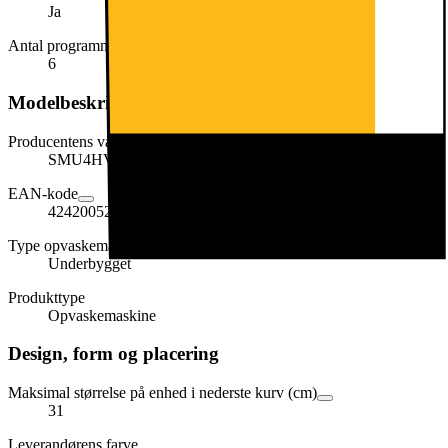
Ja
Antal programmer
6
Modelbeskrivelse
Producentens varenummer
SMU4HVI72S
EAN-kode
4242005245970
Type opvaskemaskine
Underbygget
Produkttype
Opvaskemaskine
Design, form og placering
Maksimal størrelse på enhed i nederste kurv (cm)
31
Leverandørens farve