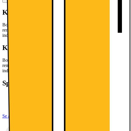
Kort om produktet
Bosch SMU4HVI72S opvaskemaskinen tilbyder lydsvag, effektiv
rengøring med VarioFlex, Home Connect og en kapacitet på 13
indstillinger til det moderne hjem.
Læs mere om produktet
Kort om produktet
Bosch SMU4HVI72S opvaskemaskinen tilbyder lydsvag, effektiv
rengøring med VarioFlex, Home Connect og en kapacitet på 13
indstillinger til det moderne hjem.
Læs mere om produktet
Specifikationer
H: 81,5 cm, B: 59,8 cm, D: 57,3 cm
Støj: 44dB / Kuvertantal: 13
Støjniveau: 44 dB
Se alle specifikationer