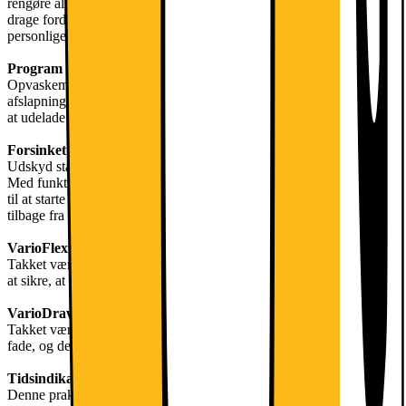
rengøre alle typer service med fantastisk resultat. Derudover kan du
drage fordel af funktionen Favoritprogram og få din foretrukne
personlige funktion ved et tryk på en knap.
Program til stilhed
Opvaskemaskinen griber ikke ind i dine daglige handlinger eller
afslapning takket være dens Silence-program, som tillader apparatet
at udelade støj så lavt som 42 dB.
Forsinket start
Udskyd starten af opvasken, så den passer til din daglige tidsplan.
Med funktion for forsinket start kan du indstille din opvaskemaskine
til at starte opvasken senere, så du får rent service, når du kommer
tilbage fra skole, arbejde eller købmand.
VarioFlex system
Takket være VarioFlex-funktionen kan du justere kurvens højde for
at sikre, at alle dine tallerkener passer komfortabelt ind.
VarioDrawer
Takket være den justerbare VarioDrawer kan du passe i endnu flere
fade, og der vil være plads nok selv til de atypisk formede.
Tidsindikator
Denne praktiske tidsindikator informerer dig om den resterende