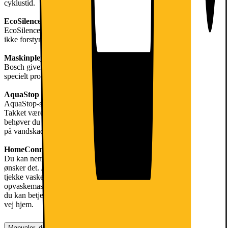
cyklustid.
EcoSilence Drive
EcoSilence Drive-motoren giver lydløs drift, så opvaskemaskinen
ikke forstyrrer dine daglige aktiviteter eller afslapning..
Maskinpleje
Bosch giver dig nem og bekvem rengøring, da dette apparat har et
specielt program, der renser dets indre.
AquaStop
AquaStop-systemet sikrer 100% beskyttelse mod enhver vandskade.
Takket være dobbeltvægget tilførselsslange med sikkerhedsventil
behøver du ikke frygte for vandlækage. Bosch giver livstidsgaranti
på vandskade på denne opvaskemaskine.
HomeConnect
Du kan nemt styre dit apparat fra hvor som helst, når som helst du
ønsker det. Apparatet bruger trådløst hjemmenetværk, så du kan
tjekke vaskecyklussen, indstille programmet eller tænde for
opvaskemaskinen via en brugervenlig app. Dette sparer din tid, da
du kan betjene opvaskemaskinen fra arbejde, supermarked eller på
vej hjem.
Manualer, downloads, garanti og support