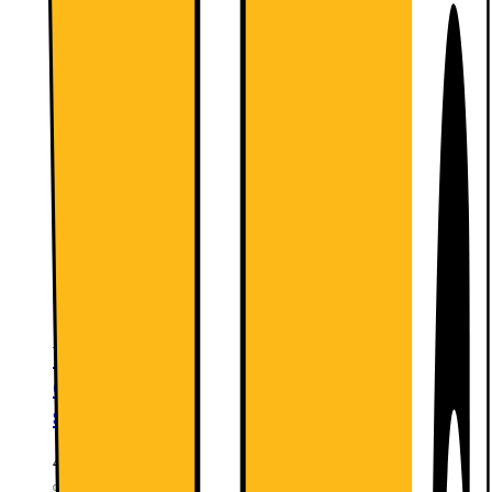
Vi tager dit gamle produkt med retur
og bortskaffer det forsvarligt
299.-
Mere information
Vi monterer og udpakker din
opvaskemaskine (drypbakke sælges
separat)
449.-