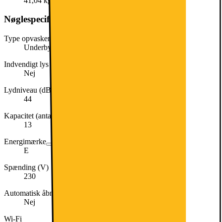
41,04 kg
Nøglespecifikation
Type opvaskemaskine
Underbygget
Indvendigt lys
Nej
Lydniveau (dB)
44
Kapacitet (antal kuverter)
13
Energimærke
E
Spænding (V)
230
Automatisk åbning
Nej
Wi-Fi