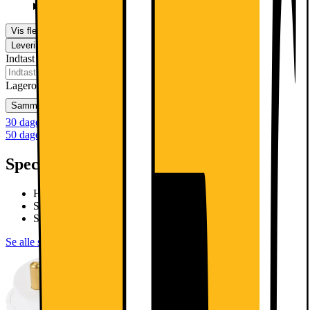
Mere information
Vis flere muligheder
Levering
Klik & Hent
Indtast postnummer for at se, om produktet kan leveres i dit område.
Lageroprydning. Gælder så længe lager haves
Sammenlign
Gem
Ønskeskyen
30 dages returret
50 dages returret som klubmedlem
Specifikationer
H: 81,5 cm, B: 59,8 cm, D: 57,3 cm
Støj: 44dB / Kuvertantal: 13
Støjniveau: 44 dB
Se alle specifikationer