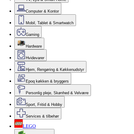
Computer & Kontor
Mobil, Tablet & Smartwatch
Gaming
Hardware
Hvidevarer
Hjem, Rengøring & Køkkenudstyr
Epoq køkken & bryggers
Personlig pleje, Skønhed & Velvære
Sport, Fritid & Hobby
Services & tilbehør
LEGO