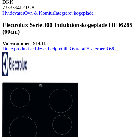
DKK
7333394129228
Hvidevarer
Ovn & Komfur
Integreret kogeplade
Electrolux Serie 300 Induktionskogeplade HHI628S
(60cm)
Varenummer:
914333
Dette produkt er blevet bedømt til 3.6 ud af 5 stjerner.
3.6
8