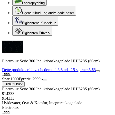
Lageroprydning
Ugens tilbud - og andre gode priser
Elgigantens Kundeklub
Elgiganten Erhverv
Electrolux Serie 300 Induktionskogeplade HHI628S (60cm)
Dette produkt er blevet bedømt til 3.6 ud af 5 stjerner.
3.6
8
1999.-
Spar 1000
Førpris: 2999.-
Tilføj til kurv
Electrolux Serie 300 Induktionskogeplade HHI628S (60cm)
914333
914333
Hvidevarer, Ovn & Komfur, Integreret kogeplade
Electrolux
1999