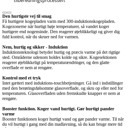
tilberedningsprocessen.
Den hurtigste vej til smag
Få hurtigere kogepladen varm med 300-induktionskogepladen.
Kogezonerne når hurtigt høje temperaturer, så vandet koger
hurtigere end nogensinde. Den reagerer øjeblikkeligt og giver dig
fuld kontrol, når du skruer ned for varmen.
Nem, hurtig og sikker - Induktion
Induktionsteknologi betyder hurtig og præcis varme på det rigtige
sted. Områderne udenom holdes kolde og sikre. Kogesektionen
reagerer øjeblikkeligt på temperaturændringer, og den glatte
overflade er nem at rengøre.
Kontrol med et tryk
Intet gætteri med induktions-touchbetjeninger. Gå ind i indstillinger
med den berøringsfølsomme glasoverflade, og skru op eller ned for
temperaturen. Glasoverfladen uden fremskudte knapper er nem at
rengøre.
Booster funktion. Koger vand hurtigt. Gør hurtigt pander
varme
Booster funktionen koger hurtigt vand og gør pander varme. Til når
du vil hurtigt i gang med din madlavning, så du kan bruge mere tid