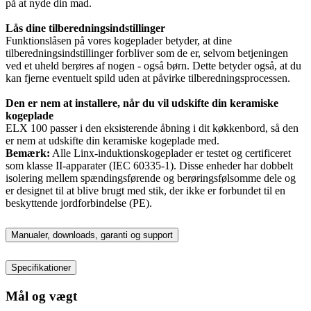
på at nyde din mad.
Lås dine tilberedningsindstillinger
Funktionslåsen på vores kogeplader betyder, at dine
tilberedningsindstillinger forbliver som de er, selvom betjeningen
ved et uheld berøres af nogen - også børn. Dette betyder også, at du
kan fjerne eventuelt spild uden at påvirke tilberedningsprocessen.
Den er nem at installere, når du vil udskifte din keramiske
kogeplade
ELX 100 passer i den eksisterende åbning i dit køkkenbord, så den
er nem at udskifte din keramiske kogeplade med.
Bemærk:
Alle Linx-induktionskogeplader er testet og certificeret
som klasse II-apparater (IEC 60335-1). Disse enheder har dobbelt
isolering mellem spændingsførende og berøringsfølsomme dele og
er designet til at blive brugt med stik, der ikke er forbundet til en
beskyttende jordforbindelse (PE).
Manualer, downloads, garanti og support
Specifikationer
Mål og vægt