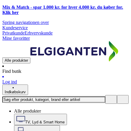
Mix & Match - spar 1.000 kr. for hver 4.000 kr. du køber for.
Klik
her
Spring navigationen over
Kundeservice
Privatkunde
Erhvervskunde
Mine favoritter
Alle produkter
Find butik
Log ind
Indkøbskurv
Alle produkter
TV, Lyd & Smart Home