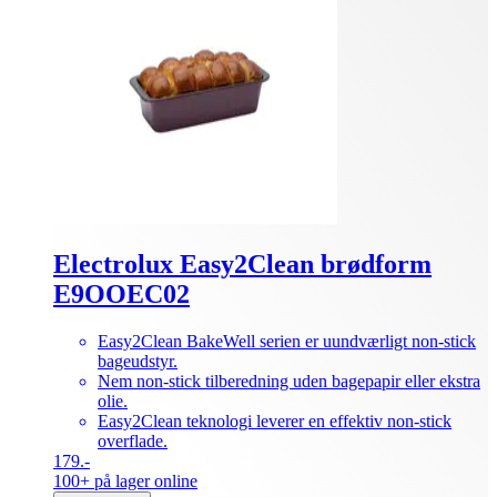
Electrolux Easy2Clean brødform
E9OOEC02
Easy2Clean BakeWell serien er uundværligt non-stick
bageudstyr.
Nem non-stick tilberedning uden bagepapir eller ekstra
olie.
Easy2Clean teknologi leverer en effektiv non-stick
overflade.
179.-
100+ på lager online