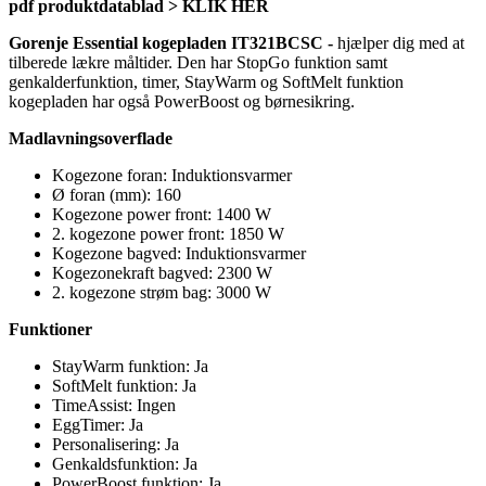
pdf produktdatablad > KLIK HER
Gorenje Essential kogepladen IT321BCSC -
hjælper dig med at
tilberede lækre måltider. Den har StopGo funktion samt
genkalderfunktion, timer, StayWarm og SoftMelt funktion
kogepladen har også PowerBoost og børnesikring.
Madlavningsoverflade
Kogezone foran: Induktionsvarmer
Ø foran (mm): 160
Kogezone power front: 1400 W
2. kogezone power front: 1850 W
Kogezone bagved: Induktionsvarmer
Kogezonekraft bagved: 2300 W
2. kogezone strøm bag: 3000 W
Funktioner
StayWarm funktion: Ja
SoftMelt funktion: Ja
TimeAssist: Ingen
EggTimer: Ja
Personalisering: Ja
Genkaldsfunktion: Ja
PowerBoost funktion: Ja