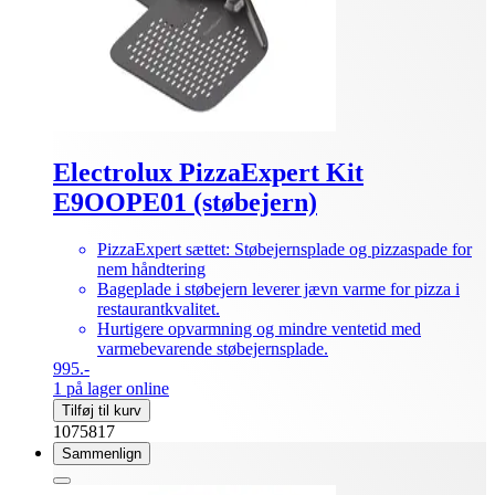
Electrolux PizzaExpert Kit
E9OOPE01 (støbejern)
PizzaExpert sættet: Støbejernsplade og pizzaspade for
nem håndtering
Bageplade i støbejern leverer jævn varme for pizza i
restaurantkvalitet.
Hurtigere opvarmning og mindre ventetid med
varmebevarende støbejernsplade.
995.-
1 på lager online
Tilføj til kurv
1075817
Sammenlign