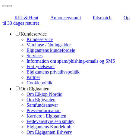
Klik & Hent
Annoncegaranti
Prismatch
Op
til 30 dages returret
Kundeservice
Kundeservice
Varehuse / åbningstider
Elgigantens kundefordele
Services
Information om spam/phishing-emails og SMS
Fortrydelsesret
Elgigantens privatlivspolitik
Partner
Cookiepolitik
Om Elgiganten
Om Elkjøp Nordic
Om Elgiganten
Samfundsansvar
Presseinformation
Karriere i Elgiganten
Fødevarestyrelsen smiley
Elgigantens Kundeklub
Om Elgiganten Erhverv