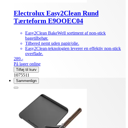
Electrolux Easy2Clean Rund
Tærteform E9OOEC04
Easy2Clean BakeWell sortiment af non-stick
bagetilbehør.
Tilbered nemt uden papir/olie.
Easy2Clean-teknologien leverer en effektiv non-stick
overflade.
289.-
På lager online
Tilføj til kurv
1075511
Sammenlign