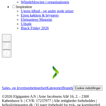
Whistleblowing i organisationen
Inspiration
Ugens tilbud - og andre gode priser
Epoq køkken & bryggers
Elgigantens Magasin
Udsalg
Black Friday 2026
Salgs- og leveringsbetingelser
Kategorier
Brands
Cookie indstillinger
©2026 Elgiganten A/S | Arne Jacobsens Allé 16, 2. - 2300
København S. | CVR: 17237977 | Alle rettigheder forbeholdes |
hello@elgiganten.dk | Vi tager forbehold for tryk- og korrekturfejl