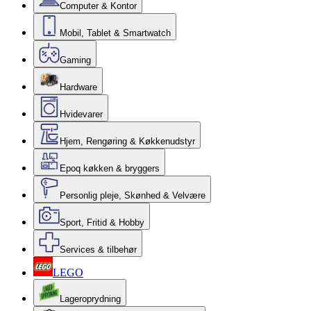
Computer & Kontor
Mobil, Tablet & Smartwatch
Gaming
Hardware
Hvidevarer
Hjem, Rengøring & Køkkenudstyr
Epoq køkken & bryggers
Personlig pleje, Skønhed & Velvære
Sport, Fritid & Hobby
Services & tilbehør
LEGO
Lageroprydning