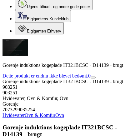
Ugens tilbud - og andre gode priser
Elgigantens Kundeklub
Elgiganten Erhverv
Gorenje induktions kogeplade IT321BCSC - D14139 - brugt
Dette produkt er endnu ikke blevet bedømt.
0
Gorenje induktions kogeplade IT321BCSC - D14139 - brugt
903251
903251
Hvidevarer, Ovn & Komfur, Ovn
Gorenje
7073299035254
Hvidevarer
Ovn & Komfur
Ovn
Gorenje induktions kogeplade IT321BCSC -
D14139 - brugt