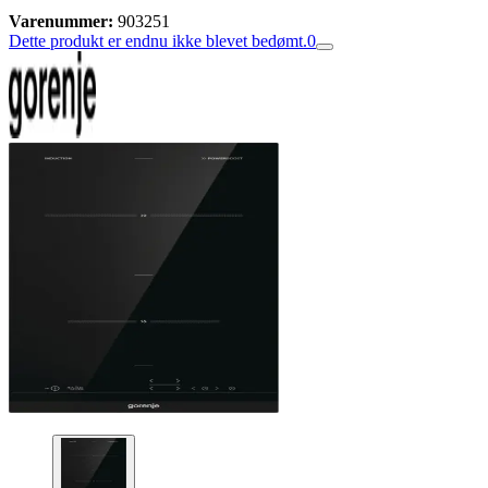
Varenummer:
903251
Dette produkt er endnu ikke blevet bedømt.
0