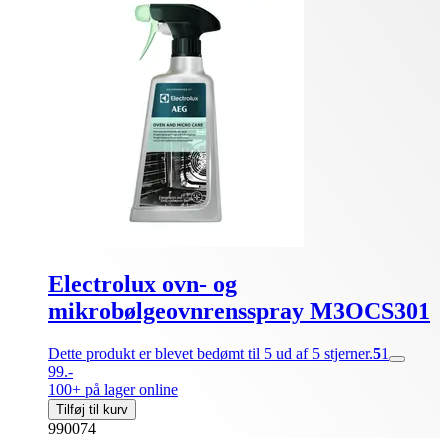
Electrolux ovn- og
mikrobølgeovnrensspray M3OCS301
Dette produkt er blevet bedømt til 5 ud af 5 stjerner.
5
1
99.-
100+ på lager online
Tilføj til kurv
990074