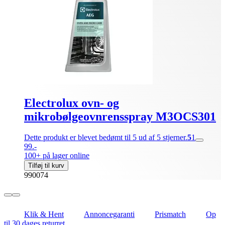
Electrolux ovn- og
mikrobølgeovnrensspray M3OCS301
Dette produkt er blevet bedømt til 5 ud af 5 stjerner.
5
1
99.-
100+ på lager online
Tilføj til kurv
990074
Klik & Hent
Annoncegaranti
Prismatch
Op
til 30 dages returret