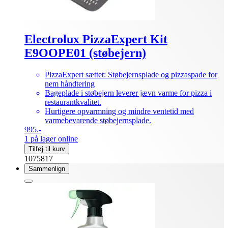
Electrolux PizzaExpert Kit
E9OOPE01 (støbejern)
PizzaExpert sættet: Støbejernsplade og pizzaspade for
nem håndtering
Bageplade i støbejern leverer jævn varme for pizza i
restaurantkvalitet.
Hurtigere opvarmning og mindre ventetid med
varmebevarende støbejernsplade.
995.-
1 på lager online
Tilføj til kurv
1075817
Sammenlign