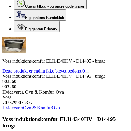
Ugens tilbud - og andre gode priser
Elgigantens Kundeklub
Elgiganten Erhverv
Voss induktionskomfur ELI14340HV - D14495 - brugt
Dette produkt er endnu ikke blevet bedømt.
0
Voss induktionskomfur ELI14340HV - D14495 - brugt
903260
903260
Hvidevarer, Ovn & Komfur, Ovn
Voss
7073299035377
Hvidevarer
Ovn & Komfur
Ovn
Voss induktionskomfur ELI14340HV - D14495 -
brugt