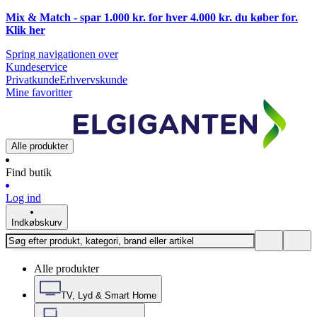
Mix & Match - spar 1.000 kr. for hver 4.000 kr. du køber for.
Klik
her
Spring navigationen over
Kundeservice
Privatkunde
Erhvervskunde
Mine favoritter
Alle produkter
Find butik
Log ind
Indkøbskurv
Alle produkter
TV, Lyd & Smart Home