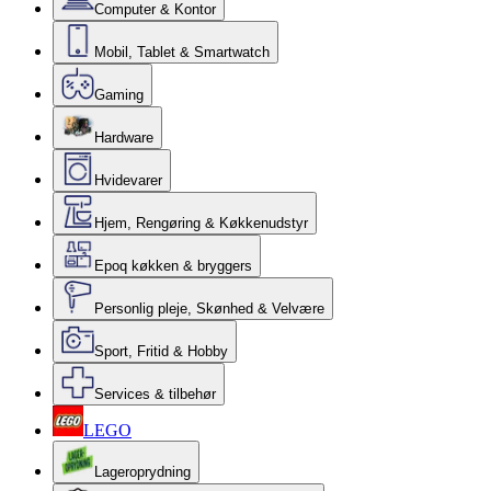
Computer & Kontor
Mobil, Tablet & Smartwatch
Gaming
Hardware
Hvidevarer
Hjem, Rengøring & Køkkenudstyr
Epoq køkken & bryggers
Personlig pleje, Skønhed & Velvære
Sport, Fritid & Hobby
Services & tilbehør
LEGO
Lageroprydning