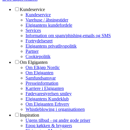
Kundeservice
Kundeservice
Varehuse / åbningstider
Elgigantens kundefordele
Services
Information om spam/phishing-emails og SMS
Fortrydelsesret
Elgigantens privatlivspolitik
Partner
Cookiepolitik
Om Elgiganten
Om Elkjøp Nordic
Om Elgiganten
Samfundsansvar
Presseinformation
Karriere i Elgiganten
Fødevarestyrelsen smiley
Elgigantens Kundeklub
Om Elgiganten Erhverv
Whistleblowing i organisationen
Inspiration
Ugens tilbud - og andre gode priser
Epoq køkken & bryggers