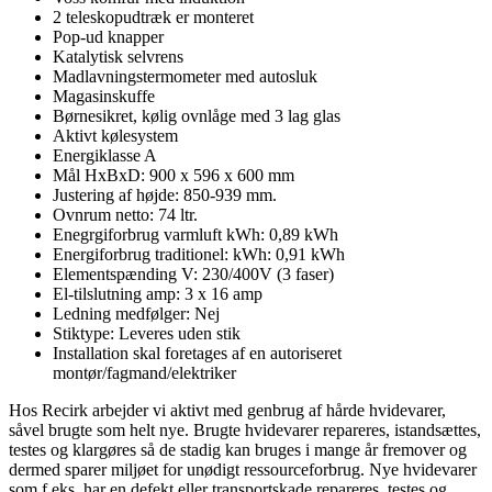
2 teleskopudtræk er monteret
Pop-ud knapper
Katalytisk selvrens
Madlavningstermometer med autosluk
Magasinskuffe
Børnesikret, kølig ovnlåge med 3 lag glas
Aktivt kølesystem
Energiklasse A
Mål HxBxD: 900 x 596 x 600 mm
Justering af højde: 850-939 mm.
Ovnrum netto: 74 ltr.
Enegrgiforbrug varmluft kWh: 0,89 kWh
Energiforbrug traditionel: kWh: 0,91 kWh
Elementspænding V: 230/400V (3 faser)
El-tilslutning amp: 3 x 16 amp
Ledning medfølger: Nej
Stiktype: Leveres uden stik
Installation skal foretages af en autoriseret
montør/fagmand/elektriker
Hos Recirk arbejder vi aktivt med genbrug af hårde hvidevarer,
såvel brugte som helt nye. Brugte hvidevarer repareres, istandsættes,
testes og klargøres så de stadig kan bruges i mange år fremover og
dermed sparer miljøet for unødigt ressourceforbrug. Nye hvidevarer
som f.eks. har en defekt eller transportskade repareres, testes og