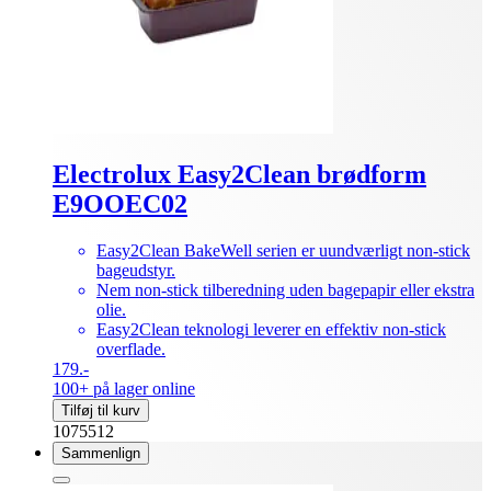
Electrolux Easy2Clean brødform
E9OOEC02
Easy2Clean BakeWell serien er uundværligt non-stick
bageudstyr.
Nem non-stick tilberedning uden bagepapir eller ekstra
olie.
Easy2Clean teknologi leverer en effektiv non-stick
overflade.
179.-
100+ på lager online
Tilføj til kurv
1075512
Sammenlign