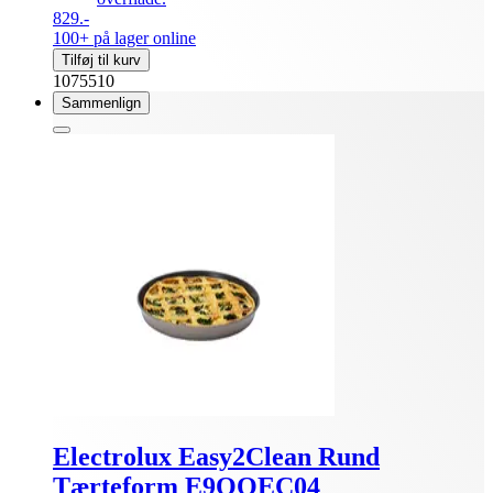
829.-
100+ på lager online
Tilføj til kurv
1075510
Sammenlign
Electrolux Easy2Clean Rund
Tærteform E9OOEC04