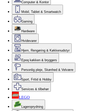
Computer & Kontor
Mobil, Tablet & Smartwatch
Gaming
Hardware
Hvidevarer
Hjem, Rengøring & Køkkenudstyr
Epoq køkken & bryggers
Personlig pleje, Skønhed & Velvære
Sport, Fritid & Hobby
Services & tilbehør
LEGO
Lageroprydning