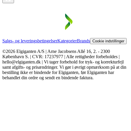
Salgs- og leveringsbetingelser
Kategorier
Brands
Cookie indstillinger
©2026 Elgiganten A/S | Arne Jacobsens Allé 16, 2. - 2300
København S. | CVR: 17237977 | Alle rettigheder forbeholdes |
hello@elgiganten.dk | Vi tager forbehold for tryk- og korrekturfejl
samt afgifts- og prisændringer. Vi gør i øvrigt opmærksom på at din
bestilling ikke er bindende for Elgiganten, før Elgiganten har
behandlet din ordre og sendt en bindende faktura.