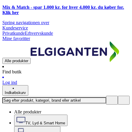
Mix & Match - spar 1.000 kr. for hver 4.000 kr. du køber for.
Klik
her
Spring navigationen over
Kundeservice
Privatkunde
Erhvervskunde
Mine favoritter
Alle produkter
Find butik
Log ind
Indkøbskurv
Alle produkter
TV, Lyd & Smart Home