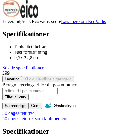
Leverandørens EcoVadis-score
Læs mere om EcoVadis
Specifikationer
Emhættetilbehør
Fast rørtilslutning
9,5x 22,8 cm
Se alle specifikationer
299.-
Levering
Klik & Hent
Ikke tilgængelig
Beregn leveringstid for dit postnummer
Tilføj til kurv
Sammenlign
Gem
Ønskeskyen
30 dages returret
50 dages returret som klubmedlem
Specifikationer