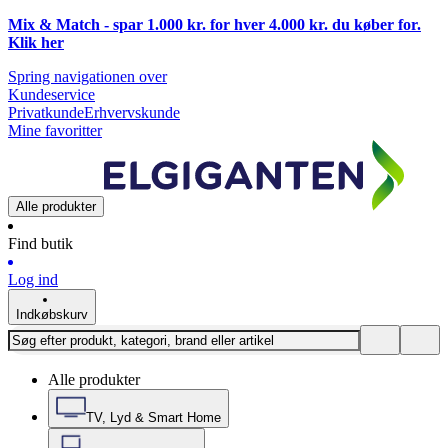
Mix & Match - spar 1.000 kr. for hver 4.000 kr. du køber for.
Klik
her
Spring navigationen over
Kundeservice
Privatkunde
Erhvervskunde
Mine favoritter
Alle produkter
Find butik
Log ind
Indkøbskurv
Alle produkter
TV, Lyd & Smart Home