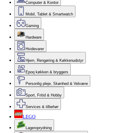
Computer & Kontor
Mobil, Tablet & Smartwatch
Gaming
Hardware
Hvidevarer
Hjem, Rengøring & Køkkenudstyr
Epoq køkken & bryggers
Personlig pleje, Skønhed & Velvære
Sport, Fritid & Hobby
Services & tilbehør
LEGO
Lageroprydning