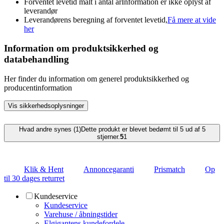
Forventet levetid målt i antal år
Information er ikke oplyst af
leverandør
Leverandørens beregning af forventet levetid,
Få mere at vide
her
Information om produktsikkerhed og
databehandling
Her finder du information om generel produktsikkerhed og
producentinformation
Vis sikkerhedsoplysninger
Hvad andre synes (1)
Dette produkt er blevet bedømt til 5 ud af 5
stjerner.
5
1
Klik & Hent
Annoncegaranti
Prismatch
Op
til 30 dages returret
Kundeservice
Kundeservice
Varehuse / åbningstider
Elgigantens kundefordele