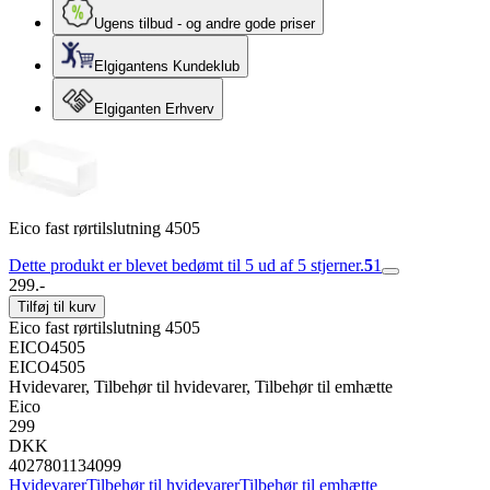
Ugens tilbud - og andre gode priser
Elgigantens Kundeklub
Elgiganten Erhverv
Eico fast rørtilslutning 4505
Dette produkt er blevet bedømt til 5 ud af 5 stjerner.
5
1
299.-
Tilføj til kurv
Eico fast rørtilslutning 4505
EICO4505
EICO4505
Hvidevarer, Tilbehør til hvidevarer, Tilbehør til emhætte
Eico
299
DKK
4027801134099
Hvidevarer
Tilbehør til hvidevarer
Tilbehør til emhætte