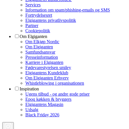
Services
Information om spam/phishing-emails og SMS
Fortrydelsesret
Elgigantens privatlivspolitik
Partner
Cookiepolitik
Om Elgiganten
Om Elkjøp Nordic
Om Elgiganten
Samfundsansvar
Presseinformation
Karriere i Elgiganten
Fødevarestyrelsen smiley
Elgigantens Kundeklub
Om Elgiganten Erhverv
Whistleblowing i organisationen
Inspiration
Ugens tilbud - og andre gode priser
Epoq køkken & bryggers
Elgigantens Magasin
Udsalg
Black Friday 2026