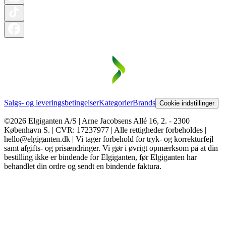
Salgs- og leveringsbetingelser
Kategorier
Brands
Cookie indstillinger
©2026 Elgiganten A/S | Arne Jacobsens Allé 16, 2. - 2300
København S. | CVR: 17237977 | Alle rettigheder forbeholdes |
hello@elgiganten.dk | Vi tager forbehold for tryk- og korrekturfejl
samt afgifts- og prisændringer. Vi gør i øvrigt opmærksom på at din
bestilling ikke er bindende for Elgiganten, før Elgiganten har
behandlet din ordre og sendt en bindende faktura.