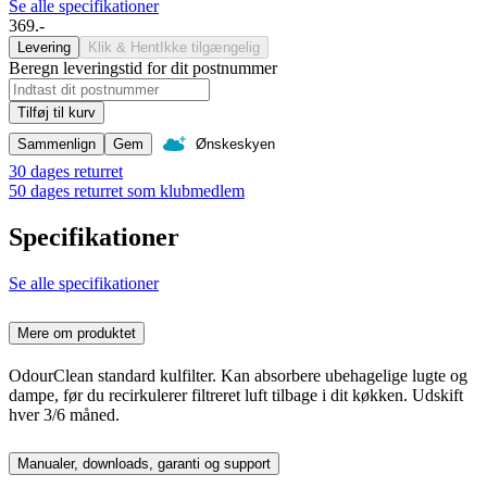
Se alle specifikationer
369.-
Levering
Klik & Hent
Ikke tilgængelig
Beregn leveringstid for dit postnummer
Tilføj til kurv
Sammenlign
Gem
Ønskeskyen
30 dages returret
50 dages returret som klubmedlem
Specifikationer
Se alle specifikationer
Mere om produktet
OdourClean standard kulfilter. Kan absorbere ubehagelige lugte og
dampe, før du recirkulerer filtreret luft tilbage i dit køkken. Udskift
hver 3/6 måned.
Manualer, downloads, garanti og support