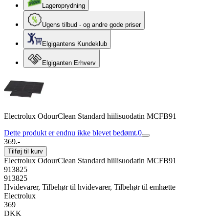
Lageroprydning
Ugens tilbud - og andre gode priser
Elgigantens Kundeklub
Elgiganten Erhverv
Electrolux OdourClean Standard hiilisuodatin MCFB91
Dette produkt er endnu ikke blevet bedømt.
0
369.-
Tilføj til kurv
Electrolux OdourClean Standard hiilisuodatin MCFB91
913825
913825
Hvidevarer, Tilbehør til hvidevarer, Tilbehør til emhætte
Electrolux
369
DKK