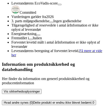
Leverandørens EcoVadis-score
Committed
Vurderingen gælder fra
2026
3. parts miljøgodkendelse
Ingen godkendelse
Tilgængelighed af reservedele i antal år
Information er ikke
oplyst af leverandør
Energimærkning
Fremstillet i
Italien
Forventet levetid målt i antal år
Information er ikke oplyst af
leverandør
Leverandørens beregning af forventet levetid,
Få mere at vide
her
Information om produktsikkerhed og
databehandling
Her finder du information om generel produktsikkerhed og
producentinformation
Vis sikkerhedsoplysninger
Hvad andre synes (0)
Dette produkt er endnu ikke blevet bedømt.
0