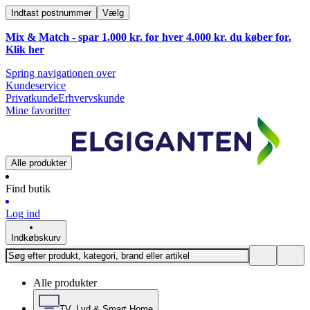
Indtast postnummer
Vælg
Mix & Match - spar 1.000 kr. for hver 4.000 kr. du køber for.
Klik
her
Spring navigationen over
Kundeservice
Privatkunde
Erhvervskunde
Mine favoritter
Alle produkter
Find butik
Log ind
Indkøbskurv
Alle produkter
TV, Lyd & Smart Home