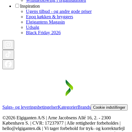
Whistleblowing i organisationen
Inspiration
Ugens tilbud - og andre gode priser
Epoq køkken & bryggers
Elgigantens Magasin
Udsalg
Black Friday 2026
Salgs- og leveringsbetingelser
Kategorier
Brands
Cookie indstillinger
©2026 Elgiganten A/S | Arne Jacobsens Allé 16, 2. - 2300
København S. | CVR: 17237977 | Alle rettigheder forbeholdes |
hello@elgiganten.dk | Vi tager forbehold for tryk- og korrekturfejl