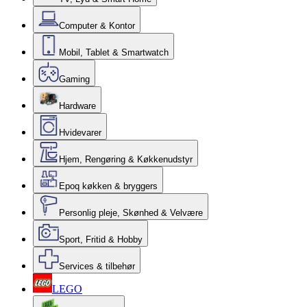
Computer & Kontor
Mobil, Tablet & Smartwatch
Gaming
Hardware
Hvidevarer
Hjem, Rengøring & Køkkenudstyr
Epoq køkken & bryggers
Personlig pleje, Skønhed & Velvære
Sport, Fritid & Hobby
Services & tilbehør
LEGO