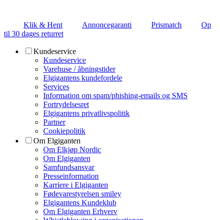
Klik & Hent
Annoncegaranti
Prismatch
Op
til 30 dages returret
Kundeservice
Kundeservice
Varehuse / åbningstider
Elgigantens kundefordele
Services
Information om spam/phishing-emails og SMS
Fortrydelsesret
Elgigantens privatlivspolitik
Partner
Cookiepolitik
Om Elgiganten
Om Elkjøp Nordic
Om Elgiganten
Samfundsansvar
Presseinformation
Karriere i Elgiganten
Fødevarestyrelsen smiley
Elgigantens Kundeklub
Om Elgiganten Erhverv