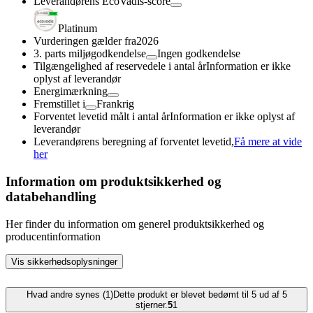
Leverandørens EcoVadis-score
Platinum
Vurderingen gælder fra
2026
3. parts miljøgodkendelse
Ingen godkendelse
Tilgængelighed af reservedele i antal år
Information er ikke
oplyst af leverandør
Energimærkning
Fremstillet i
Frankrig
Forventet levetid målt i antal år
Information er ikke oplyst af
leverandør
Leverandørens beregning af forventet levetid,
Få mere at vide
her
Information om produktsikkerhed og
databehandling
Her finder du information om generel produktsikkerhed og
producentinformation
Vis sikkerhedsoplysninger
Hvad andre synes (1)
Dette produkt er blevet bedømt til 5 ud af 5
stjerner.
5
1