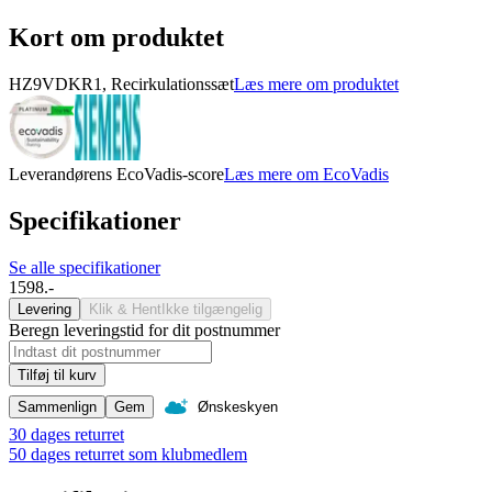
Kort om produktet
HZ9VDKR1, Recirkulationssæt
Læs mere om produktet
Leverandørens EcoVadis-score
Læs mere om EcoVadis
Specifikationer
Se alle specifikationer
1598.-
Levering
Klik & Hent
Ikke tilgængelig
Beregn leveringstid for dit postnummer
Tilføj til kurv
Sammenlign
Gem
Ønskeskyen
30 dages returret
50 dages returret som klubmedlem