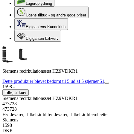
Lageroprydning
Ugens tilbud - og andre gode priser
Elgigantens Kundeklub
Elgiganten Erhverv
Siemens recirkulationssæt HZ9VDKR1
Dette produkt er blevet bedømt til 5 ud af 5 stjerner.
5
1
1598.-
Tilføj til kurv
Siemens recirkulationssæt HZ9VDKR1
473728
473728
Hvidevarer, Tilbehør til hvidevarer, Tilbehør til emhætte
Siemens
1598
DKK