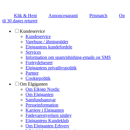
Klik & Hent
Annoncegaranti
Prismatch
Op
til 30 dages returret
Kundeservice
Kundeservice
Varehuse / åbningstider
Elgigantens kundefordele
Services
Information om spam/phishing-emails og SMS
Fortrydelsesret
Elgigantens privatlivspolitik
Partner
Cookiepolitik
Om Elgiganten
Om Elkjøp Nordic
Om Elgiganten
Samfundsansvar
Presseinformation
Karriere i Elgiganten
Fødevarestyrelsen smiley
Elgigantens Kundeklub
Om Elgiganten Erhverv