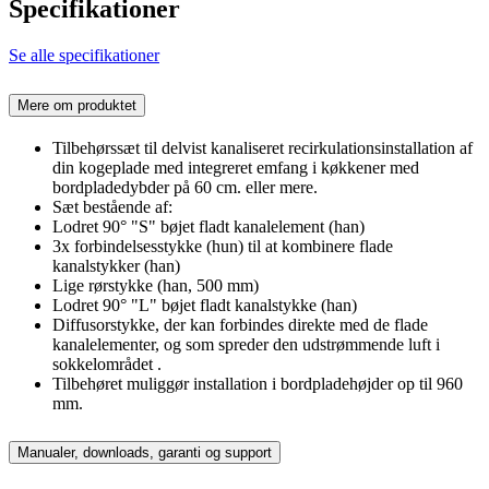
Specifikationer
Se alle specifikationer
Mere om produktet
Tilbehørssæt til delvist kanaliseret recirkulationsinstallation af
din kogeplade med integreret emfang i køkkener med
bordpladedybder på 60 cm. eller mere.
Sæt bestående af:
Lodret 90° "S" bøjet fladt kanalelement (han)
3x forbindelsesstykke (hun) til at kombinere flade
kanalstykker (han)
Lige rørstykke (han, 500 mm)
Lodret 90° "L" bøjet fladt kanalstykke (han)
Diffusorstykke, der kan forbindes direkte med de flade
kanalelementer, og som spreder den udstrømmende luft i
sokkelområdet .
Tilbehøret muliggør installation i bordpladehøjder op til 960
mm.
Manualer, downloads, garanti og support