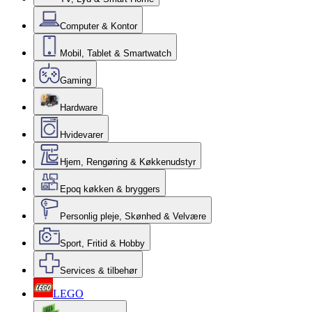
Computer & Kontor
Mobil, Tablet & Smartwatch
Gaming
Hardware
Hvidevarer
Hjem, Rengøring & Køkkenudstyr
Epoq køkken & bryggers
Personlig pleje, Skønhed & Velvære
Sport, Fritid & Hobby
Services & tilbehør
LEGO