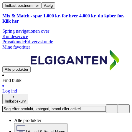
Indtast postnummer
Vælg
Mix & Match - spar 1.000 kr. for hver 4.000 kr. du køber for.
Klik
her
Spring navigationen over
Kundeservice
Privatkunde
Erhvervskunde
Mine favoritter
Alle produkter
Find butik
Log ind
Indkøbskurv
Alle produkter
TV, Lyd & Smart Home