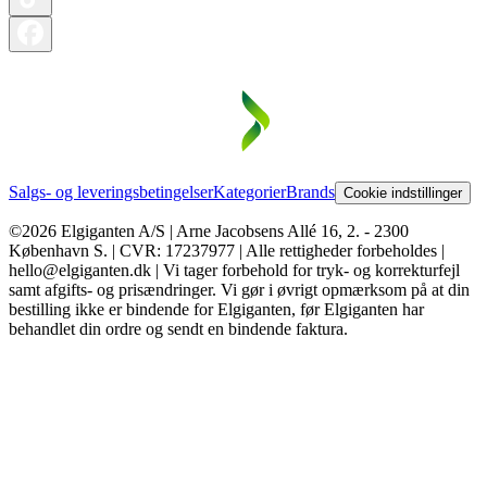
Salgs- og leveringsbetingelser
Kategorier
Brands
Cookie indstillinger
©2026 Elgiganten A/S | Arne Jacobsens Allé 16, 2. - 2300
København S. | CVR: 17237977 | Alle rettigheder forbeholdes |
hello@elgiganten.dk | Vi tager forbehold for tryk- og korrekturfejl
samt afgifts- og prisændringer. Vi gør i øvrigt opmærksom på at din
bestilling ikke er bindende for Elgiganten, før Elgiganten har
behandlet din ordre og sendt en bindende faktura.