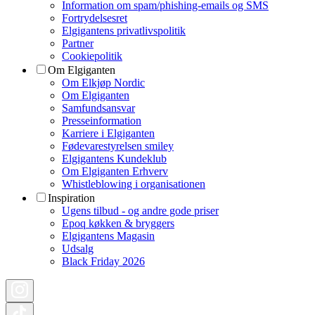
Information om spam/phishing-emails og SMS
Fortrydelsesret
Elgigantens privatlivspolitik
Partner
Cookiepolitik
Om Elgiganten
Om Elkjøp Nordic
Om Elgiganten
Samfundsansvar
Presseinformation
Karriere i Elgiganten
Fødevarestyrelsen smiley
Elgigantens Kundeklub
Om Elgiganten Erhverv
Whistleblowing i organisationen
Inspiration
Ugens tilbud - og andre gode priser
Epoq køkken & bryggers
Elgigantens Magasin
Udsalg
Black Friday 2026