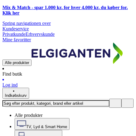
Mix & Match - spar 1.000 kr. for hver 4.000 kr. du køber for.
Klik
her
Spring navigationen over
Kundeservice
Privatkunde
Erhvervskunde
Mine favoritter
Alle produkter
Find butik
Log ind
Indkøbskurv
Alle produkter
TV, Lyd & Smart Home