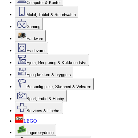
Computer & Kontor
Mobil, Tablet & Smartwatch
Gaming
Hardware
Hvidevarer
Hjem, Rengøring & Køkkenudstyr
Epoq køkken & bryggers
Personlig pleje, Skønhed & Velvære
Sport, Fritid & Hobby
Services & tilbehør
LEGO
Lageroprydning