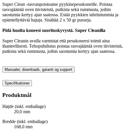
Super Clean -rasvanpoistoaine pyykinepesukoneille. Poistaa
rasvajäämiä oven tiivisteistä, putkista sekä rummusta, joihin
saostumia kertyy ajan saatossa. Estää pyykkien tahriintumista ja
epämiellyttäviä hajuja. Sisältää 2 x 50 gr pusseja.
Pidä huolta koneesi suorituskyvystä. Super Cleanilla
Super Cleanin avulla varmistat että pesukoneesi toimii aina
ihanteellisesti. Tehopuhdistus poistaa rasvajäämiä oven tiivisteistä,
putkista sekä rummusta, joihin saostumia kertyy ajan saatossa.
Manualer, downloads, garanti og support
Specifikationer
Produktmål
Højde (inkl. emballage)
20,0 mm
Bredde (inkl. emballage)
168,0 mm