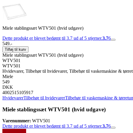
Miele stablingssæt WTV501 (hvid udgave)
Dette produkt er blevet bedømt til 3.7 ud af 5 stjerner.
3.7
6
549.-
Tilføj til kurv
Miele stablingssæt WTV501 (hvid udgave)
WTV501
WTV501
Hvidevarer, Tilbehør til hvidevarer, Tilbehør til vaskemaskine & tørre
Miele
549
DKK
4002515105917
Hvidevarer
Tilbehør til hvidevarer
Tilbehør til vaskemaskine & tørretu
Miele stablingssæt WTV501 (hvid udgave)
Varenummer:
WTV501
Dette produkt er blevet bedømt til 3.7 ud af 5 stjerner.
3.7
6