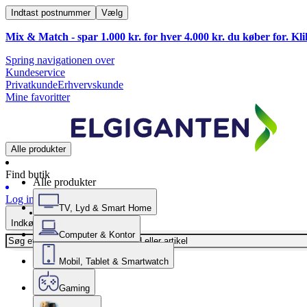
Indtast postnummer
Vælg
Mix & Match - spar 1.000 kr. for hver 4.000 kr. du køber for. Kl
Spring navigationen over
Kundeservice
Privatkunde
Erhvervskunde
Mine favoritter
Alle produkter
Find butik
Alle produkter
Log ind
TV, Lyd & Smart Home
Indkøbskurv
Computer & Kontor
Mobil, Tablet & Smartwatch
Gaming