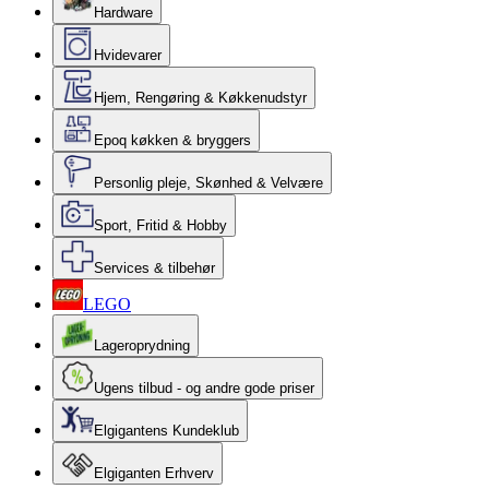
Hardware
Hvidevarer
Hjem, Rengøring & Køkkenudstyr
Epoq køkken & bryggers
Personlig pleje, Skønhed & Velvære
Sport, Fritid & Hobby
Services & tilbehør
LEGO
Lageroprydning
Ugens tilbud - og andre gode priser
Elgigantens Kundeklub
Elgiganten Erhverv