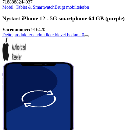
7188888244037
Mobil, Tablet & Smartwatch
Brugt mobiltelefon
Nystart iPhone 12 - 5G smartphone 64 GB (purple)
Varenummer:
916420
Dette produkt er endnu ikke blevet bedømt.
0