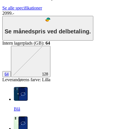
Se alle specifikationer
2099.-
Se månedspris ved delbetaling.
Intern lagerplads (GB)
:
64
Den præcise kombination mangler
64
128
Leverandørens farve
:
Lilla
Blå