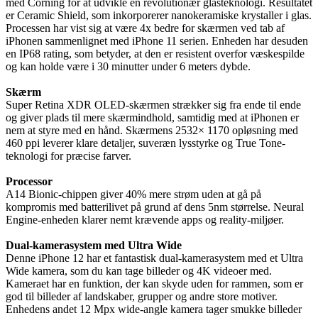
med Corning for at udvikle en revolutionær glasteknologi. Resultatet
er Ceramic Shield, som inkorporerer nanokeramiske krystaller i glas.
Processen har vist sig at være 4x bedre for skærmen ved tab af
iPhonen sammenlignet med iPhone 11 serien. Enheden har desuden
en IP68 rating, som betyder, at den er resistent overfor væskespilde
og kan holde være i 30 minutter under 6 meters dybde.
Skærm
Super Retina XDR OLED-skærmen strækker sig fra ende til ende
og giver plads til mere skærmindhold, samtidig med at iPhonen er
nem at styre med en hånd. Skærmens 2532× 1170 opløsning med
460 ppi leverer klare detaljer, suveræn lysstyrke og True Tone-
teknologi for præcise farver.
Processor
A14 Bionic-chippen giver 40% mere strøm uden at gå på
kompromis med batterilivet på grund af dens 5nm størrelse. Neural
Engine-enheden klarer nemt krævende apps og reality-miljøer.
Dual-kamerasystem med Ultra Wide
Denne iPhone 12 har et fantastisk dual-kamerasystem med et Ultra
Wide kamera, som du kan tage billeder og 4K videoer med.
Kameraet har en funktion, der kan skyde uden for rammen, som er
god til billeder af landskaber, grupper og andre store motiver.
Enhedens andet 12 Mpx wide-angle kamera tager smukke billeder