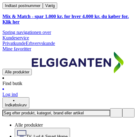
Indtast postnummer
Vælg
Mix & Match - spar 1.000 kr. for hver 4.000 kr. du køber for.
Klik
her
Spring navigationen over
Kundeservice
Privatkunde
Erhvervskunde
Mine favoritter
Alle produkter
Find butik
Log ind
Indkøbskurv
Alle produkter
TV, Lyd & Smart Home