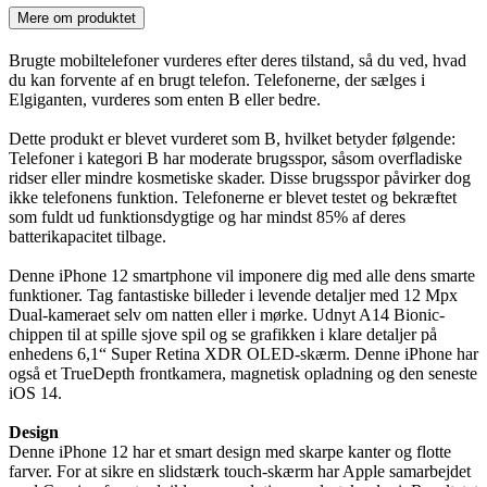
Mere om produktet
Brugte mobiltelefoner vurderes efter deres tilstand, så du ved, hvad
du kan forvente af en brugt telefon. Telefonerne, der sælges i
Elgiganten, vurderes som enten B eller bedre.
Dette produkt er blevet vurderet som B, hvilket betyder følgende:
Telefoner i kategori B har moderate brugsspor, såsom overfladiske
ridser eller mindre kosmetiske skader. Disse brugsspor påvirker dog
ikke telefonens funktion. Telefonerne er blevet testet og bekræftet
som fuldt ud funktionsdygtige og har mindst 85% af deres
batterikapacitet tilbage.
Denne iPhone 12 smartphone vil imponere dig med alle dens smarte
funktioner. Tag fantastiske billeder i levende detaljer med 12 Mpx
Dual-kameraet selv om natten eller i mørke. Udnyt A14 Bionic-
chippen til at spille sjove spil og se grafikken i klare detaljer på
enhedens 6,1“ Super Retina XDR OLED-skærm. Denne iPhone har
også et TrueDepth frontkamera, magnetisk opladning og den seneste
iOS 14.
Design
Denne iPhone 12 har et smart design med skarpe kanter og flotte
farver. For at sikre en slidstærk touch-skærm har Apple samarbejdet