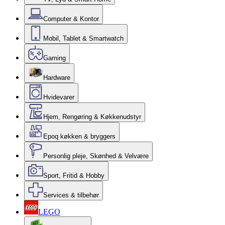
Computer & Kontor
Mobil, Tablet & Smartwatch
Gaming
Hardware
Hvidevarer
Hjem, Rengøring & Køkkenudstyr
Epoq køkken & bryggers
Personlig pleje, Skønhed & Velvære
Sport, Fritid & Hobby
Services & tilbehør
LEGO