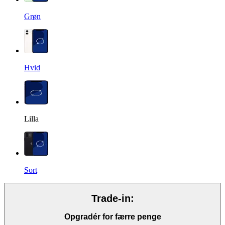
Grøn
Hvid
Lilla
Sort
Trade-in:
Opgradér for færre penge