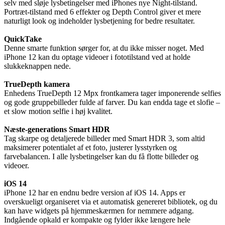
selv med sløje lysbetingelser med iPhones nye Night-tilstand.
Portræt-tilstand med 6 effekter og Depth Control giver et mere
naturligt look og indeholder lysbetjening for bedre resultater.
QuickTake
Denne smarte funktion sørger for, at du ikke misser noget. Med
iPhone 12 kan du optage videoer i fototilstand ved at holde
slukkeknappen nede.
TrueDepth kamera
Enhedens TrueDepth 12 Mpx frontkamera tager imponerende selfies
og gode gruppebilleder fulde af farver. Du kan endda tage et slofie –
et slow motion selfie i høj kvalitet.
Næste-generations Smart HDR
Tag skarpe og detaljerede billeder med Smart HDR 3, som altid
maksimerer potentialet af et foto, justerer lysstyrken og
farvebalancen. I alle lysbetingelser kan du få flotte billeder og
videoer.
iOS 14
iPhone 12 har en endnu bedre version af iOS 14. Apps er
overskueligt organiseret via et automatisk genereret bibliotek, og du
kan have widgets på hjemmeskærmen for nemmere adgang.
Indgående opkald er kompakte og fylder ikke længere hele