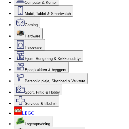
Computer & Kontor
Mobil, Tablet & Smartwatch
Gaming
Hardware
Hvidevarer
Hjem, Rengøring & Køkkenudstyr
Epoq køkken & bryggers
Personlig pleje, Skønhed & Velvære
Sport, Fritid & Hobby
Services & tilbehør
LEGO
Lageroprydning