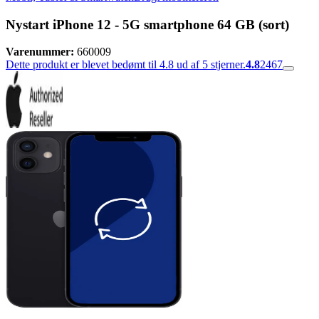
Nystart iPhone 12 - 5G smartphone 64 GB (sort)
Varenummer:
660009
Dette produkt er blevet bedømt til 4.8 ud af 5 stjerner.
4.8
2467