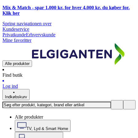
Mix & Match - spar 1.000 kr. for hver 4.000 kr. du køber for.
Klik
her
Spring navigationen over
Kundeservice
Privatkunde
Erhvervskunde
Mine favoritter
Alle produkter
Find butik
Log ind
Indkøbskurv
Alle produkter
TV, Lyd & Smart Home