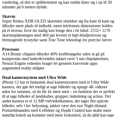
vurdering, så den er spildresistent og kan endda klare sig i op til 30
minutter på 6 meters dybde.
Skærm
Super Retina XDR OLED skærmen strækker sig fra kant til kant og
tilbyder mere plads til indhold, mens telefonens dimensioner holdes
på et niveau, hvor du stadig kan bruge den i én hånd. 2532× 1170
skærmopløsningen med 460 ppi leverer et højt detaljeniveau og
fremragende lysstyrke samt True Tone teknologi for præcise farver.
Processor
A14 Bionic chippen tilbyder 40% kraftforøgelse uden at gå på
kompromis med batterilevetiden takket være 5 nm chipstørrelsen.
Neural Engine enheden brager let gennem krævende apps
augmented reality-miljøer.
Dual kamerasystem med Ultra Wide
iPhone 12 har et fantastisk dual kamerasystem med et Ultra Wide
kamera, der gør det muligt at tage billeder og optage 4K videoer
uden for rammen, så du får 4x mere med – en funktion der er perfekt
til at tage billeder af landskaber, grupper, indretning og action. Det
andet kamera er et 12 MP vidvinkelkamera, der tager flot oplyste
billeder, selv i lav belysning, takket være den nye Night tilstand.
Portrættilstanden med 6 effekter og Depth Control kan skabe mere
naturlig bokeh og kommer med mere lyskontrol, så du altid kan tage