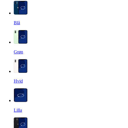
Blå
Grøn
Hvid
Lilla