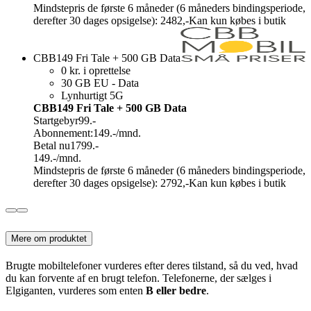
Mindstepris de første 6 måneder (6 måneders bindingsperiode,
derefter 30 dages opsigelse): 2482,-
Kan kun købes i butik
CBB149 Fri Tale + 500 GB Data
0 kr. i oprettelse
30 GB EU - Data
Lynhurtigt 5G
CBB149 Fri Tale + 500 GB Data
Startgebyr
99.-
Abonnement:
149.-
/mnd.
Betal nu
1799.-
149.-
/mnd.
Mindstepris de første 6 måneder (6 måneders bindingsperiode,
derefter 30 dages opsigelse): 2792,-
Kan kun købes i butik
Mere om produktet
Brugte mobiltelefoner vurderes efter deres tilstand, så du ved, hvad
du kan forvente af en brugt telefon. Telefonerne, der sælges i
Elgiganten, vurderes som enten
B eller bedre
.