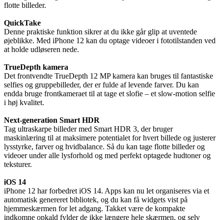
flotte billeder.
QuickTake
Denne praktiske funktion sikrer at du ikke går glip at uventede
øjeblikke. Med iPhone 12 kan du optage videoer i fototilstanden ved
at holde udløseren nede.
TrueDepth kamera
Det frontvendte TrueDepth 12 MP kamera kan bruges til fantastiske
selfies og gruppebilleder, der er fulde af levende farver. Du kan
endda bruge frontkameraet til at tage et slofie – et slow-motion selfie
i høj kvalitet.
Next-generation Smart HDR
Tag ultraskarpe billeder med Smart HDR 3, der bruger
maskinlæring til at maksimere potentialet for hvert billede og justerer
lysstyrke, farver og hvidbalance. Så du kan tage flotte billeder og
videoer under alle lysforhold og med perfekt optagede hudtoner og
teksturer.
iOS 14
iPhone 12 har forbedret iOS 14. Apps kan nu let organiseres via et
automatisk genereret bibliotek, og du kan få widgets vist på
hjemmeskærmen for let adgang. Takket være de kompakte
indkomne opkald fylder de ikke længere hele skærmen, og selv