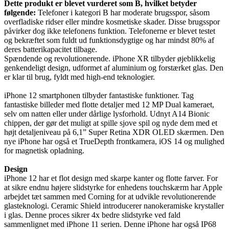
Dette produkt er blevet vurderet som B, hvilket betyder
følgende:
Telefoner i kategori B har moderate brugsspor, såsom
overfladiske ridser eller mindre kosmetiske skader. Disse brugsspor
påvirker dog ikke telefonens funktion. Telefonerne er blevet testet
og bekræftet som fuldt ud funktionsdygtige og har mindst 80% af
deres batterikapacitet tilbage.
Spændende og revolutionerende. iPhone XR tilbyder øjeblikkelig
genkendeligt design, udformet af aluminium og forstærket glas. Den
er klar til brug, fyldt med high-end teknologier.
iPhone 12 smartphonen tilbyder fantastiske funktioner. Tag
fantastiske billeder med flotte detaljer med 12 MP Dual kameraet,
selv om natten eller under dårlige lysforhold. Udnyt A14 Bionic
chippen, der gør det muligt at spille sjove spil og nyde dem med et
højt detaljeniveau på 6,1” Super Retina XDR OLED skærmen. Den
nye iPhone har også et TrueDepth frontkamera, iOS 14 og mulighed
for magnetisk opladning.
Design
iPhone 12 har et flot design med skarpe kanter og flotte farver. For
at sikre endnu højere slidstyrke for enhedens touchskærm har Apple
arbejdet tæt sammen med Corning for at udvikle revolutionerende
glasteknologi. Ceramic Shield introducerer nanokeramiske krystaller
i glas. Denne proces sikrer 4x bedre slidstyrke ved fald
sammenlignet med iPhone 11 serien. Denne iPhone har også IP68