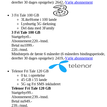
derefter 30 dages opsigelse): 2642,-
Vælg abonnement
3 Fri Tale 100 GB
3LikeHome i 100 lande
Lynhurtig 5G dækning
Del data med 3Family
3 Fri Tale 100 GB
Startgebyr
0.-
Abonnement:
220.-
/mnd.
Betal nu
1099.-
220.-
/mnd.
Mindstepris de første 6 måneder (6 måneders bindingsperiode,
derefter 30 dages opsigelse): 2419,-
Vælg abonnement
Telenor Fri Tale 120 GB
0 kr. i oprettelse
45 GB i 55 lande
5G og Fri SMS inkluderet
Telenor Fri Tale 120 GB
Startgebyr
99.-
Abonnement:
239.-
/mnd.
Betal nu
949.-
239.-
/mnd.