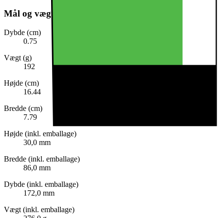
Mål og vægt
Dybde (cm)
0.75
Vægt (g)
192
Højde (cm)
16.44
Bredde (cm)
7.79
Højde (inkl. emballage)
30,0 mm
Bredde (inkl. emballage)
86,0 mm
Dybde (inkl. emballage)
172,0 mm
Vægt (inkl. emballage)