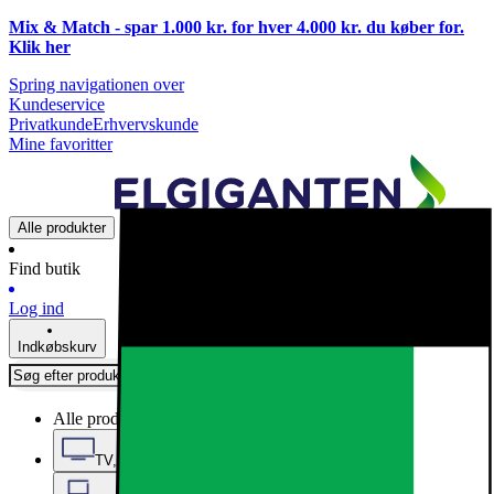
Mix & Match - spar 1.000 kr. for hver 4.000 kr. du køber for.
Klik
her
Spring navigationen over
Kundeservice
Privatkunde
Erhvervskunde
Mine favoritter
Alle produkter
Find butik
Log ind
Indkøbskurv
Alle produkter
TV, Lyd & Smart Home