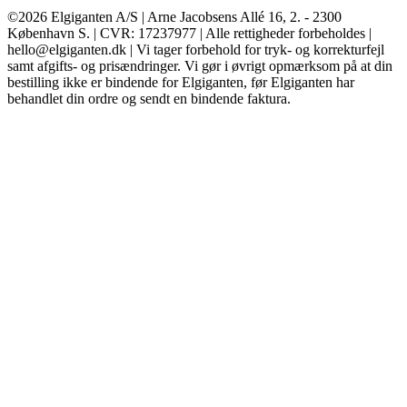
©2026 Elgiganten A/S | Arne Jacobsens Allé 16, 2. - 2300
København S. | CVR: 17237977 | Alle rettigheder forbeholdes |
hello@elgiganten.dk | Vi tager forbehold for tryk- og korrekturfejl
samt afgifts- og prisændringer. Vi gør i øvrigt opmærksom på at din
bestilling ikke er bindende for Elgiganten, før Elgiganten har
behandlet din ordre og sendt en bindende faktura.