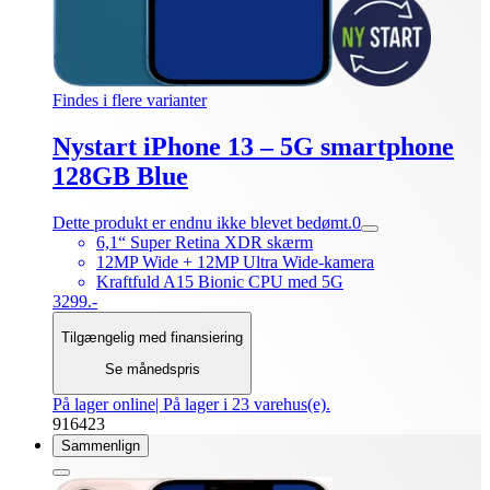
Findes i flere varianter
Nystart iPhone 13 – 5G smartphone
128GB Blue
Dette produkt er endnu ikke blevet bedømt.
0
6,1“ Super Retina XDR skærm
12MP Wide + 12MP Ultra Wide-kamera
Kraftfuld A15 Bionic CPU med 5G
3299.-
Tilgængelig med finansiering
Se månedspris
På lager online
| På lager i 23 varehus(e).
916423
Sammenlign