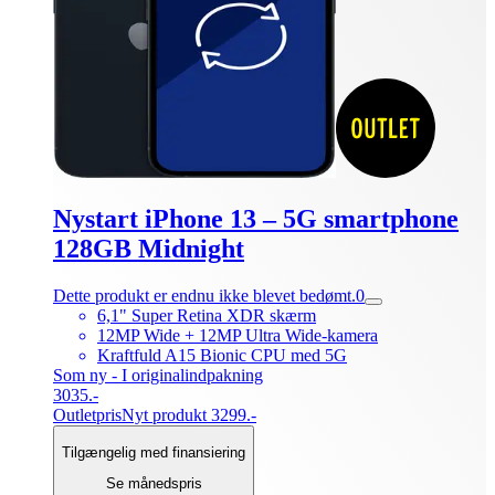
Nystart iPhone 13 – 5G smartphone
128GB Midnight
Dette produkt er endnu ikke blevet bedømt.
0
6,1" Super Retina XDR skærm
12MP Wide + 12MP Ultra Wide-kamera
Kraftfuld A15 Bionic CPU med 5G
Som ny - I originalindpakning
3035.-
Outletpris
Nyt produkt 3299.-
Tilgængelig med finansiering
Se månedspris