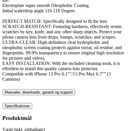
life.
Electroplate super smooth Oleophobic Coating.
Initial waterdrop angle 116-118 Degree.
PERFECT MATCH: Specifically designed to fit the lens
SCRATCH-RESISTANT: Featuring hardness, effectively resists
scratches by key, knife, and any other sharp objects. Protect your
phone camera lens from drops, bumps, scratches, and scrapes.
ULTRA-CLEAR: High-definition clear hydrophobic and
oleophobic screen coating protects against sweat, oil residue, and
fingerprints. 99.9% transparency to ensure original high resolution
for pictures and videos.
EASY INSTALLATION: With the included cleaning tools, it is
effortless to install this quality camera lens protector.
Compatible with iPhone 13 Pro 6.1""/13 Pro Max 6.7"" (3
Cameras)
Manualer, downloads, garanti og support
Specifikationer
Produktmål
Vægt (inkl. emballage)