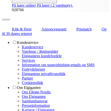
På lager online
| På lager i 2 varehus(e).
928766
Klik & Hent
Annoncegaranti
Prismatch
Op
til 30 dages returret
Kundeservice
Kundeservice
Varehuse / åbningstider
Elgigantens kundefordele
Services
Information om spam/phishing-emails og SMS
Fortrydelsesret
Elgigantens privatlivspolitik
Partner
Cookiepolitik
Om Elgiganten
Om Elkjøp Nordic
Om Elgiganten
Samfundsansvar
Presseinformation
Karriere i Elgiganten