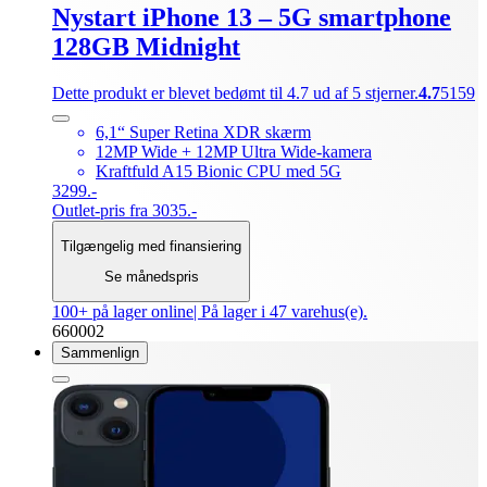
Nystart iPhone 13 – 5G smartphone
128GB Midnight
Dette produkt er blevet bedømt til 4.7 ud af 5 stjerner.
4.7
5159
6,1“ Super Retina XDR skærm
12MP Wide + 12MP Ultra Wide-kamera
Kraftfuld A15 Bionic CPU med 5G
3299.-
Outlet-pris fra 3035.-
Tilgængelig med finansiering
Se månedspris
100+ på lager online
| På lager i 47 varehus(e).
660002
Sammenlign