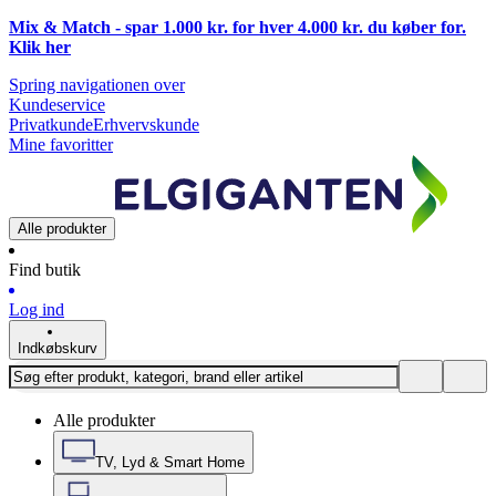
Mix & Match - spar 1.000 kr. for hver 4.000 kr. du køber for.
Klik
her
Spring navigationen over
Kundeservice
Privatkunde
Erhvervskunde
Mine favoritter
Alle produkter
Find butik
Log ind
Indkøbskurv
Alle produkter
TV, Lyd & Smart Home