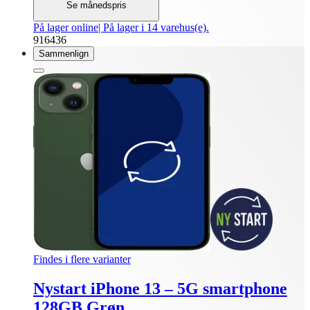
Se månedspris
På lager online
| På lager i 14 varehus(e).
916436
Sammenlign
Findes i flere varianter
Nystart iPhone 13 – 5G smartphone
128GB Grøn