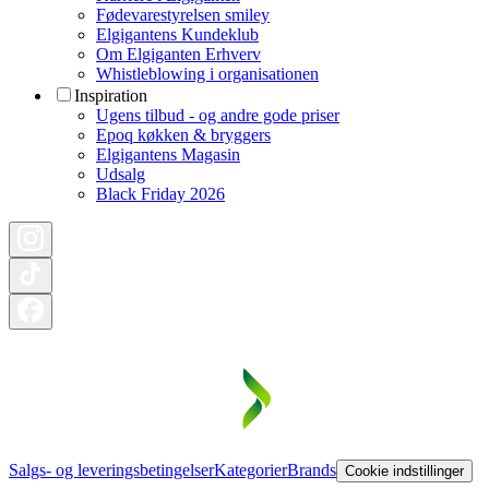
Fødevarestyrelsen smiley
Elgigantens Kundeklub
Om Elgiganten Erhverv
Whistleblowing i organisationen
Inspiration
Ugens tilbud - og andre gode priser
Epoq køkken & bryggers
Elgigantens Magasin
Udsalg
Black Friday 2026
Salgs- og leveringsbetingelser
Kategorier
Brands
Cookie indstillinger