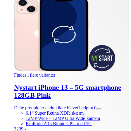
Findes i flere varianter
Nystart iPhone 13 – 5G smartphone
128GB Pink
Dette produkt er endnu ikke blevet bedømt.
0
6,1“ Super Retina XDR skærm
12MP Wide + 12MP Ultra Wide-kamera
Kraftfuld A15 Bionic CPU med 5G
3299.-