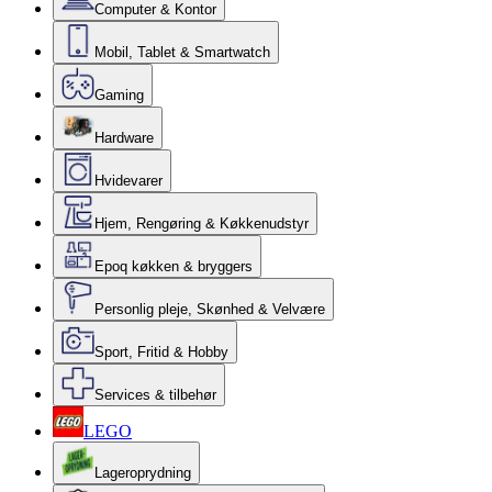
Computer & Kontor
Mobil, Tablet & Smartwatch
Gaming
Hardware
Hvidevarer
Hjem, Rengøring & Køkkenudstyr
Epoq køkken & bryggers
Personlig pleje, Skønhed & Velvære
Sport, Fritid & Hobby
Services & tilbehør
LEGO
Lageroprydning