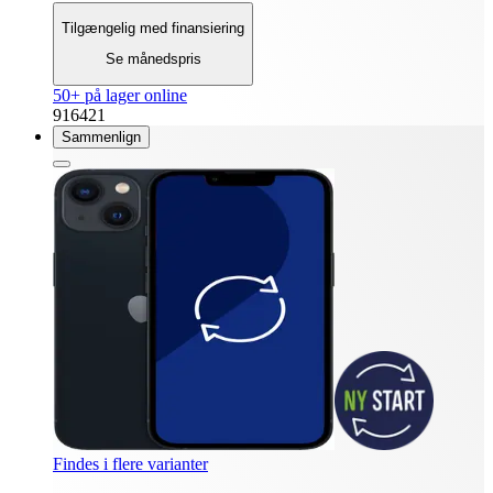
Tilgængelig med finansiering
Se månedspris
50+ på lager online
916421
Sammenlign
Findes i flere varianter