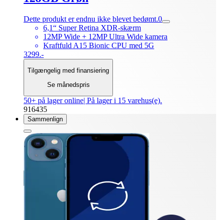
Dette produkt er endnu ikke blevet bedømt.
0
6,1“ Super Retina XDR-skærm
12MP Wide + 12MP Ultra Wide kamera
Kraftfuld A15 Bionic CPU med 5G
3299.-
Tilgængelig med finansiering
Se månedspris
50+ på lager online
| På lager i 15 varehus(e).
916435
Sammenlign