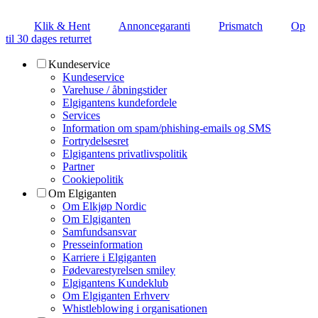
Klik & Hent
Annoncegaranti
Prismatch
Op
til 30 dages returret
Kundeservice
Kundeservice
Varehuse / åbningstider
Elgigantens kundefordele
Services
Information om spam/phishing-emails og SMS
Fortrydelsesret
Elgigantens privatlivspolitik
Partner
Cookiepolitik
Om Elgiganten
Om Elkjøp Nordic
Om Elgiganten
Samfundsansvar
Presseinformation
Karriere i Elgiganten
Fødevarestyrelsen smiley
Elgigantens Kundeklub
Om Elgiganten Erhverv
Whistleblowing i organisationen