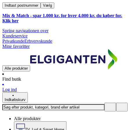
Indtast postnummer
Vælg
Mix & Match - spar 1.000 kr. for hver 4.000 kr. du køber for.
Klik
her
Spring navigationen over
Kundeservice
Privatkunde
Erhvervskunde
Mine favoritter
Alle produkter
Find butik
Log ind
Indkøbskurv
Alle produkter
TV, Lyd & Smart Home