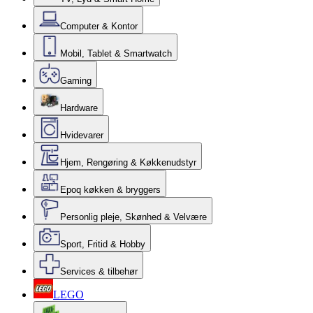
Computer & Kontor
Mobil, Tablet & Smartwatch
Gaming
Hardware
Hvidevarer
Hjem, Rengøring & Køkkenudstyr
Epoq køkken & bryggers
Personlig pleje, Skønhed & Velvære
Sport, Fritid & Hobby
Services & tilbehør
LEGO