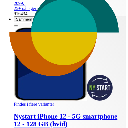
2099.-
25+ på lager online
| På lager i 1 varehus(e).
916434
Sammenlign
Findes i flere varianter
Nystart iPhone 12 - 5G smartphone
12 - 128 GB (hvid)