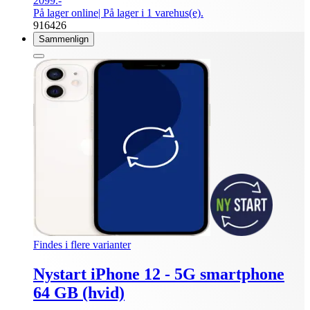
2099.-
På lager online
| På lager i 1 varehus(e).
916426
Sammenlign
Findes i flere varianter
Nystart iPhone 12 - 5G smartphone
64 GB (hvid)