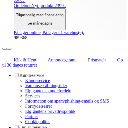
2207.-
Outletpris
Nyt produkt 2399.-
Tilgængelig med finansiering
Se månedspris
På lager online
| På lager i 1 varehus(e).
989368
Klik & Hent
Annoncegaranti
Prismatch
Op
til 30 dages returret
Kundeservice
Kundeservice
Varehuse / åbningstider
Elgigantens kundefordele
Services
Information om spam/phishing-emails og SMS
Fortrydelsesret
Elgigantens privatlivspolitik
Partner
Cookiepolitik
Om Elgiganten