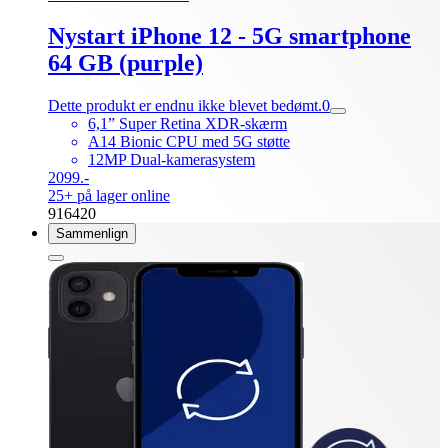
Nystart iPhone 12 - 5G smartphone
64 GB (purple)
Dette produkt er endnu ikke blevet bedømt.
0
6,1” Super Retina XDR-skærm
A14 Bionic CPU med 5G støtte
12MP Dual-kamerasystem
2099.-
25+ på lager online
916420
Sammenlign