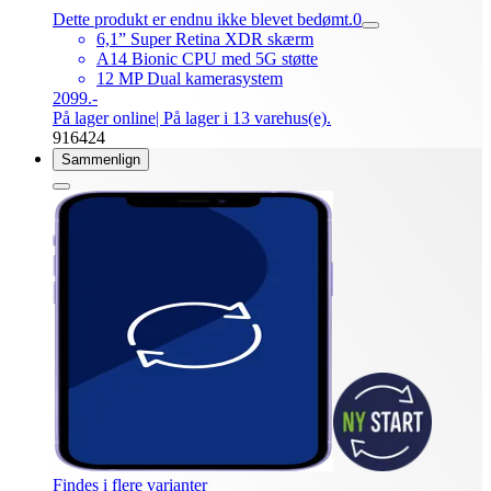
Dette produkt er endnu ikke blevet bedømt.
0
6,1” Super Retina XDR skærm
A14 Bionic CPU med 5G støtte
12 MP Dual kamerasystem
2099.-
På lager online
| På lager i 13 varehus(e).
916424
Sammenlign
Findes i flere varianter