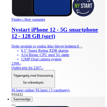
Findes i flere varianter
Nystart iPhone 12 - 5G smartphone
12 - 128 GB (sort)
Dette produkt er endnu ikke blevet bedømt.
0
6,1” Super Retina XDR skærm
A14 Bionic CPU med 5G støtte
12MP Dual camera system
2399.-
Outlet-pris fra 2207.-
Tilgængelig med finansiering
Se månedspris
På lager online
| På lager i 5 varehus(e).
916432
Sammenlign