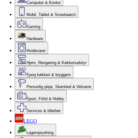
Computer & Kontor
Mobil, Tablet & Smartwatch
Gaming
Hardware
Hvidevarer
Hjem, Rengøring & Køkkenudstyr
Epoq køkken & bryggers
Personlig pleje, Skønhed & Velvære
Sport, Fritid & Hobby
Services & tilbehør
LEGO
Lageroprydning