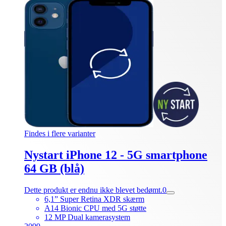
Findes i flere varianter
Nystart iPhone 12 - 5G smartphone
64 GB (blå)
Dette produkt er endnu ikke blevet bedømt.
0
6,1” Super Retina XDR skærm
A14 Bionic CPU med 5G støtte
12 MP Dual kamerasystem