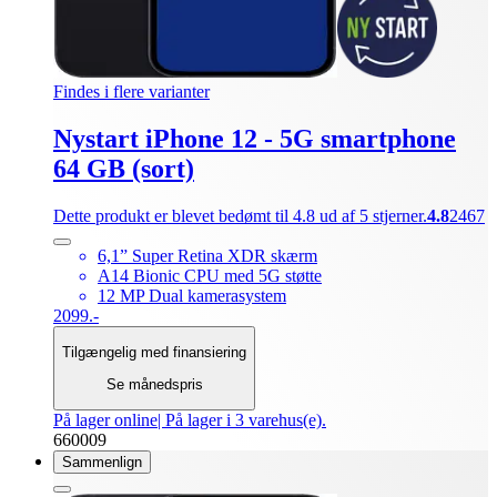
Findes i flere varianter
Nystart iPhone 12 - 5G smartphone
64 GB (sort)
Dette produkt er blevet bedømt til 4.8 ud af 5 stjerner.
4.8
2467
6,1” Super Retina XDR skærm
A14 Bionic CPU med 5G støtte
12 MP Dual kamerasystem
2099.-
Tilgængelig med finansiering
Se månedspris
På lager online
| På lager i 3 varehus(e).
660009
Sammenlign