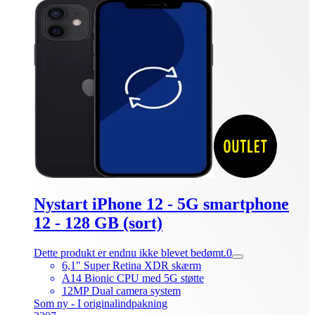
Nystart iPhone 12 - 5G smartphone
12 - 128 GB (sort)
Dette produkt er endnu ikke blevet bedømt.
0
6,1" Super Retina XDR skærm
A14 Bionic CPU med 5G støtte
12MP Dual camera system
Som ny - I originalindpakning