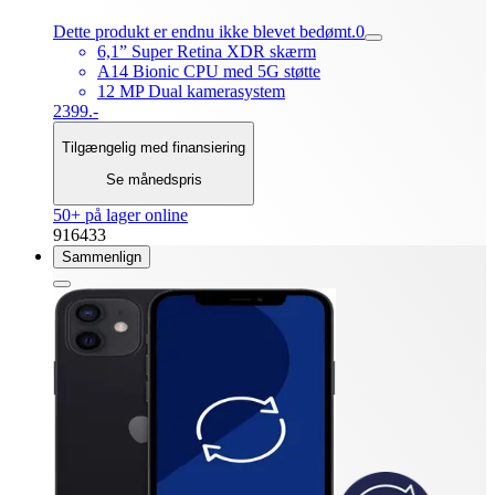
Dette produkt er endnu ikke blevet bedømt.
0
6,1” Super Retina XDR skærm
A14 Bionic CPU med 5G støtte
12 MP Dual kamerasystem
2399.-
Tilgængelig med finansiering
Se månedspris
50+ på lager online
916433
Sammenlign