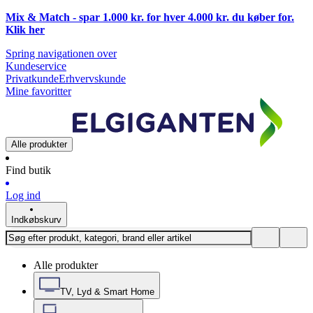
Mix & Match - spar 1.000 kr. for hver 4.000 kr. du køber for.
Klik
her
Spring navigationen over
Kundeservice
Privatkunde
Erhvervskunde
Mine favoritter
Alle produkter
Find butik
Log ind
Indkøbskurv
Alle produkter
TV, Lyd & Smart Home