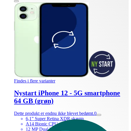
Findes i flere varianter
Nystart iPhone 12 - 5G smartphone
64 GB (grøn)
Dette produkt er endnu ikke blevet bedømt.
0
6,1” Super Retina XDR skærm
A14 Bionic CPU med 5G støtte
12 MP Dual kamerasystem