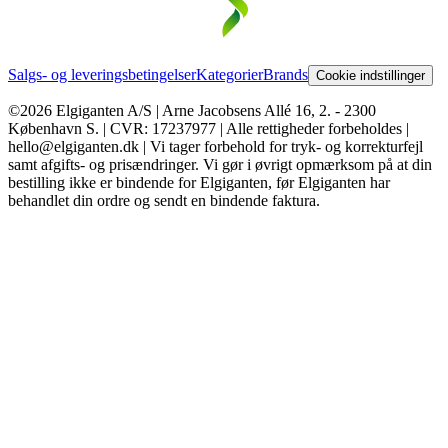
Salgs- og leveringsbetingelser
Kategorier
Brands
Cookie indstillinger
©2026 Elgiganten A/S | Arne Jacobsens Allé 16, 2. - 2300
København S. | CVR: 17237977 | Alle rettigheder forbeholdes |
hello@elgiganten.dk | Vi tager forbehold for tryk- og korrekturfejl
samt afgifts- og prisændringer. Vi gør i øvrigt opmærksom på at din
bestilling ikke er bindende for Elgiganten, før Elgiganten har
behandlet din ordre og sendt en bindende faktura.