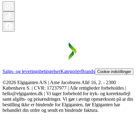
Salgs- og leveringsbetingelser
Kategorier
Brands
Cookie indstillinger
©2026 Elgiganten A/S | Arne Jacobsens Allé 16, 2. - 2300
København S. | CVR: 17237977 | Alle rettigheder forbeholdes |
hello@elgiganten.dk | Vi tager forbehold for tryk- og korrekturfejl
samt afgifts- og prisændringer. Vi gør i øvrigt opmærksom på at din
bestilling ikke er bindende for Elgiganten, før Elgiganten har
behandlet din ordre og sendt en bindende faktura.