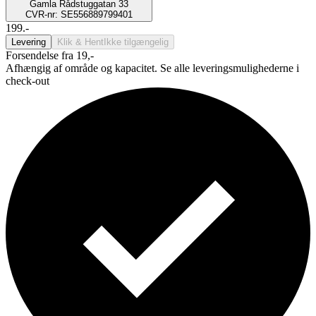
Gamla Rådstuggatan 33
CVR-nr: SE556889799401
199.-
Levering
Klik & Hent
Ikke tilgængelig
Forsendelse fra 19,-
Afhængig af område og kapacitet. Se alle leveringsmulighederne i
check-out