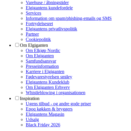
Varehuse / åbningstider
Elgigantens kundefordele
Services
Information om spam/phishing-emails og SMS
Fortrydelsesret
Elgigantens privatlivspolitik
Partner
Cookiepolitik
Om Elgiganten
Om Elkjøp Nordic
Om Elgiganten
Samfundsansvar
Presseinformation
Karriere i Elgiganten
Fødevarestyrelsen smiley
Elgigantens Kundeklub
Om Elgiganten Erhverv
Whistleblowing i organisationen
Inspiration
Ugens tilbud - og andre gode priser
Epoq køkken & bryggers
Elgigantens Magasin
Udsalg
Black Friday 2026