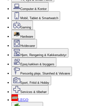
Computer & Kontor
Mobil, Tablet & Smartwatch
Gaming
Hardware
Hvidevarer
Hjem, Rengøring & Køkkenudstyr
Epoq køkken & bryggers
Personlig pleje, Skønhed & Velvære
Sport, Fritid & Hobby
Services & tilbehør
LEGO