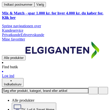
Indtast postnummer
Vælg
Mix & Match - spar 1.000 kr. for hver 4.000 kr. du køber for.
Klik
her
Spring navigationen over
Kundeservice
Privatkunde
Erhvervskunde
Mine favoritter
Alle produkter
Find butik
Log ind
Indkøbskurv
Alle produkter
TV, Lyd & Smart Home