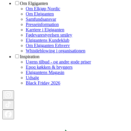
Om Elgiganten
Om Elkjøp Nordic
Om Elgiganten
Samfundsansvar
Presseinformation
Karriere i Elgiganten
Fødevarestyrelsen smiley
Elgigantens Kundeklub
Om Elgiganten Erhverv
Whistleblowing i organisationen
Inspiration
Ugens tilbud - og andre gode priser
Epoq køkken & bryggers
Elgigantens Magasin
Udsalg
Black Friday 2026