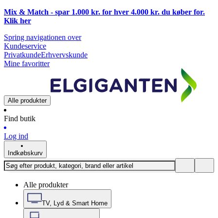
Mix & Match - spar 1.000 kr. for hver 4.000 kr. du køber for.
Klik
her
Spring navigationen over
Kundeservice
Privatkunde
Erhvervskunde
Mine favoritter
Alle produkter
Find butik
Log ind
Indkøbskurv
Alle produkter
TV, Lyd & Smart Home