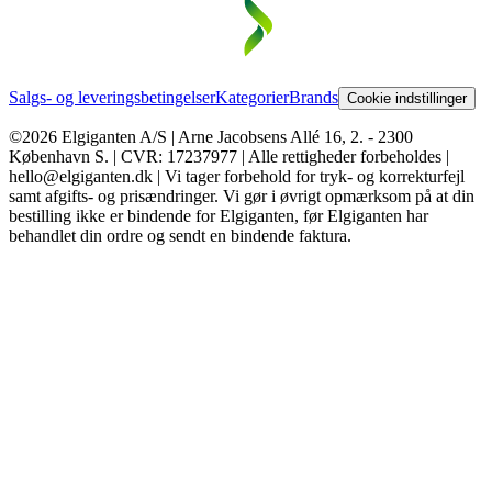
Salgs- og leveringsbetingelser
Kategorier
Brands
Cookie indstillinger
©2026 Elgiganten A/S | Arne Jacobsens Allé 16, 2. - 2300
København S. | CVR: 17237977 | Alle rettigheder forbeholdes |
hello@elgiganten.dk | Vi tager forbehold for tryk- og korrekturfejl
samt afgifts- og prisændringer. Vi gør i øvrigt opmærksom på at din
bestilling ikke er bindende for Elgiganten, før Elgiganten har
behandlet din ordre og sendt en bindende faktura.