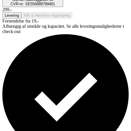
CVR-nr: SE556889799401
299.-
Levering
Klik & Hent
Ikke tilgængelig
Forsendelse fra 19,-
Afhængig af område og kapacitet. Se alle leveringsmulighederne i
check-out