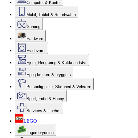
Computer & Kontor
Mobil, Tablet & Smartwatch
Gaming
Hardware
Hvidevarer
Hjem, Rengøring & Køkkenudstyr
Epoq køkken & bryggers
Personlig pleje, Skønhed & Velvære
Sport, Fritid & Hobby
Services & tilbehør
LEGO
Lageroprydning