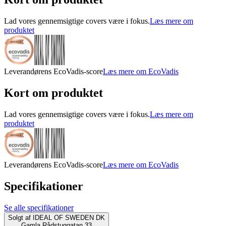
Lad vores gennemsigtige covers være i fokus.
Læs mere om
produktet
Leverandørens EcoVadis-score
Læs mere om EcoVadis
Kort om produktet
Lad vores gennemsigtige covers være i fokus.
Læs mere om
produktet
Leverandørens EcoVadis-score
Læs mere om EcoVadis
Specifikationer
Se alle specifikationer
Solgt af
IDEAL OF SWEDEN DK
Gamla Rådstuggatan 33