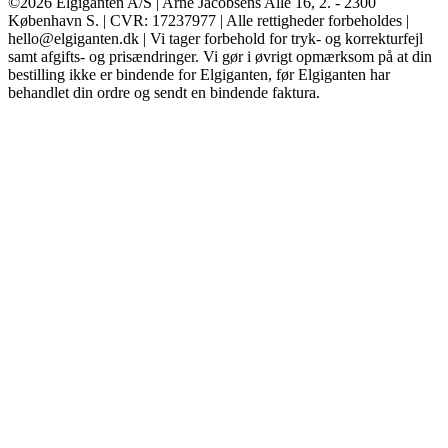
©2026 Elgiganten A/S | Arne Jacobsens Allé 16, 2. - 2300
København S. | CVR: 17237977 | Alle rettigheder forbeholdes |
hello@elgiganten.dk | Vi tager forbehold for tryk- og korrekturfejl
samt afgifts- og prisændringer. Vi gør i øvrigt opmærksom på at din
bestilling ikke er bindende for Elgiganten, før Elgiganten har
behandlet din ordre og sendt en bindende faktura.