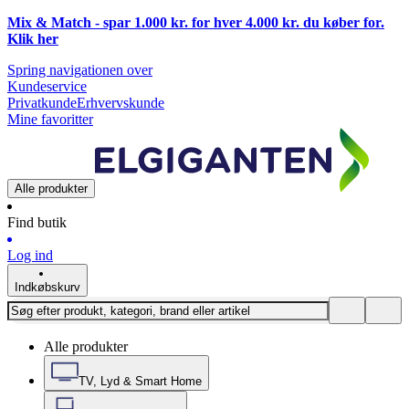
Mix & Match - spar 1.000 kr. for hver 4.000 kr. du køber for.
Klik
her
Spring navigationen over
Kundeservice
Privatkunde
Erhvervskunde
Mine favoritter
Alle produkter
Find butik
Log ind
Indkøbskurv
Alle produkter
TV, Lyd & Smart Home