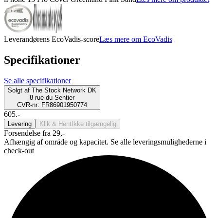
Leverandørens EcoVadis-score
Læs mere om EcoVadis
Specifikationer
Se alle specifikationer
Solgt af
The Stock Network DK
8 rue du Sentier
CVR-nr: FR86901950774
605.-
Levering
Klik & Hent
Ikke tilgængelig
Forsendelse fra 29,-
Afhængig af område og kapacitet. Se alle leveringsmulighederne i
check-out