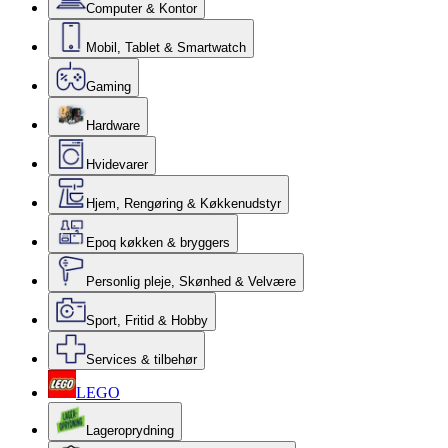
Computer & Kontor
Mobil, Tablet & Smartwatch
Gaming
Hardware
Hvidevarer
Hjem, Rengøring & Køkkenudstyr
Epoq køkken & bryggers
Personlig pleje, Skønhed & Velvære
Sport, Fritid & Hobby
Services & tilbehør
LEGO
Lageroprydning