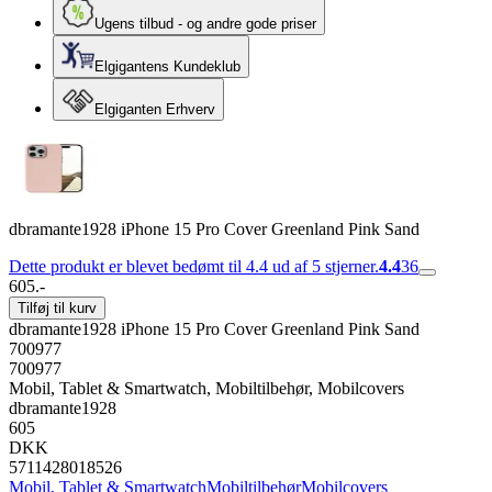
Ugens tilbud - og andre gode priser
Elgigantens Kundeklub
Elgiganten Erhverv
dbramante1928 iPhone 15 Pro Cover Greenland Pink Sand
Dette produkt er blevet bedømt til 4.4 ud af 5 stjerner.
4.4
36
605.-
Tilføj til kurv
dbramante1928 iPhone 15 Pro Cover Greenland Pink Sand
700977
700977
Mobil, Tablet & Smartwatch, Mobiltilbehør, Mobilcovers
dbramante1928
605
DKK
5711428018526
Mobil, Tablet & Smartwatch
Mobiltilbehør
Mobilcovers