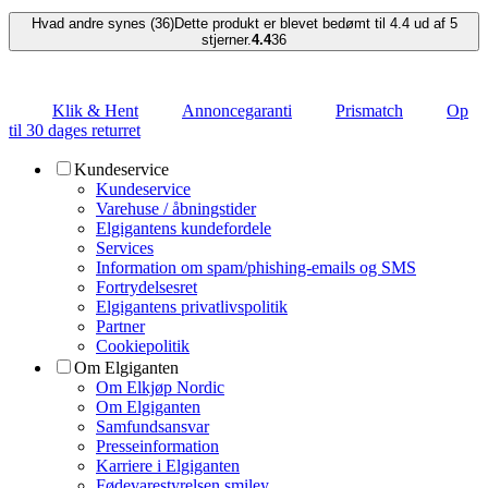
Hvad andre synes (36)
Dette produkt er blevet bedømt til 4.4 ud af 5
stjerner.
4.4
36
Klik & Hent
Annoncegaranti
Prismatch
Op
til 30 dages returret
Kundeservice
Kundeservice
Varehuse / åbningstider
Elgigantens kundefordele
Services
Information om spam/phishing-emails og SMS
Fortrydelsesret
Elgigantens privatlivspolitik
Partner
Cookiepolitik
Om Elgiganten
Om Elkjøp Nordic
Om Elgiganten
Samfundsansvar
Presseinformation
Karriere i Elgiganten
Fødevarestyrelsen smiley