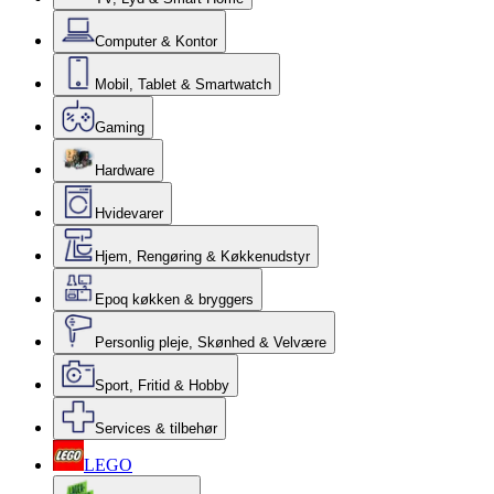
Computer & Kontor
Mobil, Tablet & Smartwatch
Gaming
Hardware
Hvidevarer
Hjem, Rengøring & Køkkenudstyr
Epoq køkken & bryggers
Personlig pleje, Skønhed & Velvære
Sport, Fritid & Hobby
Services & tilbehør
LEGO