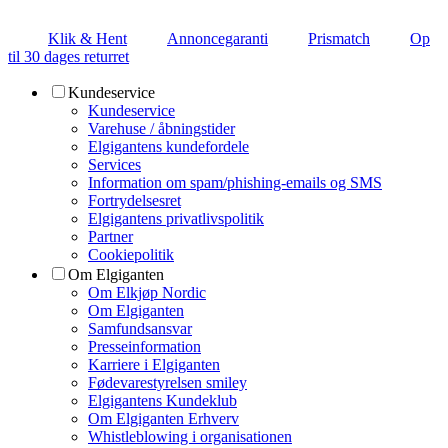
Klik & Hent
Annoncegaranti
Prismatch
Op
til 30 dages returret
Kundeservice
Kundeservice
Varehuse / åbningstider
Elgigantens kundefordele
Services
Information om spam/phishing-emails og SMS
Fortrydelsesret
Elgigantens privatlivspolitik
Partner
Cookiepolitik
Om Elgiganten
Om Elkjøp Nordic
Om Elgiganten
Samfundsansvar
Presseinformation
Karriere i Elgiganten
Fødevarestyrelsen smiley
Elgigantens Kundeklub
Om Elgiganten Erhverv
Whistleblowing i organisationen