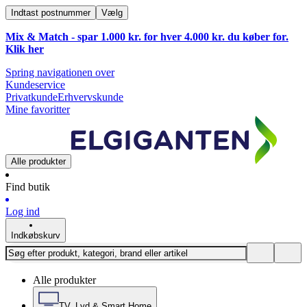
Indtast postnummer
Vælg
Mix & Match - spar 1.000 kr. for hver 4.000 kr. du køber for.
Klik
her
Spring navigationen over
Kundeservice
Privatkunde
Erhvervskunde
Mine favoritter
Alle produkter
Find butik
Log ind
Indkøbskurv
Alle produkter
TV, Lyd & Smart Home