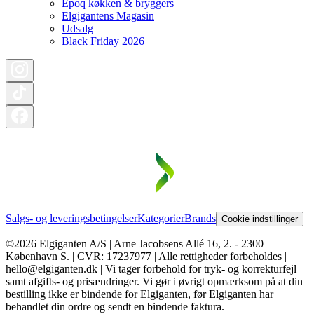
Epoq køkken & bryggers
Elgigantens Magasin
Udsalg
Black Friday 2026
Salgs- og leveringsbetingelser
Kategorier
Brands
Cookie indstillinger
©2026 Elgiganten A/S | Arne Jacobsens Allé 16, 2. - 2300
København S. | CVR: 17237977 | Alle rettigheder forbeholdes |
hello@elgiganten.dk | Vi tager forbehold for tryk- og korrekturfejl
samt afgifts- og prisændringer. Vi gør i øvrigt opmærksom på at din
bestilling ikke er bindende for Elgiganten, før Elgiganten har
behandlet din ordre og sendt en bindende faktura.