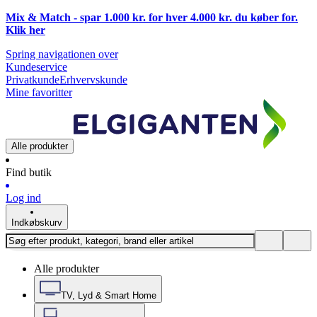
Mix & Match - spar 1.000 kr. for hver 4.000 kr. du køber for.
Klik
her
Spring navigationen over
Kundeservice
Privatkunde
Erhvervskunde
Mine favoritter
Alle produkter
Find butik
Log ind
Indkøbskurv
Alle produkter
TV, Lyd & Smart Home