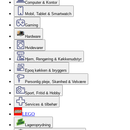
Computer & Kontor
Mobil, Tablet & Smartwatch
Gaming
Hardware
Hvidevarer
Hjem, Rengøring & Køkkenudstyr
Epoq køkken & bryggers
Personlig pleje, Skønhed & Velvære
Sport, Fritid & Hobby
Services & tilbehør
LEGO
Lageroprydning