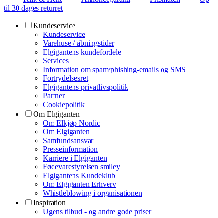
til 30 dages returret
Kundeservice
Kundeservice
Varehuse / åbningstider
Elgigantens kundefordele
Services
Information om spam/phishing-emails og SMS
Fortrydelsesret
Elgigantens privatlivspolitik
Partner
Cookiepolitik
Om Elgiganten
Om Elkjøp Nordic
Om Elgiganten
Samfundsansvar
Presseinformation
Karriere i Elgiganten
Fødevarestyrelsen smiley
Elgigantens Kundeklub
Om Elgiganten Erhverv
Whistleblowing i organisationen
Inspiration
Ugens tilbud - og andre gode priser