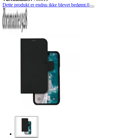
Dette produkt er endnu ikke blevet bedømt.
0