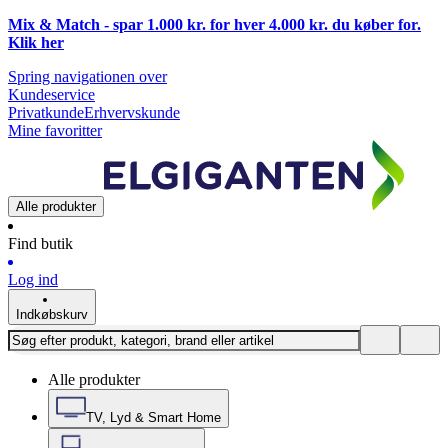
Mix & Match - spar 1.000 kr. for hver 4.000 kr. du køber for.
Klik
her
Spring navigationen over
Kundeservice
Privatkunde
Erhvervskunde
Mine favoritter
Alle produkter
Find butik
Log ind
Indkøbskurv
Alle produkter
TV, Lyd & Smart Home