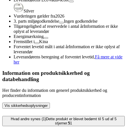
Silver
Vurderingen gælder fra
2026
3. parts miljøgodkendelse
Ingen godkendelse
Tilgængelighed af reservedele i antal år
Information er ikke
oplyst af leverandør
Energimærkning
Fremstillet i
Kina
Forventet levetid målt i antal år
Information er ikke oplyst af
leverandør
Leverandørens beregning af forventet levetid,
Få mere at vide
her
Information om produktsikkerhed og
databehandling
Her finder du information om generel produktsikkerhed og
producentinformation
Vis sikkerhedsoplysninger
Hvad andre synes (1)
Dette produkt er blevet bedømt til 5 ud af 5
stjerner.
5
1