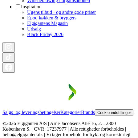
Whistleblowing i organisationen
Inspiration
Ugens tilbud - og andre gode priser
Epoq køkken & bryggers
Elgigantens Magasin
Udsalg
Black Friday 2026
Salgs- og leveringsbetingelser
Kategorier
Brands
Cookie indstillinger
©2026 Elgiganten A/S | Arne Jacobsens Allé 16, 2. - 2300
København S. | CVR: 17237977 | Alle rettigheder forbeholdes |
hello@elgiganten.dk | Vi tager forbehold for tryk- og korrekturfejl