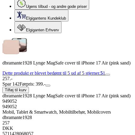
Ugens tilbud - og andre gode priser
Elgigantens Kundeklub
Elgiganten Erhverv
dbramante1928 Lynge MagSafe cover til iPhone 17 Air (pink sand)
Dette produkt er blevet bedømt til 5 ud af 5 stjerner.
5
1
257.-
Spar 142
Førpris: 399.-
Tilføj til kurv
dbramante1928 Lynge MagSafe cover til iPhone 17 Air (pink sand)
949052
949052
Mobil, Tablet & Smartwatch, Mobiltilbehør, Mobilcovers
dbramante1928
257
DKK
5711428068057