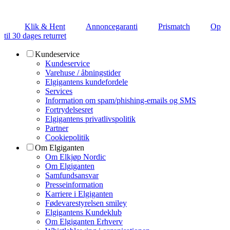
Klik & Hent
Annoncegaranti
Prismatch
Op
til 30 dages returret
Kundeservice
Kundeservice
Varehuse / åbningstider
Elgigantens kundefordele
Services
Information om spam/phishing-emails og SMS
Fortrydelsesret
Elgigantens privatlivspolitik
Partner
Cookiepolitik
Om Elgiganten
Om Elkjøp Nordic
Om Elgiganten
Samfundsansvar
Presseinformation
Karriere i Elgiganten
Fødevarestyrelsen smiley
Elgigantens Kundeklub
Om Elgiganten Erhverv