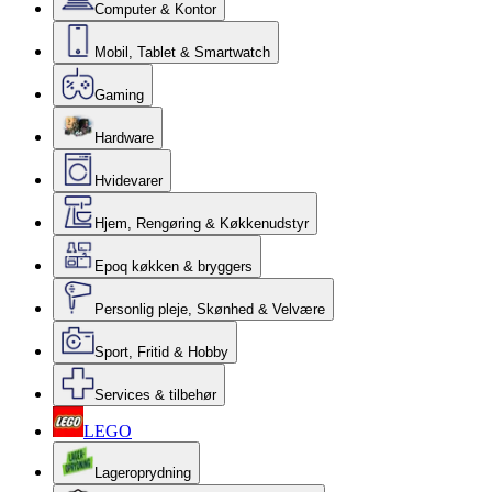
Computer & Kontor
Mobil, Tablet & Smartwatch
Gaming
Hardware
Hvidevarer
Hjem, Rengøring & Køkkenudstyr
Epoq køkken & bryggers
Personlig pleje, Skønhed & Velvære
Sport, Fritid & Hobby
Services & tilbehør
LEGO
Lageroprydning