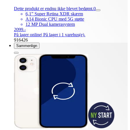
Dette produkt er endnu ikke blevet bedømt.
0
6,1” Super Retina XDR skærm
A14 Bionic CPU med 5G støtte
12 MP Dual kamerasystem
2099.-
På lager online
| På lager i 1 varehus(e).
916426
Sammenlign