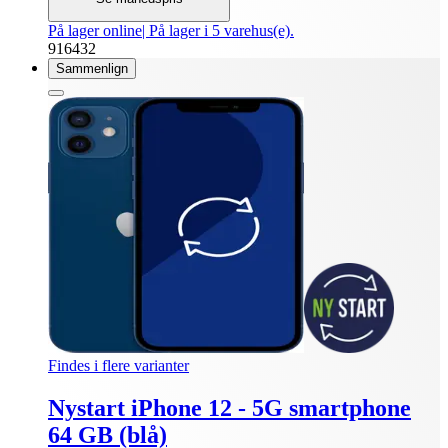
På lager online
| På lager i 5 varehus(e).
916432
Sammenlign
Findes i flere varianter
Nystart iPhone 12 - 5G smartphone
64 GB (blå)