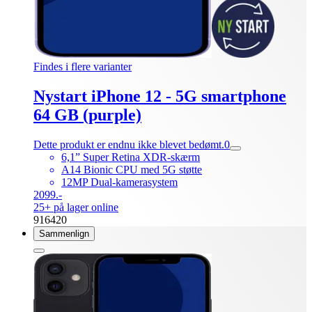
Findes i flere varianter
Nystart iPhone 12 - 5G smartphone
64 GB (purple)
Dette produkt er endnu ikke blevet bedømt.
0
6,1” Super Retina XDR-skærm
A14 Bionic CPU med 5G støtte
12MP Dual-kamerasystem
2099.-
25+ på lager online
916420
Sammenlign