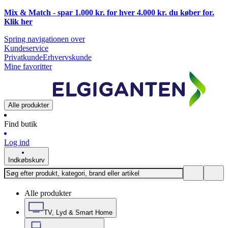
Mix & Match - spar 1.000 kr. for hver 4.000 kr. du køber for.
Klik
her
Spring navigationen over
Kundeservice
Privatkunde
Erhvervskunde
Mine favoritter
Alle produkter
Find butik
Log ind
Indkøbskurv
Alle produkter
TV, Lyd & Smart Home