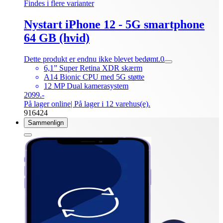
Findes i flere varianter
Nystart iPhone 12 - 5G smartphone
64 GB (hvid)
Dette produkt er endnu ikke blevet bedømt.
0
6,1” Super Retina XDR skærm
A14 Bionic CPU med 5G støtte
12 MP Dual kamerasystem
2099.-
På lager online
| På lager i 12 varehus(e).
916424
Sammenlign