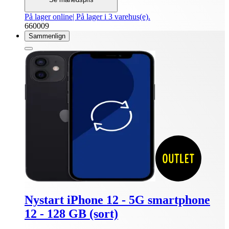
På lager online
| På lager i 3 varehus(e).
660009
Sammenlign
Nystart iPhone 12 - 5G smartphone
12 - 128 GB (sort)