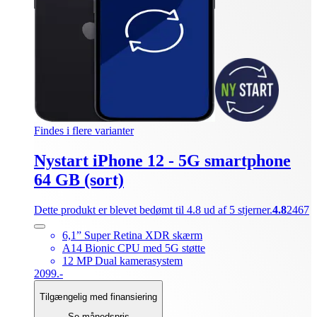
Findes i flere varianter
Nystart iPhone 12 - 5G smartphone
64 GB (sort)
Dette produkt er blevet bedømt til 4.8 ud af 5 stjerner.
4.8
2467
6,1” Super Retina XDR skærm
A14 Bionic CPU med 5G støtte
12 MP Dual kamerasystem
2099.-
Tilgængelig med finansiering
Se månedspris