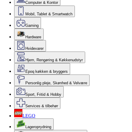
Computer & Kontor
Mobil, Tablet & Smartwatch
Gaming
Hardware
Hvidevarer
Hjem, Rengøring & Køkkenudstyr
Epoq køkken & bryggers
Personlig pleje, Skønhed & Velvære
Sport, Fritid & Hobby
Services & tilbehør
LEGO
Lageroprydning