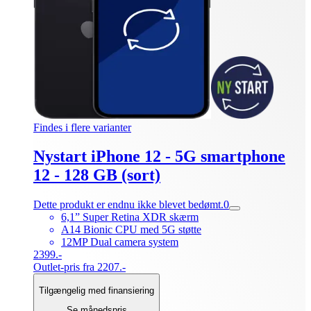
Findes i flere varianter
Nystart iPhone 12 - 5G smartphone
12 - 128 GB (sort)
Dette produkt er endnu ikke blevet bedømt.
0
6,1” Super Retina XDR skærm
A14 Bionic CPU med 5G støtte
12MP Dual camera system
2399.-
Outlet-pris fra 2207.-
Tilgængelig med finansiering
Se månedspris