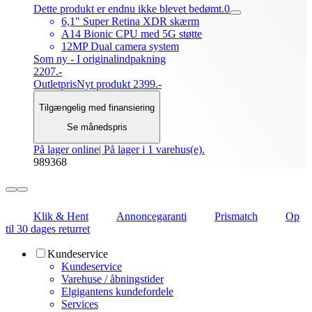
Dette produkt er endnu ikke blevet bedømt.
0
6,1" Super Retina XDR skærm
A14 Bionic CPU med 5G støtte
12MP Dual camera system
Som ny - I originalindpakning
2207.-
Outletpris
Nyt produkt 2399.-
Tilgængelig med finansiering
Se månedspris
På lager online
| På lager i 1 varehus(e).
989368
Klik & Hent
Annoncegaranti
Prismatch
Op
til 30 dages returret
Kundeservice
Kundeservice
Varehuse / åbningstider
Elgigantens kundefordele
Services