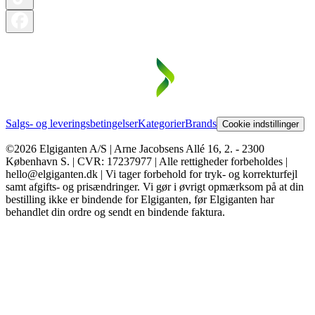
Salgs- og leveringsbetingelser
Kategorier
Brands
Cookie indstillinger
©2026 Elgiganten A/S | Arne Jacobsens Allé 16, 2. - 2300
København S. | CVR: 17237977 | Alle rettigheder forbeholdes |
hello@elgiganten.dk | Vi tager forbehold for tryk- og korrekturfejl
samt afgifts- og prisændringer. Vi gør i øvrigt opmærksom på at din
bestilling ikke er bindende for Elgiganten, før Elgiganten har
behandlet din ordre og sendt en bindende faktura.