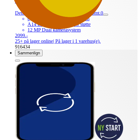
Dette produkt er endnu ikke blevet bedømt.
0
6,1” Super Retina XDR skærm
A14 Bionic CPU med 5G støtte
12 MP Dual kamerasystem
2099.-
25+ på lager online
| På lager i 1 varehus(e).
916434
Sammenlign