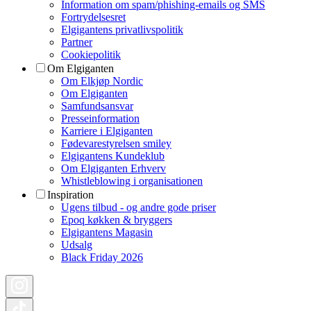
Information om spam/phishing-emails og SMS
Fortrydelsesret
Elgigantens privatlivspolitik
Partner
Cookiepolitik
Om Elgiganten
Om Elkjøp Nordic
Om Elgiganten
Samfundsansvar
Presseinformation
Karriere i Elgiganten
Fødevarestyrelsen smiley
Elgigantens Kundeklub
Om Elgiganten Erhverv
Whistleblowing i organisationen
Inspiration
Ugens tilbud - og andre gode priser
Epoq køkken & bryggers
Elgigantens Magasin
Udsalg
Black Friday 2026