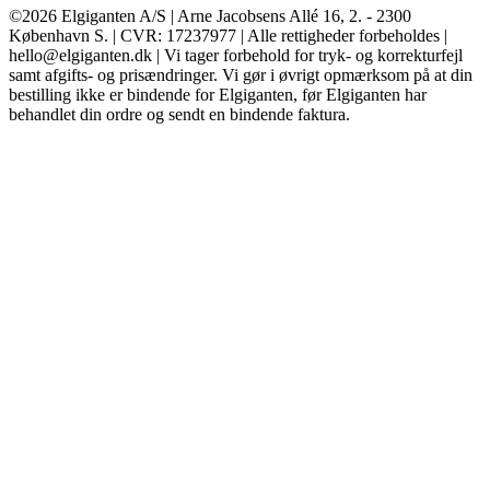
©2026 Elgiganten A/S | Arne Jacobsens Allé 16, 2. - 2300
København S. | CVR: 17237977 | Alle rettigheder forbeholdes |
hello@elgiganten.dk | Vi tager forbehold for tryk- og korrekturfejl
samt afgifts- og prisændringer. Vi gør i øvrigt opmærksom på at din
bestilling ikke er bindende for Elgiganten, før Elgiganten har
behandlet din ordre og sendt en bindende faktura.