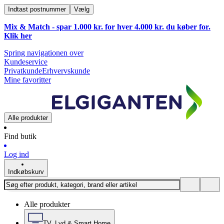
Indtast postnummer
Vælg
Mix & Match - spar 1.000 kr. for hver 4.000 kr. du køber for.
Klik
her
Spring navigationen over
Kundeservice
Privatkunde
Erhvervskunde
Mine favoritter
Alle produkter
Find butik
Log ind
Indkøbskurv
Alle produkter
TV, Lyd & Smart Home