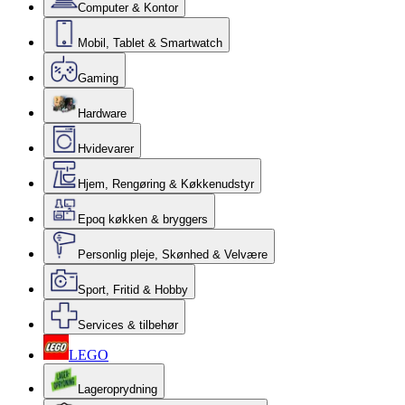
Computer & Kontor
Mobil, Tablet & Smartwatch
Gaming
Hardware
Hvidevarer
Hjem, Rengøring & Køkkenudstyr
Epoq køkken & bryggers
Personlig pleje, Skønhed & Velvære
Sport, Fritid & Hobby
Services & tilbehør
LEGO
Lageroprydning