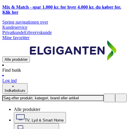
Mix & Match - spar 1.000 kr. for hver 4.000 kr. du køber for.
Klik
her
Spring navigationen over
Kundeservice
Privatkunde
Erhvervskunde
Mine favoritter
Alle produkter
Find butik
Log ind
Indkøbskurv
Alle produkter
TV, Lyd & Smart Home