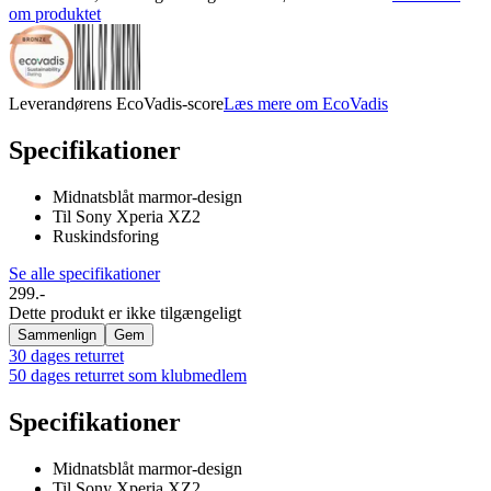
om produktet
Leverandørens EcoVadis-score
Læs mere om EcoVadis
Specifikationer
Midnatsblåt marmor-design
Til Sony Xperia XZ2
Ruskindsforing
Se alle specifikationer
299.-
Dette produkt er ikke tilgængeligt
Sammenlign
Gem
30 dages returret
50 dages returret som klubmedlem
Specifikationer
Midnatsblåt marmor-design
Til Sony Xperia XZ2