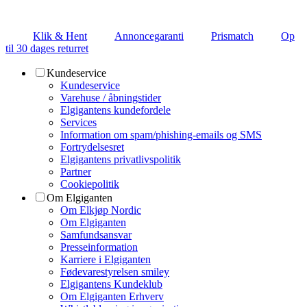
Klik & Hent
Annoncegaranti
Prismatch
Op
til 30 dages returret
Kundeservice
Kundeservice
Varehuse / åbningstider
Elgigantens kundefordele
Services
Information om spam/phishing-emails og SMS
Fortrydelsesret
Elgigantens privatlivspolitik
Partner
Cookiepolitik
Om Elgiganten
Om Elkjøp Nordic
Om Elgiganten
Samfundsansvar
Presseinformation
Karriere i Elgiganten
Fødevarestyrelsen smiley
Elgigantens Kundeklub
Om Elgiganten Erhverv