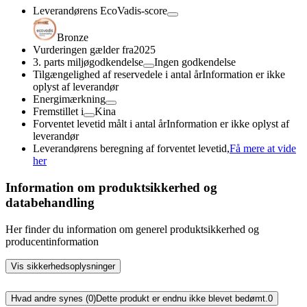
Leverandørens EcoVadis-score
Bronze
Vurderingen gælder fra
2025
3. parts miljøgodkendelse
Ingen godkendelse
Tilgængelighed af reservedele i antal år
Information er ikke
oplyst af leverandør
Energimærkning
Fremstillet i
Kina
Forventet levetid målt i antal år
Information er ikke oplyst af
leverandør
Leverandørens beregning af forventet levetid,
Få mere at vide
her
Information om produktsikkerhed og
databehandling
Her finder du information om generel produktsikkerhed og
producentinformation
Vis sikkerhedsoplysninger
Hvad andre synes (0)
Dette produkt er endnu ikke blevet bedømt.
0