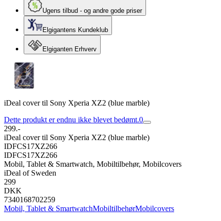
Ugens tilbud - og andre gode priser
Elgigantens Kundeklub
Elgiganten Erhverv
iDeal cover til Sony Xperia XZ2 (blue marble)
Dette produkt er endnu ikke blevet bedømt.
0
299.-
iDeal cover til Sony Xperia XZ2 (blue marble)
IDFCS17XZ266
IDFCS17XZ266
Mobil, Tablet & Smartwatch, Mobiltilbehør, Mobilcovers
iDeal of Sweden
299
DKK
7340168702259
Mobil, Tablet & Smartwatch
Mobiltilbehør
Mobilcovers