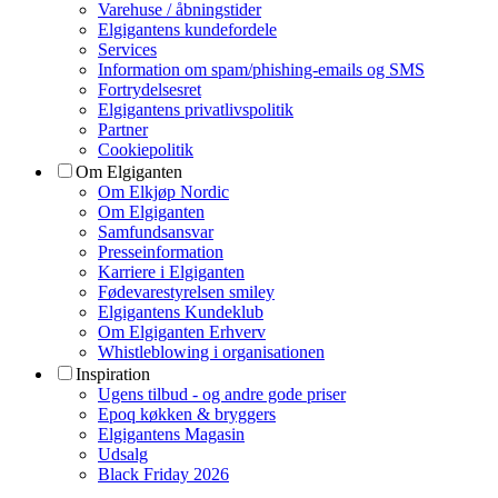
Varehuse / åbningstider
Elgigantens kundefordele
Services
Information om spam/phishing-emails og SMS
Fortrydelsesret
Elgigantens privatlivspolitik
Partner
Cookiepolitik
Om Elgiganten
Om Elkjøp Nordic
Om Elgiganten
Samfundsansvar
Presseinformation
Karriere i Elgiganten
Fødevarestyrelsen smiley
Elgigantens Kundeklub
Om Elgiganten Erhverv
Whistleblowing i organisationen
Inspiration
Ugens tilbud - og andre gode priser
Epoq køkken & bryggers
Elgigantens Magasin
Udsalg
Black Friday 2026