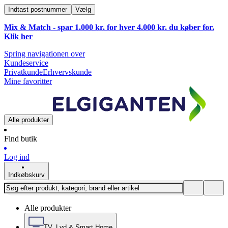
Indtast postnummer
Vælg
Mix & Match - spar 1.000 kr. for hver 4.000 kr. du køber for.
Klik
her
Spring navigationen over
Kundeservice
Privatkunde
Erhvervskunde
Mine favoritter
Alle produkter
Find butik
Log ind
Indkøbskurv
Alle produkter
TV, Lyd & Smart Home