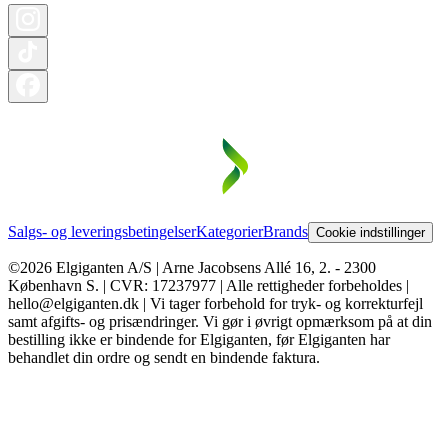
Salgs- og leveringsbetingelser
Kategorier
Brands
Cookie indstillinger
©2026 Elgiganten A/S | Arne Jacobsens Allé 16, 2. - 2300
København S. | CVR: 17237977 | Alle rettigheder forbeholdes |
hello@elgiganten.dk | Vi tager forbehold for tryk- og korrekturfejl
samt afgifts- og prisændringer. Vi gør i øvrigt opmærksom på at din
bestilling ikke er bindende for Elgiganten, før Elgiganten har
behandlet din ordre og sendt en bindende faktura.