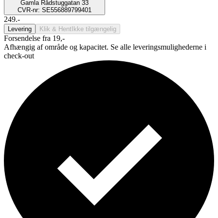
Gamla Rådstuggatan 33
CVR-nr: SE556889799401
249.-
Levering
Klik & Hent
Ikke tilgængelig
Forsendelse fra 19,-
Afhængig af område og kapacitet. Se alle leveringsmulighederne i
check-out