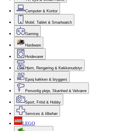
Computer & Kontor
Mobil, Tablet & Smartwatch
Gaming
Hardware
Hvidevarer
Hjem, Rengøring & Køkkenudstyr
Epoq køkken & bryggers
Personlig pleje, Skønhed & Velvære
Sport, Fritid & Hobby
Services & tilbehør
LEGO